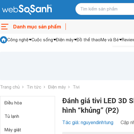
Danh mục sản phẩm
Công nghệ
Cuộc sống
Điện máy
Đồ thể thao
Mẹ và Bé
Revie
Trang chủ
Tin tức
Điện máy
Tivi
Đánh giá tivi LED 3D 
Điều hòa
hình “khủng” (P2)
Tủ lạnh
Tác giả: nguyendinhtung
Cập nh
Máy giặt