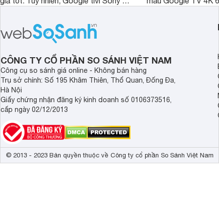
giá tốt. Tuy nhiên, Google tivi Sony 55
mẫu Google TV 4K 6
inch K-55S25VM2 lại là một trường
trang bị bộ xử lý XR
hợp đáng chú ý khi có mức giá dễ
tảng Google TV cùng
tiếp cận hơn dù mới ra mắt trong năm
nghệ hỗ trợ nâng cao
2025.
ảnh và âm thanh.
CÔNG TY CỔ PHẦN SO SÁNH VIỆT NAM
Công cụ so sánh giá online - Không bán hàng
Trụ sở chính: Số 195 Khâm Thiên, Thổ Quan, Đống Đa,
Hà Nội
Giấy chứng nhận đăng ký kinh doanh số 0106373516,
cấp ngày 02/12/2013
© 2013 - 2023 Bản quyền thuộc về Công ty cổ phần So Sánh Việt Nam