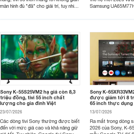
màn hình đủ "đã" cho giải trí, tuy nhiên
Samsung UA65M77HA 
việc lựa chọn cũng cần hợp với với
trang
không gian sử dụng. Vậy tivi 55 inch
kích thước dài rộng bao nhiêu cm và
dùng cho phòng bao nhiêu m2?
Sony K-55S25VM2 hạ giá còn 8,3
Sony K-65XR33VM2
triệu đồng, tivi 55 inch chất
được giảm tới 8 tr
lượng cho gia đình Việt
65 inch thực dụng
23/07/2026
13/07/2026
Các dòng tivi Sony thường được biết
Ra mắt trong dòng 
đến với mức giá cao và khả năng giữ
2026 của Sony, K-6