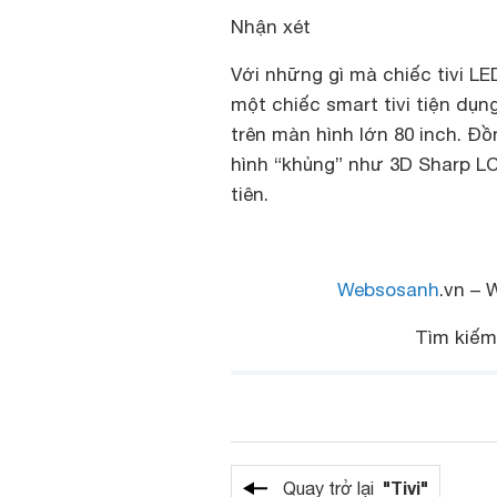
Nhận xét
Với những gì mà chiếc tivi L
một chiếc smart tivi tiện dụng
trên màn hình lớn 80 inch. Đ
hình “khủng” như 3D Sharp LC
tiên.
Websosanh
.vn – 
Tìm kiế
"Tivi"
Quay trở lại