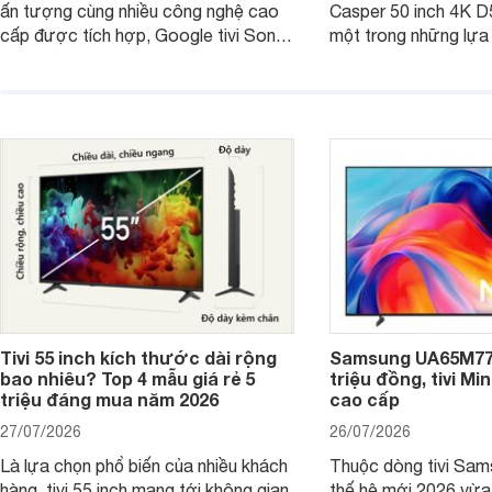
ấn tượng cùng nhiều công nghệ cao
Casper 50 inch 4K 
cấp được tích hợp, Google tivi Sony
một trong những lựa
4K 65 inch K-65S20M2 hiện còn đang
trong phân khúc nhờ
được nhiều cửa hàng điện máy giảm
cùng mức giá đang đ
giá sâu.
thống bán lẻ điều ch
hấp dẫn.
Tivi 55 inch kích thước dài rộng
Samsung UA65M77H
bao nhiêu? Top 4 mẫu giá rẻ 5
triệu đồng, tivi Mi
triệu đáng mua năm 2026
cao cấp
27/07/2026
26/07/2026
Là lựa chọn phổ biến của nhiều khách
Thuộc dòng tivi Sam
hàng, tivi 55 inch mang tới không gian
thế hệ mới 2026 vừa t