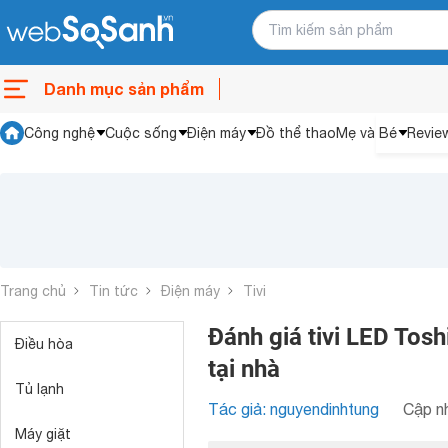
Danh mục sản phẩm
Công nghệ
Cuộc sống
Điện máy
Đồ thể thao
Mẹ và Bé
Revie
Trang chủ
Tin tức
Điện máy
Tivi
Đánh giá tivi LED Tos
Điều hòa
tại nhà
Tủ lạnh
Tác giả: nguyendinhtung
Cập nh
Máy giặt