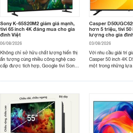
Sony K-65S20M2 giảm giá mạnh,
Casper D50UGC620 
tivi 65 inch 4K đáng mua cho gia
hơn 5 triệu, tivi 5
đình Việt
lượng cho gia đình
06/08/2026
03/08/2026
Không chỉ sở hữu chất lượng hiển thị
Với nhu cầu giải trí gi
ấn tượng cùng nhiều công nghệ cao
Casper 50 inch 4K 
cấp được tích hợp, Google tivi Sony
một trong những lựa
4K 65 inch K-65S20M2 hiện còn đang
trong phân khúc nhờ
được nhiều cửa hàng điện máy giảm
cùng mức giá đang đ
giá sâu.
thống bán lẻ điều ch
hấp dẫn.