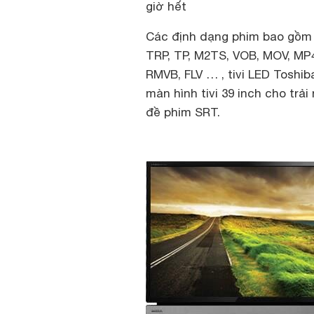
giờ hết
Các định dạng phim bao gồm 
TRP, TP, M2TS, VOB, MOV, MP4,
RMVB, FLV … , tivi LED Toshib
màn hình tivi 39 inch cho trải
đề phim SRT.