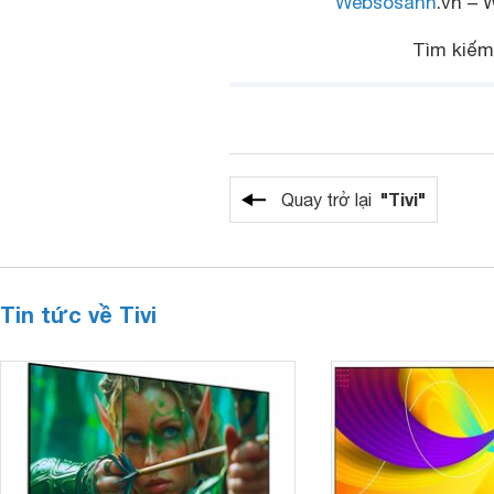
Websosanh
.vn – 
Tìm kiếm
"Tivi"
Quay trở lại
Tin tức về Tivi