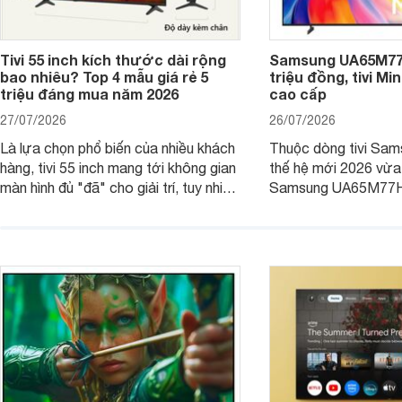
Tivi 55 inch kích thước dài rộng
Samsung UA65M77H
bao nhiêu? Top 4 mẫu giá rẻ 5
triệu đồng, tivi Mi
triệu đáng mua năm 2026
cao cấp
27/07/2026
26/07/2026
Là lựa chọn phổ biến của nhiều khách
Thuộc dòng tivi Sam
hàng, tivi 55 inch mang tới không gian
thế hệ mới 2026 vừa t
màn hình đủ "đã" cho giải trí, tuy nhiên
Samsung UA65M77HA 
việc lựa chọn cũng cần hợp với với
trang
không gian sử dụng. Vậy tivi 55 inch
kích thước dài rộng bao nhiêu cm và
dùng cho phòng bao nhiêu m2?