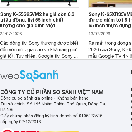
Sony K-55S25VM2 hạ giá còn 8,3
Sony K-65XR33VM2
triệu đồng, tivi 55 inch chất
được giảm tới 8 tr
lượng cho gia đình Việt
65 inch thực dụng
23/07/2026
13/07/2026
Các dòng tivi Sony thường được biết
Ra mắt trong dòng 
đến với mức giá cao và khả năng giữ
2026 của Sony, K-6
giá tốt. Tuy nhiên, Google tivi Sony 55
mẫu Google TV 4K 6
inch K-55S25VM2 lại là một trường
trang bị bộ xử lý XR
hợp đáng chú ý khi có mức giá dễ
tảng Google TV cùng
tiếp cận hơn dù mới ra mắt trong năm
nghệ hỗ trợ nâng cao
2025.
ảnh và âm thanh.
CÔNG TY CỔ PHẦN SO SÁNH VIỆT NAM
Công cụ so sánh giá online - Không bán hàng
Trụ sở chính: Số 195 Khâm Thiên, Thổ Quan, Đống Đa,
Hà Nội
Giấy chứng nhận đăng ký kinh doanh số 0106373516,
cấp ngày 02/12/2013