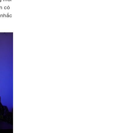
n có
 nhắc