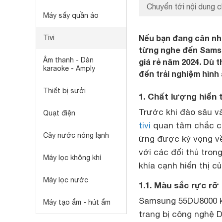
Chuyển tới nội dung c
Máy sấy quần áo
Nếu bạn đang cân nhắ
Tivi
từng nghe đến Samsun
Âm thanh - Dàn
giá rẻ năm 2024. Dù
karaoke - Amply
đến trải nghiệm hình ả
Thiết bị sưởi
1. Chất lượng hiển
Trước khi đào sâu v
Quạt điện
tivi
quan tâm chắc ch
Cây nước nóng lạnh
ứng được kỳ vọng về 
với các đối thủ tro
Máy lọc không khí
khía cạnh hiển thị củ
Máy lọc nước
1.1. Màu sắc rực r
Samsung 55DU8000 kh
Máy tạo ẩm - hút ẩm
trang bị công nghệ 