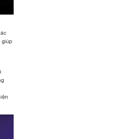
các
 giúp
i
ng
hiện