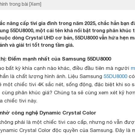
hính trong bài
[Xem]
c nâng cấp tivi gia đình trong năm 2025, chắc hẳn bạn đ
g 55DU8000, một cái tên khá nổi bật trong phân khúc ti
 thuộc dòng Crystal UHD cơ bản, 55DU8000 vẫn hứa hẹn 
nh và giải trí tốt trong tầm giá.
 thị: Điểm mạnh nhất của Samsung 55DU8000
ào bất kỳ khía cạnh nào khác, điều đầu tiên mà người
m
ắn là chất lượng hình ảnh. Liệu Samsung
55DU8000
có
một chiếc tivi 4K sắc nét, sống động, đặc biệt khi so 
ng cùng phân khúc giá? Chúng ta sẽ cùng xem xét kỹ hơ
a chiếc tivi này.
ỡ nhờ công nghệ Dynamic Crystal Color
ông phải là một chiếc tivi cao cấp, nhưng nó vẫn đư
Dynamic Crystal Color độc quyền của Samsung. Đây là 