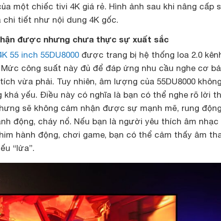
ủa một chiếc tivi 4K giá rẻ. Hình ảnh sau khi nâng cấp 
 chi tiết như nội dung 4K gốc.
nhận được nhưng chưa thực sự xuất sắc
4K 55 inch 55DU8000
được trang bị hệ thống loa 2.0 kên
 Mức công suất này đủ để đáp ứng nhu cầu nghe cơ b
 tích vừa phải. Tuy nhiên, âm lượng của 55DU8000 khôn
 khá yếu. Điều này có nghĩa là bạn có thể nghe rõ lời t
 nhưng sẽ không cảm nhận được sự mạnh mẽ, rung độn
nh động, cháy nổ. Nếu bạn là người yêu thích âm nhạc
him hành động, chơi game, bạn có thể cảm thấy âm th
ếu “lửa”.