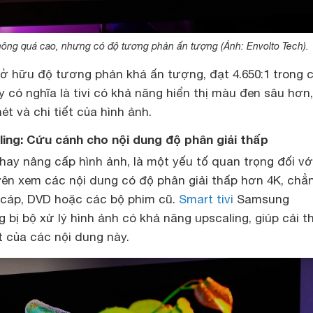
không quá cao, nhưng có độ tương phản ấn tượng (Ảnh: Envolto Tech).
 sở hữu độ tương phản khá ấn tượng, đạt 4.650:1 trong 
y có nghĩa là tivi có khả năng hiển thị màu đen sâu hơn,
t và chi tiết của hình ảnh.
ling: Cứu cánh cho nội dung độ phân giải thấp
hay nâng cấp hình ảnh, là một yếu tố quan trọng đối vớ
ên xem các nội dung có độ phân giải thấp hơn 4K, chẳ
 cáp, DVD hoặc các bộ phim cũ.
Smart tivi
Samsung
bị bộ xử lý hình ảnh có khả năng upscaling, giúp cải t
ết của các nội dung này.