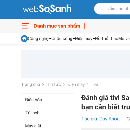
Danh mục sản phẩm
Công nghệ
Cuộc sống
Điện máy
Đồ thể thao
Mẹ và
Trang chủ
Tin tức
Điện máy
Tivi
Đánh giá tivi 
Điều hòa
bạn cần biết tr
Tủ lạnh
Tác giả: Duy Khoa
C
Máy giặt