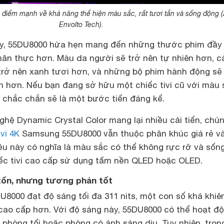
iểm mạnh về khả năng thể hiện màu sắc, rất tươi tắn và sống động (
Envolto Tech).
ày, 55DU8000 hứa hẹn mang đến những thước phim đầy
hân thực hơn. Màu da người sẽ trở nên tự nhiên hơn, c
 trở nên xanh tươi hơn, và những bộ phim hành động sẽ
uốn hơn. Nếu bạn đang sở hữu một chiếc tivi cũ với màu
 chắc chắn sẽ là một bước tiến đáng kể.
ghệ Dynamic Crystal Color mang lại nhiều cải tiến, chú
ivi 4K
Samsung 55DU8000 vẫn thuộc phân khúc giá rẻ v
ều này có nghĩa là màu sắc có thể không rực rỡ và sốn
c tivi cao cấp sử dụng tấm nền QLED hoặc OLED.
 tốn, nhưng tương phản tốt
U8000 đạt độ sáng tối đa 311 nits, một con số khá khiê
 cao cấp hơn. Với độ sáng này, 55DU8000 có thể hoạt đ
 phòng tối hoặc phòng có ánh sáng dịu. Tuy nhiên, tron