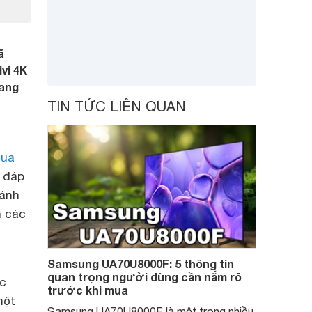
ã
vi 4K
mang
TIN TỨC LIÊN QUAN
ua
 đáp
sánh
n các
Samsung UA70U8000F: 5 thông tin
quan trọng người dùng cần nắm rõ
ợc
trước khi mua
một
Samsung UA70U8000F là một trong nhiều