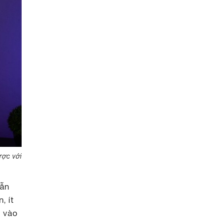
ược với
vẫn
, ít
u vào