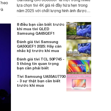
Theo
lựa chọn tivi 4K giá rẻ đầy hứa hẹn trong
và
năm 2025 với chất lượng hình ảnh được
đánh giá cao, màu sắc sống động và khả
năng upscale ấn tượng. Tuy nhiên, sản
8 điều bạn cần biết trước
phẩm vẫn còn một số hạn chế cần cân
khi mua tivi QLED
nhắc trước khi quyết định mua.
Samsung QA65QEF1
Đánh giá tivi Samsung
QA50QEF1 2025: Hãy cân
nhắc kỹ trước khi mua
Đánh giá tivi TCL 50P745 -
5 thông tin quan trọng
bạn cần phải biết
Tivi Samsung UA55AU7700
- 3 sự thật bạn cần biết
trước khi mua