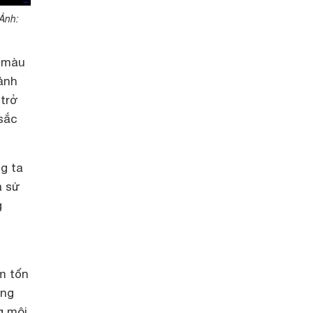
Ảnh:
 màu
ảnh
 trở
 sắc
ng ta
à sử
g
m tốn
ộng
g môi