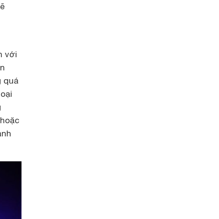
sẽ
h với
ản
g quá
hoại
g
 hoặc
anh