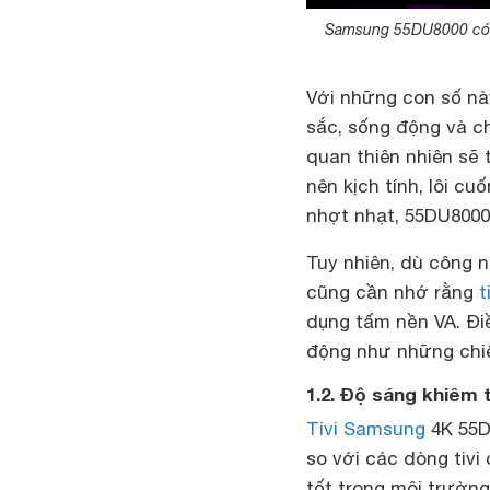
Samsung 55DU8000 có đ
Với những con số n
sắc, sống động và c
quan thiên nhiên sẽ
nên kịch tính, lôi c
nhợt nhạt, 55DU8000
Tuy nhiên, dù công n
cũng cần nhớ rằng
t
dụng tấm nền VA. Đi
động như những chiế
1.2. Độ sáng khiêm
Tivi Samsung
4K 55D
so với các dòng tivi
tốt trong môi trường