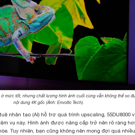
g ở mức tốt, nhưng chất lượng hình ảnh cuối cùng vẫn không thể so đ
nội dung 4K gốc (Ảnh: Envolto Tech).
tuệ nhân tạo (AI) hỗ trợ quá trình upscaling, 55DU8000 
iệm vụ này. Hình ảnh được nâng cấp trở nên rõ ràng hơn
hòe. Tuy nhiên, bạn cũng không nên mong đợi quá nhiề