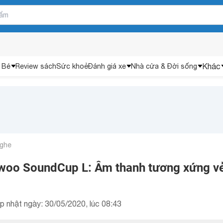
Khác
 Bé
Review sách
Sức khoẻ
Đánh giá xe
Nhà cửa & Đời sống
nghe
woo SoundCup L: Âm thanh tương xứng v
p nhật ngày: 30/05/2020, lúc 08:43