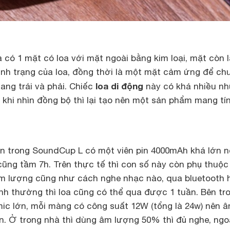
có 1 mặt có loa với mặt ngoài bằng kim loại, mặt còn lạ
tình trạng của loa, đồng thời là một mặt cảm ứng để ch
loa di động
ang trái và phải. Chiếc
này có khá nhiều n
khi nhìn đồng bộ thì lại tạo nên một sản phẩm mang tí
bên trong SoundCup L có một viên pin 4000mAh khá lớn 
cũng tầm 7h. Trên thực tế thì con số này còn phụ thuộc
m lượng cũng như cách nghe nhạc nào, qua bluetooth 
nh thường thì loa cũng có thể qua được 1 tuần. Bên tr
ic lớn, mỗi màng có công suất 12W (tổng là 24w) nên 
n. Ở trong nhà thì dùng âm lượng 50% thì đủ nghe, ngo