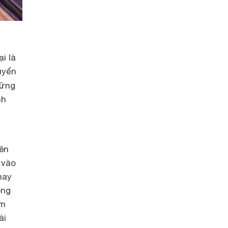
i là
uyển
hững
nh
nên
 vào
hay
ong
âm
ài