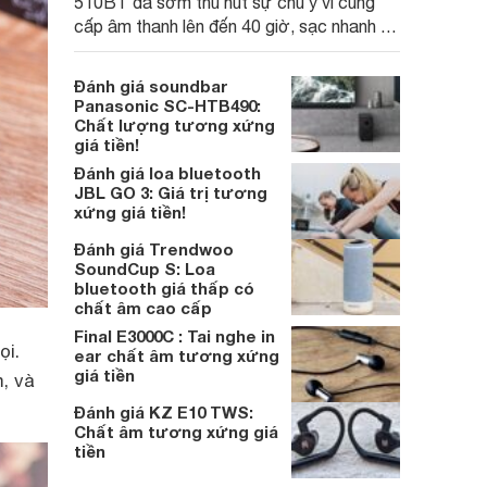
510BT đã sớm thu hút sự chú ý vì cung
cấp âm thanh lên đến 40 giờ, sạc nhanh và
tỷ lệ hiệu suất âm thanh/chi phí ổn thoả.
Đánh giá soundbar
Panasonic SC-HTB490:
Chất lượng tương xứng
giá tiền!
Đánh giá loa bluetooth
JBL GO 3: Giá trị tương
xứng giá tiền!
Đánh giá Trendwoo
SoundCup S: Loa
bluetooth giá thấp có
chất âm cao cấp
Final E3000C : Tai nghe in
ọi.
ear chất âm tương xứng
giá tiền
, và
Đánh giá KZ E10 TWS:
Chất âm tương xứng giá
tiền