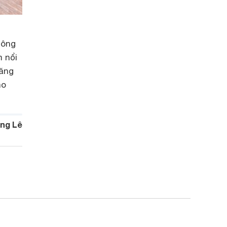
hông
m nổi
năng
ho
ng Lê