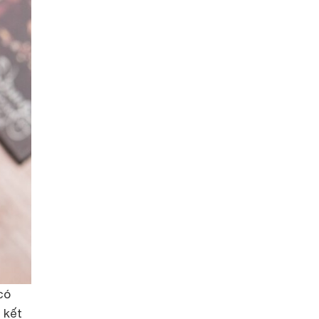
có
 kết