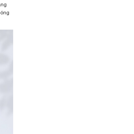
ạng
hóng