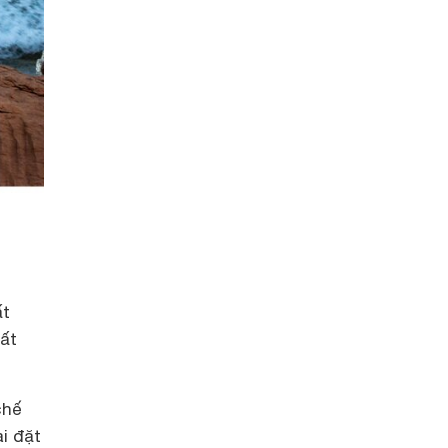
ất
ất
chế
i đặt