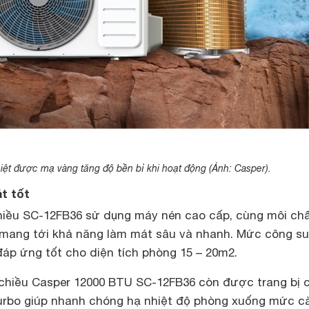
iệt được mạ vàng tăng độ bền bỉ khi hoạt động (Ảnh: Casper).
t tốt
hiều SC-12FB36 sử dụng máy nén cao cấp, cùng môi ch
 mang tới khả năng làm mát sâu và nhanh. Mức công su
áp ứng tốt cho diện tích phòng 15 – 20m2.
1 chiều Casper 12000 BTU SC-12FB36 còn được trang bị 
rbo giúp nhanh chóng hạ nhiệt độ phòng xuống mức cà