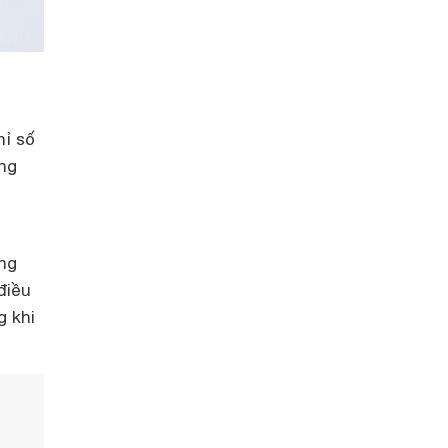
hỉ số
ăng
ằng
điều
g khi