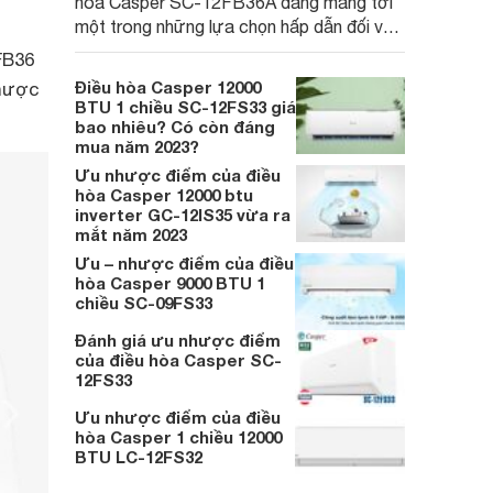
hòa Casper SC-12FB36A đang mang tới
một trong những lựa chọn hấp dẫn đối với
khách hàng nhờ việc tích hợp hàng loạt
FB36
các tính năng ấn tượng.
Điều hòa Casper 12000
nhược
BTU 1 chiều SC-12FS33 giá
bao nhiêu? Có còn đáng
mua năm 2023?
Ưu nhược điểm của điều
hòa Casper 12000 btu
inverter GC-12IS35 vừa ra
mắt năm 2023
Ưu – nhược điểm của điều
hòa Casper 9000 BTU 1
chiều SC-09FS33
Đánh giá ưu nhược điểm
của điều hòa Casper SC-
12FS33
Ưu nhược điểm của điều
hòa Casper 1 chiều 12000
BTU LC-12FS32