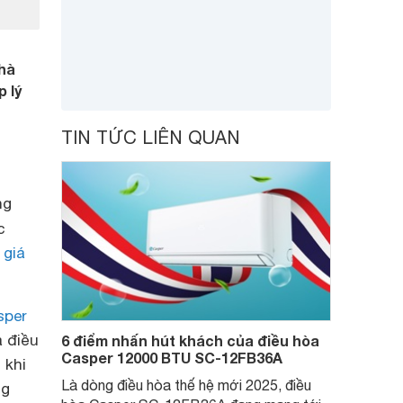
hà
p lý
TIN TỨC LIÊN QUAN
ng
c
g
giá
sper
a điều
6 điểm nhấn hút khách của điều hòa
Casper 12000 BTU SC-12FB36A
 khi
Là dòng điều hòa thế hệ mới 2025, điều
ng