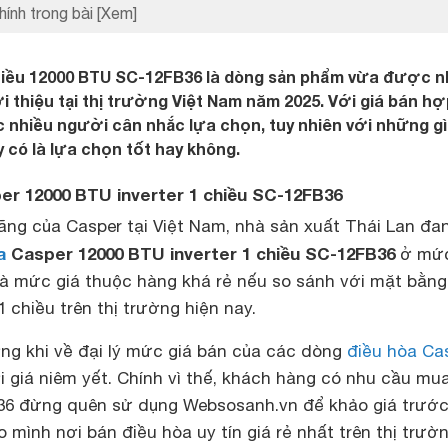
hính trong bài
[Xem]
hiều 12000 BTU SC-12FB36 là dòng sản phẩm vừa được n
i thiệu tại thị trường Việt Nam năm 2025. Với giá bán hợ
nhiều người cân nhắc lựa chọn, tuy nhiên với những gì
 có là lựa chọn tốt hay không.
per 12000 BTU inverter 1 chiều SC-12FB36
ãng của Casper tại Việt Nam, nhà sản xuất Thái Lan đa
a
Casper 12000 BTU inverter 1 chiều SC-12FB36
ở mứ
 là mức giá thuộc hàng khá rẻ nếu so sánh với mặt bằn
 chiều trên thị trường hiện nay.
ờng khi về đại lý mức giá bán của các dòng
điều hòa Ca
 giá niêm yết. Chính vì thế, khách hàng có nhu cầu mu
6 đừng quên sử dụng Websosanh.vn để khảo giá trước
mình nơi bán điều hòa uy tín giá rẻ nhất trên thị trườ