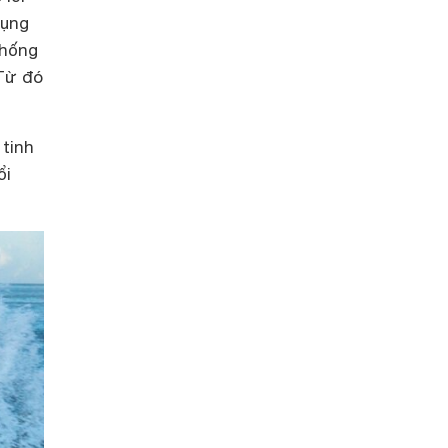
dụng
chống
Từ đó
tinh
ổi