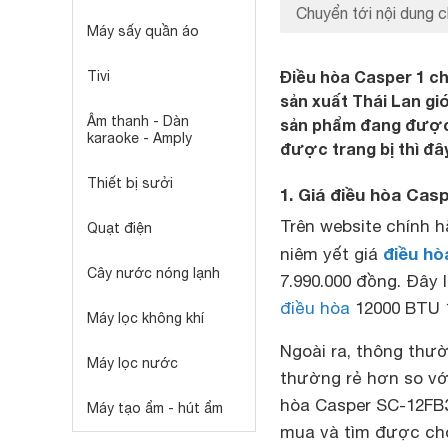
Chuyển tới nội dung c
Máy sấy quần áo
Điều hòa Casper 1 c
Tivi
sản xuất Thái Lan giớ
Âm thanh - Dàn
sản phẩm đang được 
karaoke - Amply
được trang bị thì đây
Thiết bị sưởi
1. Giá điều hòa Cas
Trên website chính h
Quạt điện
điều hò
niêm yết giá
Cây nước nóng lạnh
7.990.000 đồng. Đây
điều hòa
12000 BTU 1
Máy lọc không khí
Ngoài ra, thông thư
Máy lọc nước
thường rẻ hơn so với
hòa Casper SC-12FB3
Máy tạo ẩm - hút ẩm
mua và tìm được cho 