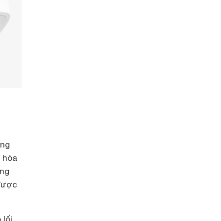
ụng
g hòa
ụng
 được
lối