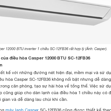
per 12000 BTU inverter 1 chiều SC-12FB36 rất hợp lý (Ảnh: Casper).
m của điều hòa Casper 12000 BTU SC-12FB36
ản
ết kế với những đường nét hiện đại, mềm mại và sử d
điều hòa Casper SC-12FB36 không nổi bật nhưng dễ dàn
 trong căn phòng, tạo sự hài hòa vể tổng thể. Việc sử d
ấp cũng giúp cho dàn lạnh của điều hòa 1 chiều này có
 gian và dễ dàng lau chùi khi cần.
óng
máy lạnh Casper
SC-12FB36 cũng được thiết kế theo 