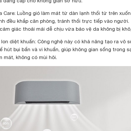
à đẳng cấp cho không gian sở hữu.
 Care: Luồng gió làm mát từ dàn lạnh thổi từ trên xuố
nh đều khắp căn phòng, tránh thổi trực tiếp vào người.
cảm giác thoải mái dễ chịu vừa bảo vệ da không bị khô,
Ion diệt khuẩn: Công nghệ này có khả năng tạo ra vô s
 hút bụi bẩn và vi khuẩn, giúp không gian sống trong s
 mát, không có mùi hôi.