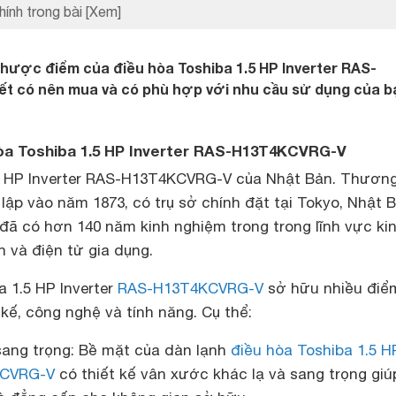
hính trong bài
[Xem]
hược điểm của điều hòa Toshiba 1.5 HP Inverter RAS-
t có nên mua và có phù hợp với nhu cầu sử dụng của b
òa Toshiba 1.5 HP Inverter RAS-H13T4KCVRG-V
5 HP Inverter RAS-H13T4KCVRG-V của Nhật Bản. Thương
ập vào năm 1873, có trụ sở chính đặt tại Tokyo, Nhật B
đã có hơn 140 năm kinh nghiệm trong trong lĩnh vực ki
 và điện tử gia dụng.
 1.5 HP Inverter
RAS-H13T4KCVRG-V
sở hữu nhiều điể
 kế, công nghệ và tính năng. Cụ thể:
ang trọng: Bề mặt của dàn lạnh
điều hòa Toshiba 1.5 H
KCVRG-V
có thiết kế vân xước khác lạ và sang trọng giú