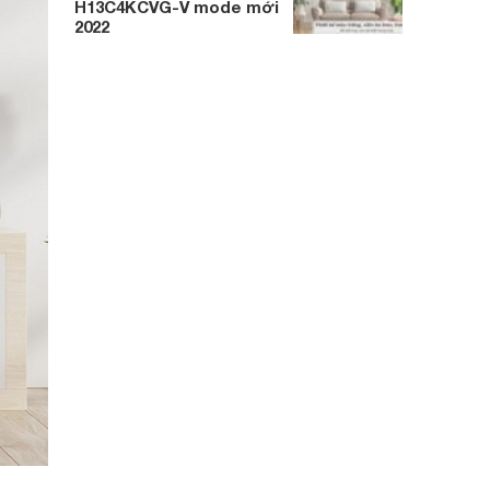
H13C4KCVG-V mode mới
2022