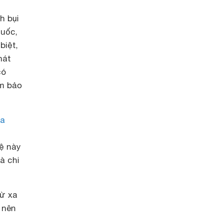
h bụi
huốc,
biệt,
hát
có
ảm bảo
òa
n
ệ này
à chi
từ xa
 nên