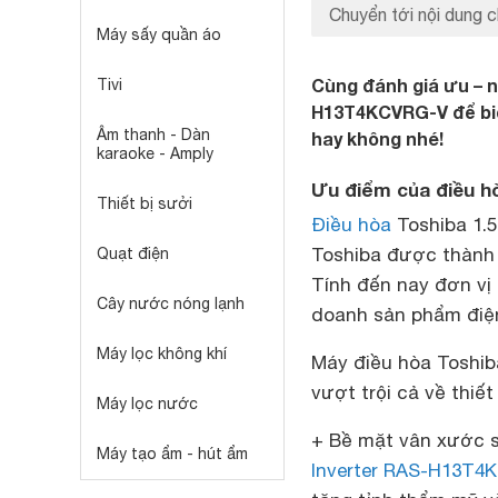
Chuyển tới nội dung c
Máy sấy quần áo
Cùng đánh giá ưu – n
Tivi
H13T4KCVRG-V để biế
Âm thanh - Dàn
hay không nhé!
karaoke - Amply
Ưu điểm của điều h
Thiết bị sưởi
Điều hòa
Toshiba 1.
Toshiba được thành l
Quạt điện
Tính đến nay đơn vị 
Cây nước nóng lạnh
doanh sản phẩm điện
Máy lọc không khí
Máy điều hòa Toshiba
vượt trội cả về thiết
Máy lọc nước
+ Bề mặt vân xước s
Máy tạo ẩm - hút ẩm
Inverter RAS-H13T4