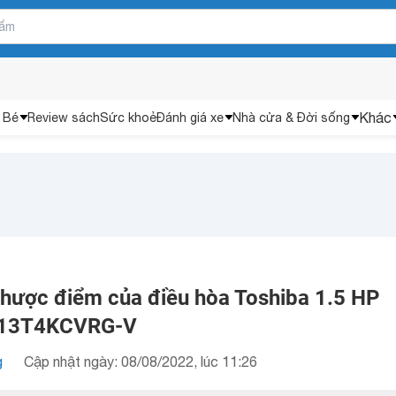
Khác
 Bé
Review sách
Sức khoẻ
Đánh giá xe
Nhà cửa & Đời sống
nhược điểm của điều hòa Toshiba 1.5 HP
H13T4KCVRG-V
g
Cập nhật ngày: 08/08/2022, lúc 11:26