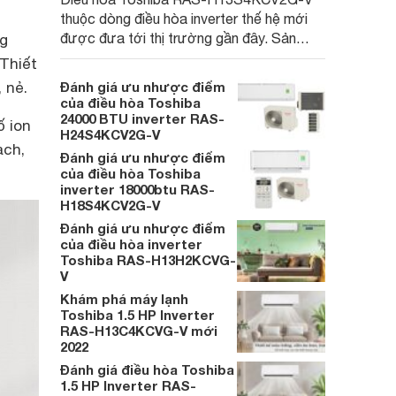
thuộc dòng điều hòa inverter thế hệ mới
được đưa tới thị trường gần đây. Sản
ng
phẩm không chỉ có khả năng tiết kiệm điện
 Thiết
ấn tượng mà các trang bị được tích hợp
 nẻ.
Đánh giá ưu nhược điểm
cũng thuộc hàng cao cấp.
của điều hòa Toshiba
24000 BTU inverter RAS-
ố ion
H24S4KCV2G-V
ạch,
Đánh giá ưu nhược điểm
của điều hòa Toshiba
inverter 18000btu RAS-
H18S4KCV2G-V
Đánh giá ưu nhược điểm
của điều hòa inverter
Toshiba RAS-H13H2KCVG-
V
Khám phá máy lạnh
Toshiba 1.5 HP Inverter
RAS-H13C4KCVG-V mới
2022
Đánh giá điều hòa Toshiba
1.5 HP Inverter RAS-