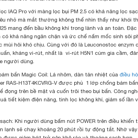
 lọc IAQ Pro với màng lọc bụi PM 2.5 có khả năng lọc sạc
iêu nhỏ mà mắt thường không thể nhìn thấy như khói t
25 mang đến bầu không khí trong lành và an toàn. Đặc 
n có khả năng ngăn chặn và ức chế nấm mốc sinh sôi p
c mùi hôi khó chịu. Cùng với đó là Leuconostoc enzym 
uẩn, kháng vi-rút, nhất là vi-rút H5N1 cúm gia cầm, đ
e người dùng.
ám bẩn Magic Coil: Lá nhôm, dàn tản nhiệt của
điều h
rter RAS-H13T4KCVRG-V được phủ 1 lớp chống bám bẩ
ể đọng trên bề mặt và cuốn trôi theo bụi bẩn. Công ngh
ả tiết kiệm điện năng, tinh lọc không khí, giảm số lần v
sạch: Khi người dùng bấm nút POWER trên điều khiển 
 lạnh sẽ chạy khoảng 20 phút rồi tự động tắt. Nhờ vậy
h được giảm bớt trở nên khô ráo và thoáng sạch hơn.