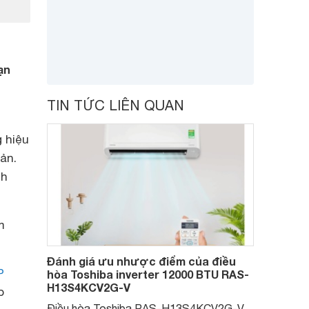
ạn
TIN TỨC LIÊN QUAN
 hiệu
ản.
nh
m
Đánh giá ưu nhược điểm của điều
P
hòa Toshiba inverter 12000 BTU RAS-
H13S4KCV2G-V
p
Điều hòa Toshiba RAS-H13S4KCV2G-V