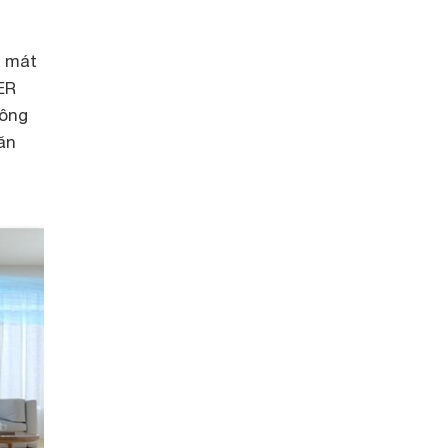
m mát
ER
công
ăn