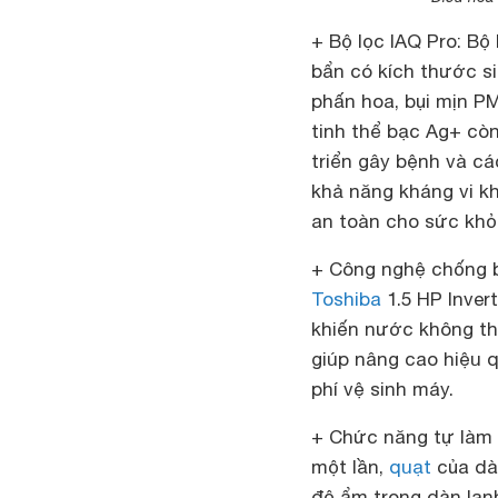
+ Bộ lọc IAQ Pro: Bộ
bẩn có kích thước s
phấn hoa, bụi mịn PM
tinh thể bạc Ag+ cò
triển gây bệnh và cá
khả năng kháng vi kh
an toàn cho sức khỏ
+ Công nghệ chống b
Toshiba
1.5 HP Inve
khiến nước không th
giúp nâng cao hiệu qu
phí vệ sinh máy.
+ Chức năng tự làm 
một lần,
quạt
của dàn
độ ẩm trong dàn lạn