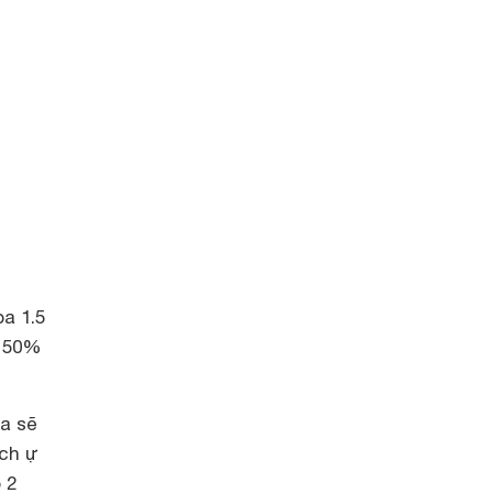
ba 1.5
i 50%
òa sẽ
ách ự
 2