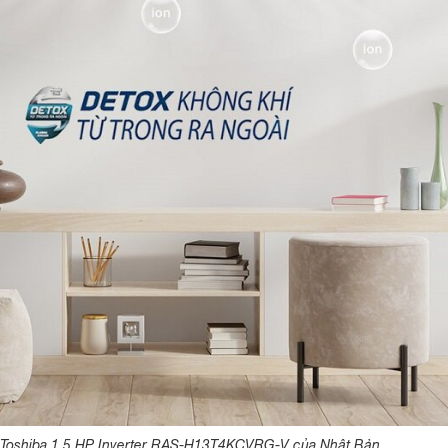
 Toshiba 1.5 HP Inverter RAS-H13T4KCVRG-V của Nhật Bản.