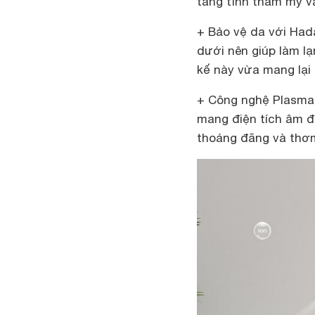
tăng tỉnh thẩm mỹ v
+ Bảo vệ da với Hada
dưới nên giúp làm lạ
kế này vừa mang lại 
+ Công nghệ Plasma 
mang điện tích âm để
thoáng đãng và thơm