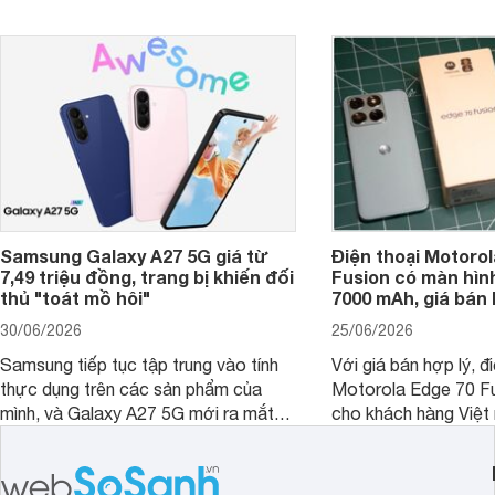
ngày.
được nhiều đại lý á
trình giảm giá hấp d
thêm một lựa chọn c
người dùng Việt.
Samsung Galaxy A27 5G giá từ
Điện thoại Motorol
7,49 triệu đồng, trang bị khiến đối
Fusion có màn hình
thủ "toát mồ hôi"
7000 mAh, giá bán 
30/06/2026
25/06/2026
Samsung tiếp tục tập trung vào tính
Với giá bán hợp lý, đ
thực dụng trên các sản phẩm của
Motorola Edge 70 Fu
mình, và Galaxy A27 5G mới ra mắt
cho khách hàng Việt
thể hiện rõ định hướng này khi mang
smartphone chất lượ
tới cho người dùng một thiết bị chất
trang bị hiện đại hàn
lượng với nhiều trang bị ấn tượng và
khúc.