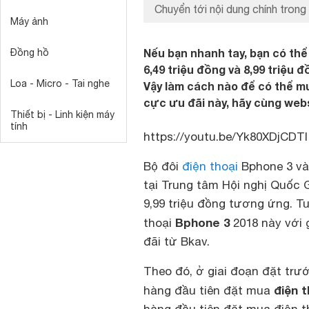
Chuyển tới nội dung chính trong 
Máy ảnh
Nếu bạn nhanh tay, bạn có thể
Đồng hồ
6,49 triệu đồng và 8,99 triệu 
Loa - Micro - Tai nghe
Vậy làm cách nào để có thể mu
cực ưu đãi này, hãy cùng webs
Thiết bị - Linh kiện máy
tính
https://youtu.be/Yk80XDjCDTI
Bộ đôi
điện thoại
Bphone 3 và
tại Trung tâm Hội nghị Quốc G
9,99 triệu đồng tương ứng. T
Bphone 3
thoại
2018 này với 
đãi từ Bkav.
Theo đó, ở giai đoạn đặt trư
điện 
hàng đầu tiên đặt mua