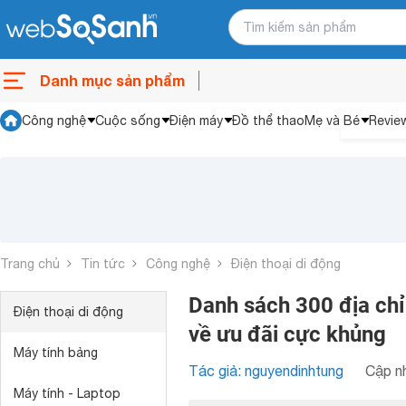
Danh mục sản phẩm
Công nghệ
Cuộc sống
Điện máy
Đồ thể thao
Mẹ và Bé
Revie
Trang chủ
Tin tức
Công nghệ
Điện thoại di động
Danh sách 300 địa ch
Điện thoại di động
về ưu đãi cực khủng
Máy tính bảng
Tác giả: nguyendinhtung
Cập nh
Máy tính - Laptop