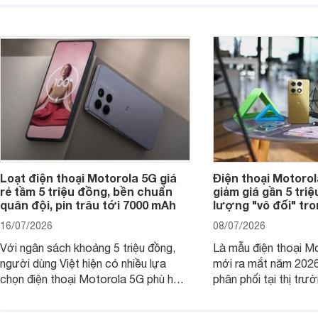
của nhiều khách hàng.
nhiên, mức độ giảm 
máy có sự khác biệt 
Loạt điện thoại Motorola 5G giá
Điện thoại Motoro
rẻ tầm 5 triệu đồng, bền chuẩn
giảm giá gần 5 tri
quân đội, pin trâu tới 7000 mAh
lượng "vô đối" tr
16/07/2026
08/07/2026
Với ngân sách khoảng 5 triệu đồng,
Là mẫu điện thoại Mo
người dùng Việt hiện có nhiều lựa
mới ra mắt năm 202
chọn điện thoại Motorola 5G phù hợp
phân phối tại thị trư
với các nhu cầu sử dụng phổ biến, từ
Motorola Signature
giải trí, chụp ảnh đến làm việc hằng
khúc cao cấp. Hiện 