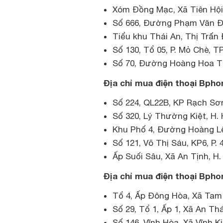
Xóm Đồng Mạc, Xã Tiên Hội
Số 666, Đường Phạm Văn Đồ
Tiểu khu Thái An, Thị Trấn
Số 130, Tổ 05, P. Mỏ Chè, T
Số 70, Đường Hoàng Hoa Th
Địa chỉ mua điện thoại Bphon
Số 224, QL22B, KP Rạch Sơ
Số 320, Lý Thường Kiệt, H.
Khu Phố 4, Đường Hoàng Lê
Số 121, Võ Thị Sáu, KP6, P. 
Ấp Suối Sâu, Xã An Tịnh, H
Địa chỉ mua điện thoại Bphon
Tổ 4, Ấp Đông Hòa, Xã Tam B
Số 29, Tổ 1, Ấp 1, Xã An Thá
Số 146, Vĩnh Hòa, Xã Vĩnh 