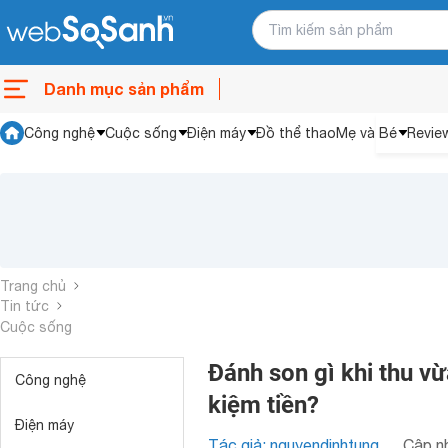
Danh mục sản phẩm
Công nghệ
Cuộc sống
Điện máy
Đồ thể thao
Mẹ và Bé
Revie
Trang chủ
Tin tức
Cuộc sống
Đánh son gì khi thu vừ
Công nghệ
kiệm tiền?
Điện máy
Tác giả: nguyendinhtung
Cập nh