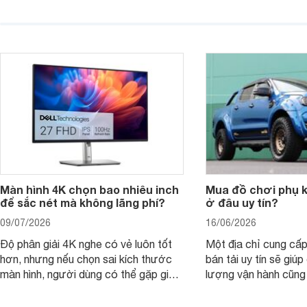
thuyết trình và giải trí nhẹ. Khi chọn
việc nhẹ và giải trí t
laptop HP cho con, phụ huynh nên
quan trọng hơn là tổn
nhìn theo nhu cầu sử dụng nhiều năm
mua bản nào, có cần
thay vì chỉ so sánh cấu hình trên giấy.
không, dùng được ba
nên nâng cấp.
Màn hình 4K chọn bao nhiêu inch
Mua đồ chơi phụ ki
để sắc nét mà không lãng phí?
ở đâu uy tín?
09/07/2026
16/06/2026
Độ phân giải 4K nghe có vẻ luôn tốt
Một địa chỉ cung cấp
hơn, nhưng nếu chọn sai kích thước
bán tải uy tín sẽ giú
màn hình, người dùng có thể gặp giao
lượng vận hành cũng
diện quá nhỏ, phải phóng to nhiều
của chủ xe khi lên đ
hoặc không tận dụng hết không gian
hai" của mình.