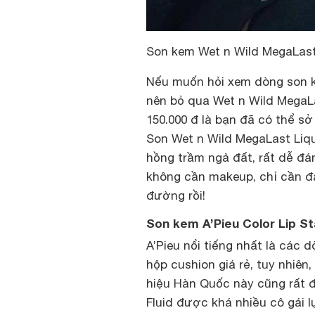
Son kem Wet n Wild MegaLast
Nếu muốn hỏi xem dòng son ke
nên bỏ qua Wet n Wild MegaLa
150.000 đ là bạn đã có thể s
Son Wet n Wild MegaLast Liq
hồng trầm ngả đất, rất dễ đá
không cần makeup, chỉ cần đá
đường rồi!
Son kem A’Pieu Color Lip S
A’Pieu nổi tiếng nhất là các 
hộp cushion giá rẻ, tuy nhiên
hiệu Hàn Quốc này cũng rất đ
Fluid được khá nhiều cô gái l