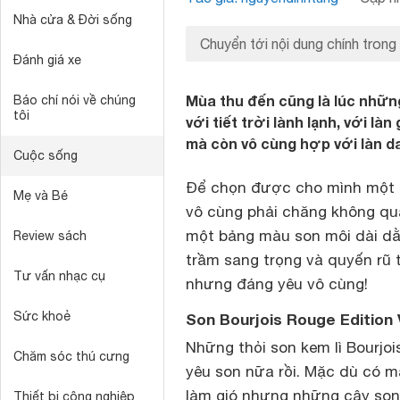
Nhà cửa & Đời sống
Chuyển tới nội dung chính trong
Đánh giá xe
Mùa thu đến cũng là lúc nhữn
Báo chí nói về chúng
tôi
với tiết trời lành lạnh, với l
mà còn vô cùng hợp với làn d
Cuộc sống
Để chọn được cho mình một c
Mẹ và Bé
vô cùng phải chăng không quá
một bảng màu son môi dài dằ
Review sách
trầm sang trọng và quyến rũ t
Tư vấn nhạc cụ
nhưng đáng yêu vô cùng!
Sức khoẻ
Son Bourjois Rouge Edition
Những thỏi son kem lì Bourjo
Chăm sóc thú cưng
yêu son nữa rồi. Mặc dù có m
làm gió nhưng những cây son 
Thiết bị công nghiệp