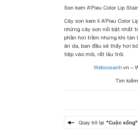
Son kem A’Pieu Color Lip Sta
Cây son kem lì A’Pieu Color L
những cây son nổi bật nhất t
phần hơi trầm nhưng khi tán 
ăn da, ban đầu sẽ thấy hơi b
tiệp vào môi, rất lâu trôi.
Websosanh
.vn – 
Tìm kiế
"Cuộc sống"
Quay trở lại