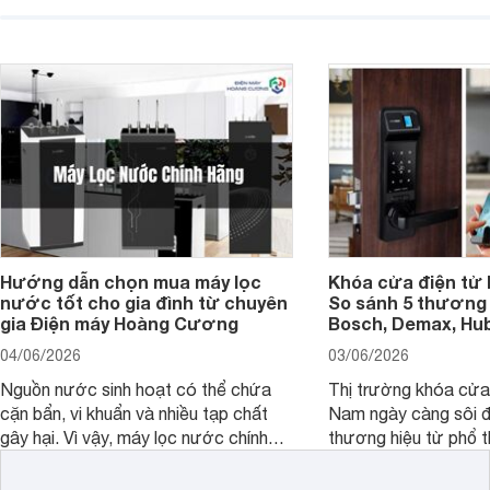
hiển thị. Vậy màn hình 4K nên chọn
bao nhiêu inch là hợp lý?
Hướng dẫn chọn mua máy lọc
Khóa cửa điện tử 
nước tốt cho gia đình từ chuyên
So sánh 5 thương 
gia Điện máy Hoàng Cương
Bosch, Demax, Hub
04/06/2026
03/06/2026
Nguồn nước sinh hoạt có thể chứa
Thị trường khóa cửa 
cặn bẩn, vi khuẩn và nhiều tạp chất
Nam ngày càng sôi đ
gây hại. Vì vậy, máy lọc nước chính
thương hiệu từ phổ 
hãng là giải pháp hiệu quả giúp bảo vệ
cấp. Nếu bạn đang b
sức khỏe và đảm bảo nguồn nước
cửa điện tử hãng nào 