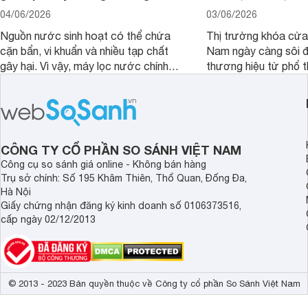
04/06/2026
03/06/2026
Nguồn nước sinh hoạt có thể chứa
Thị trường khóa cửa 
cặn bẩn, vi khuẩn và nhiều tạp chất
Nam ngày càng sôi đ
gây hại. Vì vậy, máy lọc nước chính
thương hiệu từ phổ 
hãng là giải pháp hiệu quả giúp bảo vệ
cấp. Nếu bạn đang b
sức khỏe và đảm bảo nguồn nước
cửa điện tử hãng nào 
sạch cho cả gia đình.
sẽ so sánh 5 thương
tâm nhiều hiện nay: 
Demax, Hubert và Gi
CÔNG TY CỔ PHẦN SO SÁNH VIỆT NAM
Công cụ so sánh giá online - Không bán hàng
Trụ sở chính: Số 195 Khâm Thiên, Thổ Quan, Đống Đa,
Hà Nội
Giấy chứng nhận đăng ký kinh doanh số 0106373516,
cấp ngày 02/12/2013
© 2013 - 2023 Bản quyền thuộc về Công ty cổ phần So Sánh Việt Nam