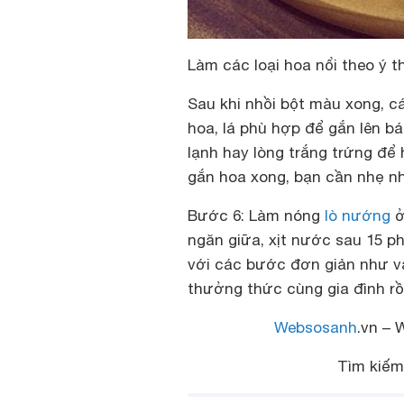
Làm các loại hoa nổi theo ý t
Sau khi nhồi bột màu xong, c
hoa, lá phù hợp để gắn lên b
lạnh hay lòng trắng trứng để
gắn hoa xong, bạn cần nhẹ nh
Bước 6: Làm nóng
lò nướng
ở
ngăn giữa, xịt nước sau 15 ph
với các bước đơn giản như vậ
thưởng thức cùng gia đình rồi
Websosanh
.vn – 
Tìm kiế