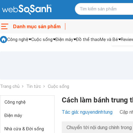
Danh mục sản phẩm
Công nghệ
Cuộc sống
Điện máy
Đồ thể thao
Mẹ và Bé
Revie
Trang chủ
Tin tức
Cuộc sống
Cách làm bánh trung t
Công nghệ
Tác giả: nguyendinhtung
Cập nh
Điện máy
Chuyển tới nội dung chính trong 
Nhà cửa & Đời sống