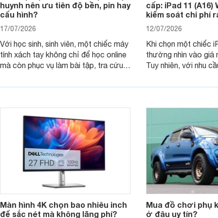
huynh nên ưu tiên độ bền, pin hay
cấp: iPad 11 (A16)
cấu hình?
kiểm soát chi phí 
17/07/2026
12/07/2026
Với học sinh, sinh viên, một chiếc máy
Khi chọn một chiếc i
tính xách tay không chỉ để học online
thường nhìn vào giá 
mà còn phục vụ làm bài tập, tra cứu,
Tuy nhiên, với nhu cầ
thuyết trình và giải trí nhẹ. Khi chọn
việc nhẹ và giải trí t
laptop HP cho con, phụ huynh nên
quan trọng hơn là tổn
nhìn theo nhu cầu sử dụng nhiều năm
mua bản nào, có cần
thay vì chỉ so sánh cấu hình trên giấy.
không, dùng được ba
nên nâng cấp.
Màn hình 4K chọn bao nhiêu inch
Mua đồ chơi phụ ki
để sắc nét mà không lãng phí?
ở đâu uy tín?