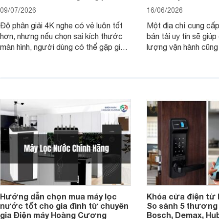
09/07/2026
16/06/2026
Độ phân giải 4K nghe có vẻ luôn tốt
Một địa chỉ cung cấp
hơn, nhưng nếu chọn sai kích thước
bán tải uy tín sẽ giú
màn hình, người dùng có thể gặp giao
lượng vận hành cũng
diện quá nhỏ, phải phóng to nhiều
của chủ xe khi lên đ
hoặc không tận dụng hết không gian
hai" của mình.
hiển thị. Vậy màn hình 4K nên chọn
bao nhiêu inch là hợp lý?
Hướng dẫn chọn mua máy lọc
Khóa cửa điện tử 
nước tốt cho gia đình từ chuyên
So sánh 5 thương 
gia Điện máy Hoàng Cương
Bosch, Demax, Hub