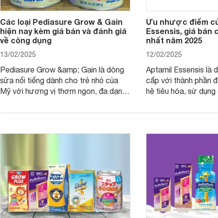
Các loại Pediasure Grow & Gain
Ưu nhược điểm củ
hiện nay kèm giá bán và đánh giá
Essensis, giá bán 
về công dụng
nhất năm 2025
13/02/2025
12/02/2025
Pediasure Grow &amp; Gain là dòng
Aptamil Essensis là
sữa nổi tiếng dành cho trẻ nhỏ của
cấp với thành phần 
Mỹ với hương vị thơm ngon, đa dạng
hệ tiêu hóa, sử dụn
mùi vị giúp trẻ tăng cân và phát triển
có cơ địa nhạy cảm 
chiều cao khỏe mạnh. Bài viết sau sẽ
hóa. Vậy dòng sữa n
giới thiệu cho mẹ các loại sữa
biệt, ưu và nhược đi
Pediasure Grow &amp; Gain hiện nay
cùng Websosanh.vn t
và giá bán của từng loại.
đây.