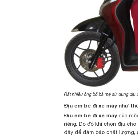
Rất nhiều ông bố bà mẹ sử dụng địu 
Địu em bé đi xe máy như thế
Địu em bé đi xe máy
của mỗi
riêng. Do đó khi chọn địu ch
đây để đảm bảo chất lượng, đ