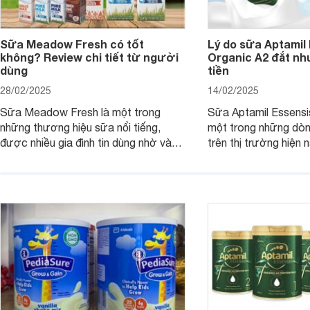
Sữa Meadow Fresh có tốt
Lý do sữa Aptamil
không? Review chi tiết từ người
Organic A2 đắt nh
dùng
tiền
28/02/2025
14/02/2025
Sữa Meadow Fresh là một trong
Sữa Aptamil Essensi
những thương hiệu sữa nổi tiếng,
một trong những dò
được nhiều gia đình tin dùng nhờ vào
trên thị trường hiện 
chất lượng dinh dưỡng và hương vị
phụ huynh khi tìm hi
thơm ngon. Vậy sữa Meadow Fresh
này thường thắc mắc
có tốt không? Thành phần dinh
Aptamil Essensis Org
dưỡng có gì đặc biệt? Giá sữa
hơn so với các dòng
Meadow Fresh trên thị trường hiện
giải đáp câu hỏi này,
nay ra sao? Hãy cùng tìm hiểu ngay.
4 yếu tố sau.