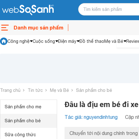
Danh mục sản phẩm
Công nghệ
Cuộc sống
Điện máy
Đồ thể thao
Mẹ và Bé
Revie
Trang chủ
Tin tức
Mẹ và Bé
Sản phẩm cho bé
Đâu là địu em bé đi xe
Sản phẩm cho mẹ
Tác giả: nguyendinhtung
Cập nh
Sản phẩm cho bé
Chuyển tới nội dung chính trong 
Sữa công thức