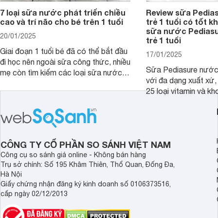
7 loại sữa nước phát triển chiều
Review sữa Pedia
cao và trí não cho bé trên 1 tuổi
trẻ 1 tuổi có tốt k
sữa nước Pedias
20/01/2025
trẻ 1 tuổi
Giai đoạn 1 tuổi bé đã có thể bắt đầu
17/01/2025
đi học nên ngoài sữa công thức, nhiều
Sữa Pediasure nước 
mẹ còn tìm kiếm các loại sữa nước
với đa dạng xuất xứ,
pha sẵn để bổ sung dưỡng chất cho
25 loại vitamin và k
trẻ. Dưới đây là 7 loại sữa nước phát
nhau rất tốt cho sự p
triển chiều cao và trí não cho bé trên
nhất là các bé biếng
1 tuổi tốt mà mẹ bỉm nên lựa chọn.
cân.
CÔNG TY CỔ PHẦN SO SÁNH VIỆT NAM
Công cụ so sánh giá online - Không bán hàng
Trụ sở chính: Số 195 Khâm Thiên, Thổ Quan, Đống Đa,
Hà Nội
Giấy chứng nhận đăng ký kinh doanh số 0106373516,
cấp ngày 02/12/2013