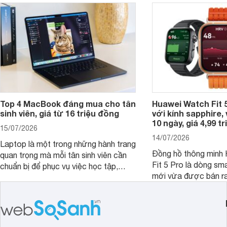
Top 4 MacBook đáng mua cho tân
Huawei Watch Fit 5
sinh viên, giá từ 16 triệu đồng
với kính sapphire, v
10 ngày, giá 4,99 t
15/07/2026
14/07/2026
Laptop là một trong những hành trang
Đồng hồ thông minh
quan trọng mà mỗi tân sinh viên cần
Fit 5 Pro là dòng sm
chuẩn bị để phục vụ việc học tập,
mới vừa được bán ra 
nghiên cứu và cả nhu cầu làm thêm.
Việt Nam năm 2026.
Nếu ưu tiên một thiết bị gọn nhẹ, hiệu
huy thế mạnh từ thế 
năng ổn định, bền bỉ cùng mức giá dễ
thiết kế thời thượng 
tiếp cận, dưới đây là những mẫu
năng hiện đại.
MacBook đáng cân nhắc dành cho