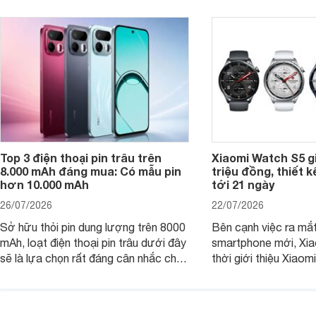
của người dùng phổ thông.
Top 3 điện thoại pin trâu trên
Xiaomi Watch S5 g
8.000 mAh đáng mua: Có mẫu pin
triệu đồng, thiết k
hơn 10.000 mAh
tới 21 ngày
26/07/2026
22/07/2026
Sở hữu thỏi pin dung lượng trên 8000
Bên cạnh việc ra mắt
mAh, loạt điện thoại pin trâu dưới đây
smartphone mới, Xia
sẽ là lựa chọn rất đáng cân nhắc cho
thời giới thiệu Xiao
người dùng Việt.
phiên bản nâng cấp 
dòng đồng hồ thông 
Watch S.