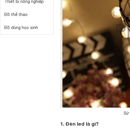
Thiết bị nông nghiệp
Đồ thể thao
Đồ dùng học sinh
Sử 
1. Đèn led là gì?