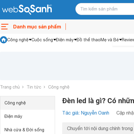
Danh mục sản phẩm
Công nghệ
Cuộc sống
Điện máy
Đồ thể thao
Mẹ và Bé
Revie
Trang chủ
Tin tức
Công nghệ
Đèn led là gì? Có nhữn
Công nghệ
Tác giả: Nguyễn Oanh
Cập nhật
Điện máy
Chuyển tới nội dung chính trong 
Nhà cửa & Đời sống