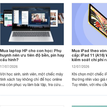
Mua laptop HP cho con học: Phụ
Mua iPad theo vòn
huynh nên ưu tiên độ bền, pin hay
cấp: iPad 11 (A16)
cấu hình?
kiểm soát chi phí 
17/07/2026
12/07/2026
Với học sinh, sinh viên, một chiếc máy
Khi chọn một chiếc i
tính xách tay không chỉ để học online
thường nhìn vào giá 
mà còn phục vụ làm bài tập, tra cứu,
Tuy nhiên, với nhu cầ
thuyết trình và giải trí nhẹ. Khi chọn
việc nhẹ và giải trí t
laptop HP cho con, phụ huynh nên
quan trọng hơn là tổn
nhìn theo nhu cầu sử dụng nhiều năm
mua bản nào, có cần
thay vì chỉ so sánh cấu hình trên giấy.
không, dùng được ba