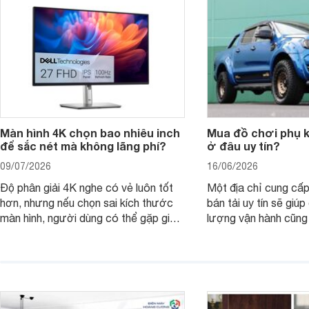
nên nâng cấp.
Màn hình 4K chọn bao nhiêu inch
Mua đồ chơi phụ ki
để sắc nét mà không lãng phí?
ở đâu uy tín?
09/07/2026
16/06/2026
Độ phân giải 4K nghe có vẻ luôn tốt
Một địa chỉ cung cấp
hơn, nhưng nếu chọn sai kích thước
bán tải uy tín sẽ giú
màn hình, người dùng có thể gặp giao
lượng vận hành cũng
diện quá nhỏ, phải phóng to nhiều
của chủ xe khi lên đ
hoặc không tận dụng hết không gian
hai" của mình.
hiển thị. Vậy màn hình 4K nên chọn
bao nhiêu inch là hợp lý?