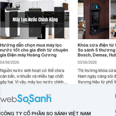
Hướng dẫn chọn mua máy lọc
Khóa cửa điện tử 
nước tốt cho gia đình từ chuyên
So sánh 5 thương 
gia Điện máy Hoàng Cương
Bosch, Demax, Hub
04/06/2026
03/06/2026
Nguồn nước sinh hoạt có thể chứa
Thị trường khóa cửa 
cặn bẩn, vi khuẩn và nhiều tạp chất
Nam ngày càng sôi đ
gây hại. Vì vậy, máy lọc nước chính
thương hiệu từ phổ 
hãng là giải pháp hiệu quả giúp bảo vệ
cấp. Nếu bạn đang b
sức khỏe và đảm bảo nguồn nước
cửa điện tử hãng nào 
sạch cho cả gia đình.
sẽ so sánh 5 thương
tâm nhiều hiện nay: 
Demax, Hubert và Gi
CÔNG TY CỔ PHẦN SO SÁNH VIỆT NAM