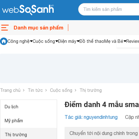
Danh mục sản phẩm
Công nghệ
Cuộc sống
Điện máy
Đồ thể thao
Mẹ và Bé
Revie
Trang chủ
Tin tức
Cuộc sống
Thị trường
Điểm danh 4 mẫu smar
Du lịch
Tác giả: nguyendinhtung
Cập nh
Mỹ phẩm
Chuyển tới nội dung chính trong 
Thị trường