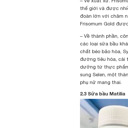
– Về xuất xứ: Frisom
thế giới và được nh
đoàn lớn với châm n
Frisomum Gold được
– Về thành phần, cô
các loại sữa bầu kh
chất béo bão hòa, Sy
đường tiêu hóa, cải 
dưỡng từ thực phẩm 
sung Selen, một thà
phụ nữ mang thai.
2.3 Sữa bầu Matilia