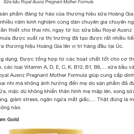
Sữa bầu Royal Ausnz Pregnant Mother Formula
à sản phẩm đáng tự hào của thương hiệu sữa Hoàng Gia
 nhiều năm kinh nghiệm cùng dàn chuyên gia chuyên ng
n thiết cho thai nhi, ngay từ lúc sữa bầu Royal Ausnz
mula được xuất ra thị trường đã tạo được rất nhiều ti
 thương hiệu Hoàng Gia lên vị trí hàng đầu tại Úc.
ng dụng: Được tổng hợp từ các hoạt chất tốt cho cơ t
, các loại Vitamin A, D, E, C, K, B12, B1, B6,… sữa bầu v
yal Ausnz Pregnant Mother Formula giúp cung cấp din
hai nhi mà không ảnh hưởng đến mẹ do sản phẩm đã 
ữa, mặc dù không khiến thân hình mẹ mập lên, song sữ
áng, giảm stress, ngăn ngừa mất giấc,… Thật đúng là m
hông nào.
um Gold