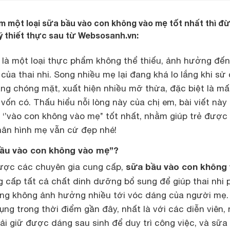
m một loại sữa bầu vào con không vào mẹ tốt nhất thì đ
 ý thiết thực sau từ Websosanh.vn:
là một loại thực phẩm không thể thiếu, ảnh hưởng đến
 của thai nhi. Song nhiều mẹ lại đang khá lo lắng khi sử
ng chóng mặt, xuất hiện nhiều mỡ thừa, đặc biệt là mấ
ốn có. Thấu hiểu nỗi lòng này của chị em, bài viết này
u ‘’vào con không vào mẹ’’ tốt nhất, nhằm giúp trẻ được
thân hình mẹ vẫn cứ đẹp nhé!
 bầu vào con không vào mẹ”?
sữa bầu vào con không
được các chuyên gia cung cấp,
 cấp tất cả chất dinh dưỡng bổ sung để giúp thai nhi 
ng không ảnh hưởng nhiều tới vóc dáng của người mẹ.
ng trong thời điểm gần đây, nhất là với các diễn viên,
ải giữ được dáng sau sinh để duy trì công việc, và sữa