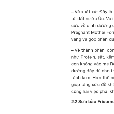
– Về xuất xứ: Đây l
từ đất nước Úc. Với
cứu về dinh dưỡng cầ
Pregnant Mother For
vang và góp phần đưa
– Về thành phần, cô
như Protein, sắt, kẽm
con không vào mẹ Ro
dưỡng đầy đủ cho t
tách kem. Hơn thế n
giúp tăng sức đề kh
công hai việc phải k
2.2 Sữa bầu Frisom