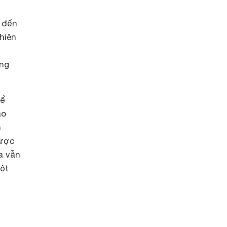
 đến
hiên
ếng
hể
ào
h
được
a vẫn
ột