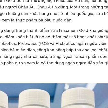
um Gold đến từ thương hiệu Friso của Hà Lan, nổi tiếng
iều người Châu Âu, Châu Á tin dùng. Một trong những t
gôn không sản xuất hàng nhái, ở nhiều quốc gia, sữa b
 xem là thực phẩm bà bầu quốc dân.
ng dụng: Bảng thành phần sữa Frisomum Gold khá giống
ác, điểm khác biệt là nó có thêm một số hoạt chất như 
nbiotics, Prebiotics (FOS) và Probiotics ngăn ngừa viêm
thiện hệ miễn dịch, tăng khả năng hấp thụ các loại chất
hằng ngày như cá, sữa, trứng. Ngoài ra sản phẩm còn
nh phần được xem là có tác dụng ngăn ngừa tiền sản gi