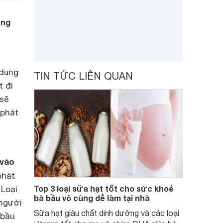
ừng
 dụng
TIN TỨC LIÊN QUAN
t đi
 sẽ
 phát
 vào
phát
Top 3 loại sữa hạt tốt cho sức khoẻ
 Loại
bà bầu vô cùng dễ làm tại nhà
 người
Sữa hạt giàu chất dinh dưỡng và các loại
 bầu