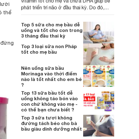
vitamin tốt cho mẹ và chứa DHA giúp bé
lười
phát triển trí não ở đầu thai kỳ. Do đó,
ó thể
nhiều mẹ bầu chọn uống 1 cốc sữa hạt
vào buổi sáng để bổ sung thêm dưỡng
Top 5 sữa cho mẹ bầu dễ
chất cho cả mẹ và bé. Hãy thử làm 3 loại
uống và tốt cho con trong
sữa hạt sau rất tốt cho sức khoẻ mẹ bầu.
3 tháng đầu thai kỳ
ì đừng
Top 3 loại sữa non Pháp
tốt cho mẹ bầu
Nên uống sữa bầu
Morinaga vào thời điểm
nào là tốt nhất cho em bé
?
Top 13 sữa bầu tốt dễ
uống không táo bón vào
con chứ không vào mẹ -
có thể bạn chưa biết ?
Top 3 sữa tươi không
đường tách béo cho bà
bầu giàu dinh dưỡng nhất