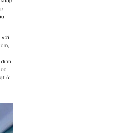
 khắp
ập
ầu
 với
kẽm,
 dinh
 bổ
ật ở