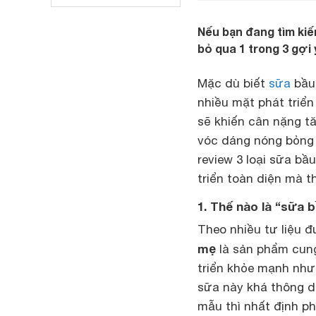
Nếu bạn đang tìm kiế
bỏ qua 1 trong 3 gợi
Mặc dù biết
sữa
bầu 
nhiều mặt phát triển
sẽ khiến cân nặng tă
vóc dáng nóng bỏng v
review 3 loại sữa bầ
triển toàn diện mà 
1. Thế nào là “sữa
Theo nhiều tư liệu 
mẹ
là sản phẩm cung
triển khỏe mạnh như
sữa này khá thông dụ
mẫu thì nhất định ph