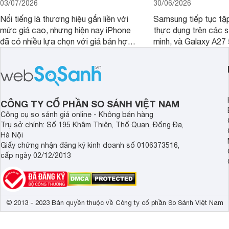
03/07/2026
30/06/2026
Nổi tiếng là thương hiệu gắn liền với
Samsung tiếp tục tập
mức giá cao, nhưng hiện nay iPhone
thực dụng trên các 
đã có nhiều lựa chọn với giá bán hợp
mình, và Galaxy A27
lý hơn, giúp người dùng dễ dàng tiếp
thể hiện rõ định hướ
cận sản phẩm chính hãng.
tới cho người dùng m
lượng với nhiều tran
độ bền bỉ cho nhu cầ
dài.
CÔNG TY CỔ PHẦN SO SÁNH VIỆT NAM
Công cụ so sánh giá online - Không bán hàng
Trụ sở chính: Số 195 Khâm Thiên, Thổ Quan, Đống Đa,
Hà Nội
Giấy chứng nhận đăng ký kinh doanh số 0106373516,
cấp ngày 02/12/2013
© 2013 - 2023 Bản quyền thuộc về Công ty cổ phần So Sánh Việt Nam