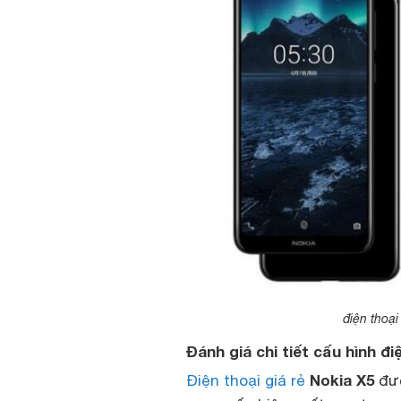
điện thoại
Đánh giá chi tiết cấu hình đi
Nokia X5
Điện thoại giá rẻ
đượ