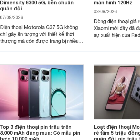
Dimensity 6300 5G, bền chuẩn
màn hình 120Hz
quân đội
03/08/2026
07/08/2026
Dòng điện thoại giá 
Điện thoại Motorola G37 5G không
Xiaomi mới đây đã đ
chỉ gây ấn tượng với thiết kế thời
sự xuất hiện của Re
thượng mà còn được trang bị nhiều
máy đang nhận được
tính năng và công nghệ hiện đại, đáp
của nhiều khách hàng
ứng tốt nhu cầu sử dụng hằng ngày
của người dùng phổ thông.
Top 3 điện thoại pin trâu trên
Loạt điện thoại Mo
8.000 mAh đáng mua: Có mẫu pin
rẻ tầm 5 triệu đồn
hơn 10.000 mAh
quân đội, pin trâu