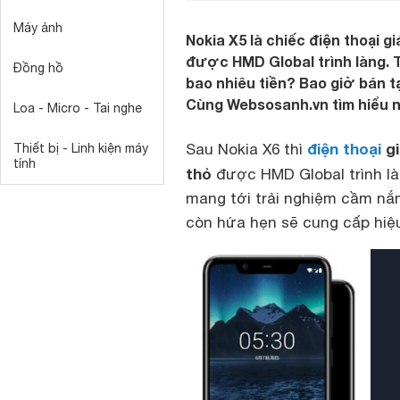
Máy ảnh
Nokia X5 là chiếc điện thoại g
được HMD Global trình làng. T
Đồng hồ
bao nhiêu tiền? Bao giờ bán 
Cùng Websosanh.vn tìm hiểu n
Loa - Micro - Tai nghe
điện thoại
gi
Sau Nokia X6 thì
Thiết bị - Linh kiện máy
tính
thỏ
được HMD Global trình là
mang tới trải nghiệm cầm nắm
còn hứa hẹn sẽ cung cấp hiệu s