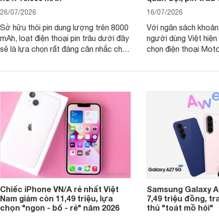
26/07/2026
16/07/2026
Sở hữu thỏi pin dung lượng trên 8000
Với ngân sách khoảng
mAh, loạt điện thoại pin trâu dưới đây
người dùng Việt hiện
sẽ là lựa chọn rất đáng cân nhắc cho
chọn điện thoại Mot
người dùng Việt.
với các nhu cầu sử d
giải trí, chụp ảnh đế
ngày.
Chiếc iPhone VN/A rẻ nhất Việt
Samsung Galaxy A2
Nam giảm còn 11,49 triệu, lựa
7,49 triệu đồng, tr
chọn "ngon - bổ - rẻ" năm 2026
thủ "toát mồ hôi"