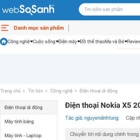
Danh mục sản phẩm
Công nghệ
Cuộc sống
Điện máy
Đồ thể thao
Mẹ và Bé
Revie
Trang chủ
Tin tức
Công nghệ
Điện thoại di động
Điện thoại Nokia X5 2
Điện thoại di động
Tác giả: nguyendinhtung
Cập nh
Máy tính bảng
Chuyển tới nội dung chính trong 
Máy tính - Laptop