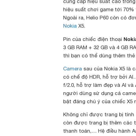
cung cấp hiệu suất cao trong k
hiệu suất chơi game tới 70% v
Ngoài ra, Helio P60 còn có đơn
Nokia
X5.
Noki
Pin của chiếc điện thoại
3 GB RAM + 32 GB và 4 GB RA
thì bạn có thể dùng thêm thẻ
Camera
sau của Nokia X5 là 
có chế độ HDR, hỗ trợ bởi A
f/2.0, hỗ trợ làm đẹp và AI và
người dùng sử dụng cả camer
bật đáng chú ý của chiếc X5 
Không chỉ được trang bị tính
còn được trang bị thêm các t
thanh toán,… Hệ điều hành A