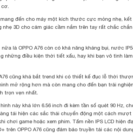
u cơ.
p mang đến cho máy một kích thước cực mỏng nhẹ, kết
g nhẹ 3D cho cảm giác cầm nắm trên tay rất chắc chắn
 nữa là OPPO A76 còn có khả năng kháng bụi, nước IP5
g những điều kiện thời tiết xấu, hay khi bạn vô tình làm
6 cũng khá bắt trend khi có thiết kế đục lỗ thời thượ
hình mở rộng hơn mà còn mang cho đến bạn trải nghiệ
h trọn vẹn nhất.
ình này khá lớn 6.56 inch đi kèm tần số quét 90 Hz, ch
àng tái hiện các sắc thái chuyển động một cách mượt
à khi chơi game hoặc xem phim. Tấm nền IPS LCD hiện đạ
D+ trên OPPO A76 cũng đảm bảo truyền tải các nội dun