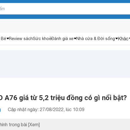
Khác
 Bé
Review sách
Sức khoẻ
Đánh giá xe
Nhà cửa & Đời sống
 A76 giá từ 5,2 triệu đồng có gì nổi bật?
g
Cập nhật ngày: 27/08/2022, lúc 10:09
hính trong bài
[Xem]