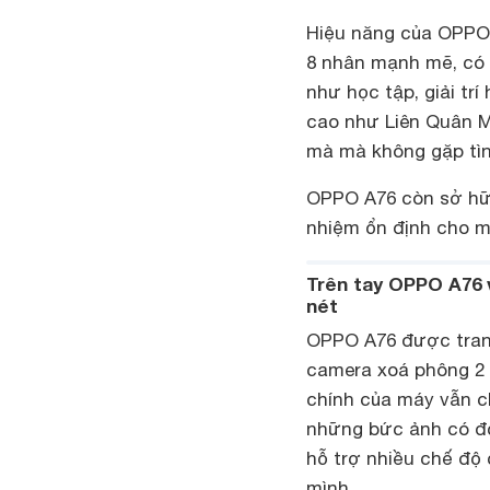
Hiệu năng của OPPO
8 nhân mạnh mẽ, có 
như học tập, giải tr
cao như Liên Quân 
mà mà không gặp tìn
OPPO A76 còn sở h
nhiệm ổn định cho má
Trên tay OPPO A76 
nét
OPPO A76 được tra
camera xoá phông 2 
chính của máy vẫn c
những bức ảnh có độ
hỗ trợ nhiều chế độ 
mình.