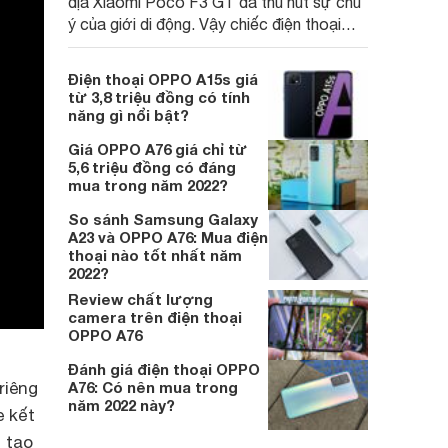
địa Xiaomi Poco F3 GT đã thu hút sự chú
ý của giới di động. Vậy chiếc điện thoại
này có gì độc đáo? Hãy cùng đánh giá qua
bài viết dưới đây nhé.
Điện thoại OPPO A15s giá
từ 3,8 triệu đồng có tính
năng gì nổi bật?
Giá OPPO A76 giá chỉ từ
5,6 triệu đồng có đáng
mua trong năm 2022?
So sánh Samsung Galaxy
A23 và OPPO A76: Mua điện
thoại nào tốt nhất năm
2022?
Review chất lượng
camera trên điện thoại
OPPO A76
Đánh giá điện thoại OPPO
A76: Có nên mua trong
riêng
năm 2022 này?
 kết
 tạo