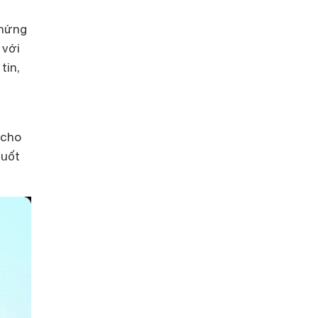
 hứng
 với
tin,
 cho
suốt