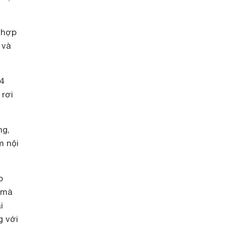
 hợp
 và
4
 rơi
ng,
m nội
o
 mà
i
g với