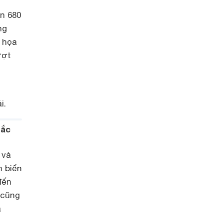
on 680
ng
ồ họa
ượt
i.
sắc
 và
m biến
đến
 cũng
a