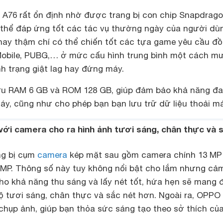
 A76 rất ổn định nhờ được trang bị con chip Snapdrag
thể đáp ứng tốt các tác vụ thường ngày của người dù
í hay thậm chí có thể chiến tốt các tựa game yêu cầu đ
Mobile, PUBG,… ở mức cấu hình trung bình một cách m
h trạng giật lag hay đứng máy.
ữu RAM 6 GB và ROM 128 GB, giúp đảm bảo khả năng đa
y, cũng như cho phép bạn bạn lưu trữ dữ liệu thoải má
với camera cho ra hình ảnh tươi sáng, chân thực và 
ng bị cụm
camera
kép mặt sau gồm camera chính 13 MP
MP. Thông số này tuy không nổi bật cho lắm nhưng cả
ho khả năng thu sáng và lấy nét tốt, hứa hẹn sẽ mang 
 tươi sáng, chân thực và sắc nét hơn. Ngoài ra, OPPO
chụp ảnh, giúp bạn thỏa sức sáng tạo theo sở thích củ