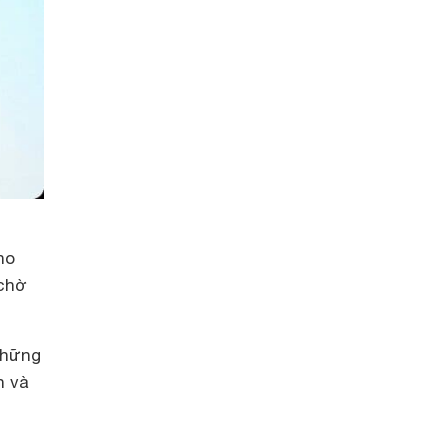
ho
 chờ
những
h và