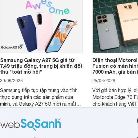
thêm một lựa chọn c
người dùng Việt.
Samsung Galaxy A27 5G giá từ
Điện thoại Motorol
7,49 triệu đồng, trang bị khiến đối
Fusion có màn hình
thủ "toát mồ hôi"
7000 mAh, giá bán 
30/06/2026
25/06/2026
Samsung tiếp tục tập trung vào tính
Với giá bán hợp lý, đ
thực dụng trên các sản phẩm của
Motorola Edge 70 Fu
mình, và Galaxy A27 5G mới ra mắt
cho khách hàng Việt
thể hiện rõ định hướng này khi mang
smartphone chất lượ
tới cho người dùng một thiết bị chất
trang bị hiện đại hàn
lượng với nhiều trang bị ấn tượng và
khúc.
độ bền bỉ cho nhu cầu sử dụng lâu
dài.