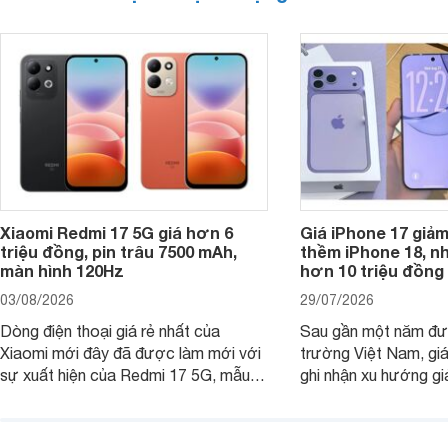
Xiaomi Redmi 17 5G giá hơn 6
Giá iPhone 17 giả
triệu đồng, pin trâu 7500 mAh,
thềm iPhone 18, n
màn hình 120Hz
hơn 10 triệu đồng
03/08/2026
29/07/2026
Dòng điện thoại giá rẻ nhất của
Sau gần một năm đượ
Xiaomi mới đây đã được làm mới với
trường Việt Nam, gi
sự xuất hiện của Redmi 17 5G, mẫu
ghi nhận xu hướng gi
máy đang nhận được sự quan tâm
cửa hàng phân phối c
của nhiều khách hàng.
nhiên, mức độ giảm 
máy có sự khác biệt 