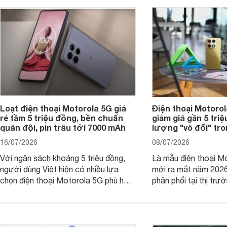
Loạt điện thoại Motorola 5G giá
Điện thoại Motoro
rẻ tầm 5 triệu đồng, bền chuẩn
giảm giá gần 5 tri
quân đội, pin trâu tới 7000 mAh
lượng "vô đối" tr
16/07/2026
08/07/2026
Với ngân sách khoảng 5 triệu đồng,
Là mẫu điện thoại Mo
người dùng Việt hiện có nhiều lựa
mới ra mắt năm 202
chọn điện thoại Motorola 5G phù hợp
phân phối tại thị trư
với các nhu cầu sử dụng phổ biến, từ
Motorola Signature
giải trí, chụp ảnh đến làm việc hằng
khúc cao cấp. Hiện 
ngày.
được nhiều đại lý á
trình giảm giá hấp d