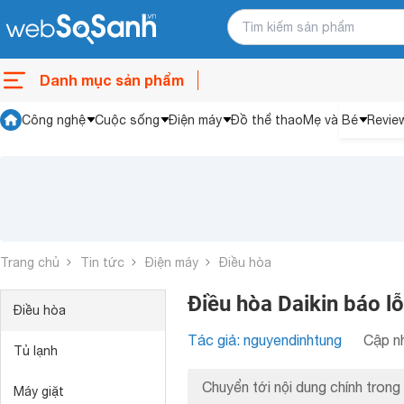
Danh mục sản phẩm
Công nghệ
Cuộc sống
Điện máy
Đồ thể thao
Mẹ và Bé
Revie
Trang chủ
Tin tức
Điện máy
Điều hòa
Điều hòa Daikin báo l
Điều hòa
Tác giả: nguyendinhtung
Cập nh
Tủ lạnh
Chuyển tới nội dung chính trong 
Máy giặt