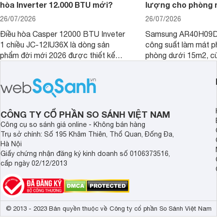
hòa Inverter 12.000 BTU mới?
lượng cho phòng 
26/07/2026
26/07/2026
Điều hòa Casper 12000 BTU Inveter
Samsung AR40H09D
1 chiều JC-12IU36X là dòng sản
công suất làm mát p
phẩm đời mới 2026 được thiết kế
phòng dưới 15m2, cù
cho phòng từ 15 - 20m2, không chỉ
lý là lựa chọn rất đ
sở hữu khả năng làm mát tốt mà còn
phòng ngủ, phòng khá
có giá bán rất hợp lý.
CÔNG TY CỔ PHẦN SO SÁNH VIỆT NAM
Công cụ so sánh giá online - Không bán hàng
Trụ sở chính: Số 195 Khâm Thiên, Thổ Quan, Đống Đa,
Hà Nội
Giấy chứng nhận đăng ký kinh doanh số 0106373516,
cấp ngày 02/12/2013
© 2013 - 2023 Bản quyền thuộc về Công ty cổ phần So Sánh Việt Nam