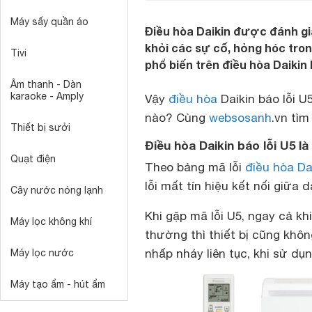
Máy sấy quần áo
Điều hòa Daikin được đánh giá
khỏi các sự cố, hỏng hóc tron
Tivi
phổ biến trên điều hòa Daikin l
Âm thanh - Dàn
karaoke - Amply
Vậy
điều hòa
Daikin báo lỗi U
nào? Cùng
websosanh
.vn tìm
Thiết bị sưởi
Điều hòa Daikin báo lỗi U5 là 
Quạt điện
Theo bảng mã lỗi
điều hòa Da
lỗi mất tín hiệu kết nối giữa 
Cây nước nóng lạnh
Khi gặp mã lỗi U5, ngay cả kh
Máy lọc không khí
thường thì thiết bị cũng khôn
nhấp nháy liên tục, khi sử dụn
Máy lọc nước
Máy tạo ẩm - hút ẩm