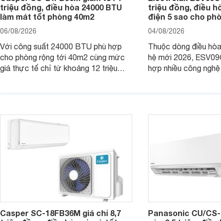
triệu đồng, điều hòa 24000 BTU
triệu đồng, điều h
làm mát tốt phòng 40m2
điện 5 sao cho ph
06/08/2026
04/08/2026
Với công suất 24000 BTU phù hợp
Thuộc dòng điều hòa 
cho phòng rộng tới 40m2 cùng mức
hệ mới 2026, ESV09
giá thực tế chỉ từ khoảng 12 triệu
hợp nhiều công nghệ 
đồng, Casper SC-24FB36M đang là
nâng cao hiệu quả là
một trong những mẫu điều hòa phổ
điện và vận hành êm 
thông thu hút nhiều sự quan tâm của
thiết bị đang được nh
người tiêu dùng Việt.
giá bán rất dễ chịu.
Casper SC-18FB36M giá chỉ 8,7
Panasonic CU/CS-