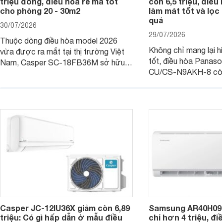
triệu đồng, điều hòa rẻ mà tốt
còn 6,5 triệu, điề
cho phòng 20 - 30m2
làm mát tốt và lọc 
quả
30/07/2026
29/07/2026
Thuộc dòng điều hòa model 2026
Không chỉ mang lại h
vừa được ra mắt tại thị trường Việt
tốt, điều hòa Panas
Nam, Casper SC-18FB36M sở hữu
CU/CS-N9AKH-8 còn
công suất làm mát 18.000 BTU, phù
với khả năng vận hàn
hợp với các phòng có diện tích từ 20
thụ điện hợp lý và đ
- 30 m2. Bên cạnh khả năng làm mát
trình sử dụng lâu dài.
hiệu quả, sản phẩm còn được trang bị
nhiều tính năng và công nghệ hiện đại.
Casper JC-12IU36X giảm còn 6,89
Samsung AR40H09
triệu: Có gì hấp dẫn ở mẫu điều
chỉ hơn 4 triệu, đ