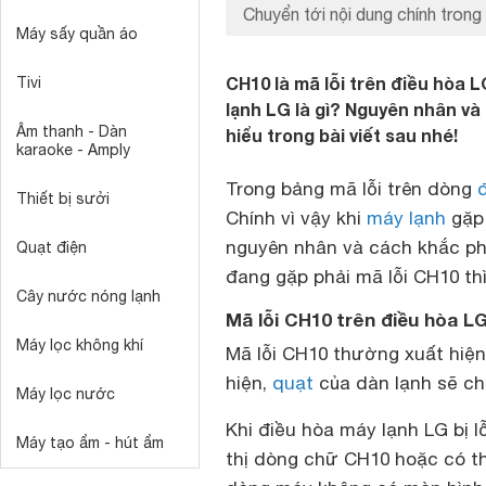
Chuyển tới nội dung chính trong 
Máy sấy quần áo
CH10 là mã lỗi trên điều hòa 
Tivi
lạnh LG là gì? Nguyên nhân và
Âm thanh - Dàn
hiểu trong bài viết sau nhé!
karaoke - Amply
Trong bảng mã lỗi trên dòng
Thiết bị sưởi
Chính vì vậy khi
máy lạnh
gặp 
nguyên nhân và cách khắc ph
Quạt điện
đang gặp phải mã lỗi CH10 thì
Cây nước nóng lạnh
Mã lỗi CH10 trên điều hòa LG 
Máy lọc không khí
Mã lỗi CH10 thường xuất hiệ
hiện,
quạt
của dàn lạnh sẽ ch
Máy lọc nước
Khi điều hòa máy lạnh LG bị l
Máy tạo ẩm - hút ẩm
thị dòng chữ CH10 hoặc có t