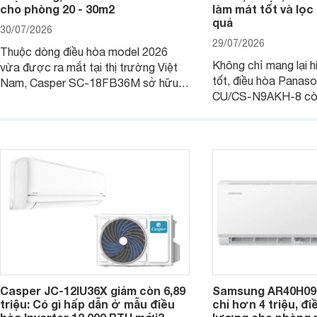
cho phòng 20 - 30m2
làm mát tốt và lọc 
quả
30/07/2026
29/07/2026
Thuộc dòng điều hòa model 2026
Không chỉ mang lại h
vừa được ra mắt tại thị trường Việt
tốt, điều hòa Panas
Nam, Casper SC-18FB36M sở hữu
CU/CS-N9AKH-8 còn
công suất làm mát 18.000 BTU, phù
với khả năng vận hàn
hợp với các phòng có diện tích từ 20
thụ điện hợp lý và đ
- 30 m2. Bên cạnh khả năng làm mát
trình sử dụng lâu dài.
hiệu quả, sản phẩm còn được trang bị
nhiều tính năng và công nghệ hiện đại.
Casper JC-12IU36X giảm còn 6,89
Samsung AR40H09
triệu: Có gì hấp dẫn ở mẫu điều
chỉ hơn 4 triệu, đ