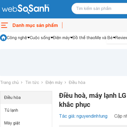
Danh mục sản phẩm
Công nghệ
Cuộc sống
Điện máy
Đồ thể thao
Mẹ và Bé
Revie
Trang chủ
Tin tức
Điện máy
Điều hòa
Điều hoà, máy lạnh LG
Điều hòa
khắc phục
Tủ lạnh
Tác giả: nguyendinhtung
Cập nh
Máy giặt