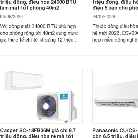
triệu đồng, điều hòa 24000 BTU
triệu đồng, điều h
làm mát tốt phòng 40m2
điện 5 sao cho ph
06/08/2026
04/08/2026
Với công suất 24000 BTU phù hợp
Thuộc dòng điều hòa 
cho phòng rộng tới 40m2 cùng mức
hệ mới 2026, ESV09
giá thực tế chỉ từ khoảng 12 triệu
hợp nhiều công nghệ 
đồng, Casper SC-24FB36M đang là
nâng cao hiệu quả là
một trong những mẫu điều hòa phổ
điện và vận hành êm 
thông thu hút nhiều sự quan tâm của
thiết bị đang được nh
người tiêu dùng Việt.
giá bán rất dễ chịu.
Casper SC-18FB36M giá chỉ 8,7
Panasonic CU/CS-
triệu đồng, điều hòa rẻ mà tốt
còn 6,5 triệu, điề