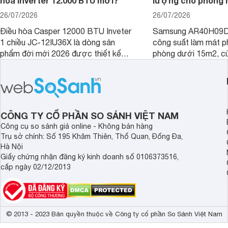
hòa Inverter 12.000 BTU mới?
lượng cho phòng 
26/07/2026
26/07/2026
Điều hòa Casper 12000 BTU Inveter
Samsung AR40H09D
1 chiều JC-12IU36X là dòng sản
công suất làm mát p
phẩm đời mới 2026 được thiết kế
phòng dưới 15m2, cù
cho phòng từ 15 - 20m2, không chỉ
lý là lựa chọn rất đ
sở hữu khả năng làm mát tốt mà còn
phòng ngủ, phòng khá
có giá bán rất hợp lý.
CÔNG TY CỔ PHẦN SO SÁNH VIỆT NAM
Công cụ so sánh giá online - Không bán hàng
Trụ sở chính: Số 195 Khâm Thiên, Thổ Quan, Đống Đa,
Hà Nội
Giấy chứng nhận đăng ký kinh doanh số 0106373516,
cấp ngày 02/12/2013
© 2013 - 2023 Bản quyền thuộc về Công ty cổ phần So Sánh Việt Nam