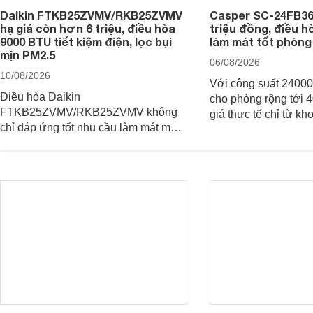
Daikin FTKB25ZVMV/RKB25ZVMV
Casper SC-24FB36
hạ giá còn hơn 6 triệu, điều hòa
triệu đồng, điều 
9000 BTU tiết kiệm điện, lọc bụi
làm mát tốt phòng
mịn PM2.5
06/08/2026
10/08/2026
Với công suất 2400
Điều hòa Daikin
cho phòng rộng tới
FTKB25ZVMV/RKB25ZVMV không
giá thực tế chỉ từ kh
chỉ đáp ứng tốt nhu cầu làm mát mà
đồng, Casper SC-2
còn được đánh giá cao về khả năng
một trong những mẫu
tiết kiệm điện nhờ công nghệ Inverter.
thông thu hút nhiều 
Đáng chú ý, model này hiện đang
người tiêu dùng Việt
được bán với mức giá khá hấp dẫn
tại nhiều cửa hàng và siêu thị điện
máy.