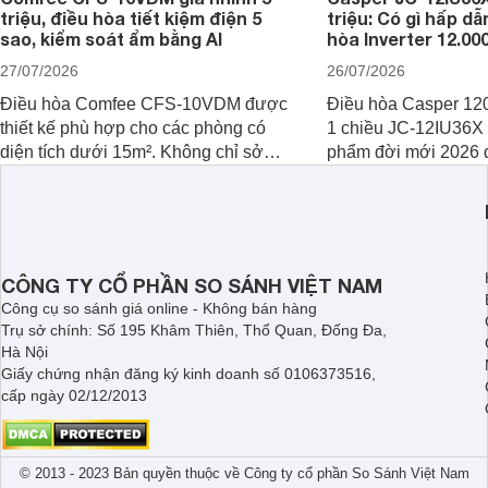
triệu, điều hòa tiết kiệm điện 5
triệu: Có gì hấp d
sao, kiểm soát ẩm bằng AI
hòa Inverter 12.0
27/07/2026
26/07/2026
Điều hòa Comfee CFS-10VDM được
Điều hòa Casper 12
thiết kế phù hợp cho các phòng có
1 chiều JC-12IU36X 
diện tích dưới 15m². Không chỉ sở
phẩm đời mới 2026 đ
hữu công nghệ Inverter giúp tiết kiệm
phòng từ 15 - 20m2,
điện, sản phẩm còn có khả năng kiểm
hữu khả năng làm má
soát độ ẩm hiệu quả cùng nhiều tính
giá bán rất hợp lý.
năng hiện đại, trong khi vẫn duy trì
mức giá dễ tiếp cận.
CÔNG TY CỔ PHẦN SO SÁNH VIỆT NAM
Công cụ so sánh giá online - Không bán hàng
Trụ sở chính: Số 195 Khâm Thiên, Thổ Quan, Đống Đa,
Hà Nội
Giấy chứng nhận đăng ký kinh doanh số 0106373516,
cấp ngày 02/12/2013
© 2013 - 2023 Bản quyền thuộc về Công ty cổ phần So Sánh Việt Nam