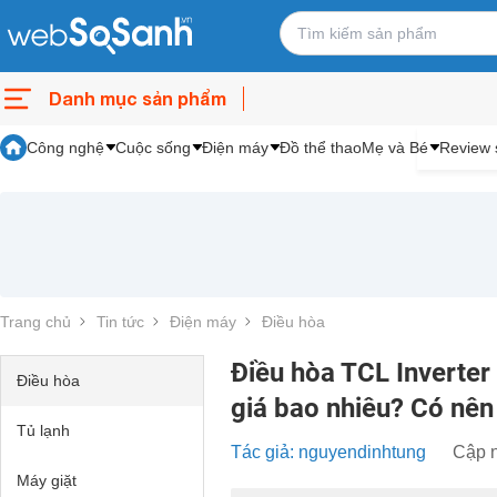
Danh mục sản phẩm
Công nghệ
Cuộc sống
Điện máy
Đồ thể thao
Mẹ và Bé
Review 
Trang chủ
Tin tức
Điện máy
Điều hòa
Điều hòa TCL Inverte
Điều hòa
giá bao nhiêu? Có nê
Tủ lạnh
Tác giả: nguyendinhtung
Cập n
Máy giặt