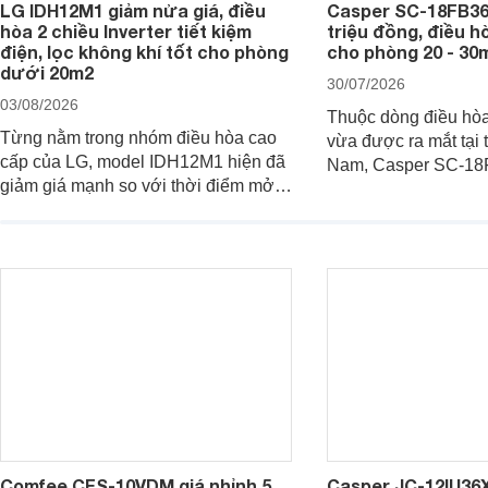
LG IDH12M1 giảm nửa giá, điều
Casper SC-18FB36M
hòa 2 chiều Inverter tiết kiệm
triệu đồng, điều h
điện, lọc không khí tốt cho phòng
cho phòng 20 - 30
dưới 20m2
30/07/2026
03/08/2026
Thuộc dòng điều hò
Từng nằm trong nhóm điều hòa cao
vừa được ra mắt tại t
cấp của LG, model IDH12M1 hiện đã
Nam, Casper SC-18
giảm giá mạnh so với thời điểm mở
công suất làm mát 1
bán, giúp người dùng Việt có cơ hội
hợp với các phòng có
tiếp cận một mẫu điều hòa 2 chiều
- 30 m2. Bên cạnh k
được trang bị nhiều công nghệ hiện
hiệu quả, sản phẩm 
đại.
bị nhiều tính năng v
đại.
Comfee CFS-10VDM giá nhỉnh 5
Casper JC-12IU36X