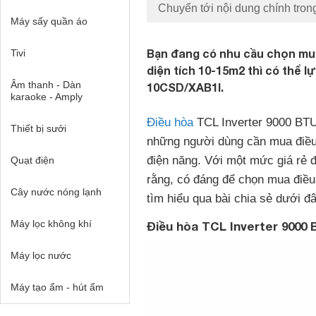
Chuyển tới nội dung chính tron
Máy sấy quần áo
Bạn đang có nhu cầu chọn mua
Tivi
diện tích 10-15m2 thì có thể 
Âm thanh - Dàn
10CSD/XAB1I.
karaoke - Amply
Điều hòa
TCL Inverter 9000 BTU
Thiết bị sưởi
những người dùng cần mua điều h
điện năng. Với một mức giá rẻ 
Quạt điện
rằng, có đáng để chọn mua điề
Cây nước nóng lạnh
tìm hiểu qua bài chia sẻ dưới đâ
Máy lọc không khí
Điều hòa TCL Inverter 9000
Máy lọc nước
Máy tạo ẩm - hút ẩm