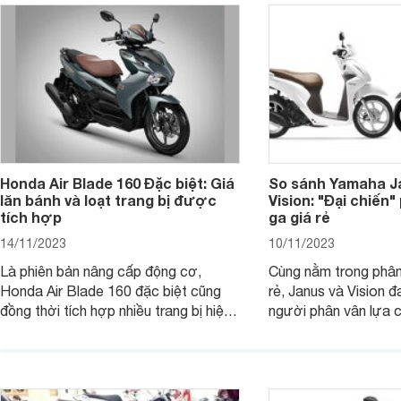
Honda Air Blade 160 Đặc biệt: Giá
So sánh Yamaha J
lăn bánh và loạt trang bị được
Vision: "Đại chiến
tích hợp
ga giá rẻ
14/11/2023
10/11/2023
Là phiên bản nâng cấp động cơ,
Cùng nằm trong phân
Honda Air Blade 160 đặc biệt cũng
rẻ, Janus và Vision đ
đồng thời tích hợp nhiều trang bị hiện
người phân vân lựa c
đại, trong đó có cả ABS cao cấp. Bài
sánh Yamaha Janus 
viết dưới đây sẽ giúp bạn hiểu hơn về
dưới đây sẽ giúp bạn
chiếc xe tay ga này.
ích để lựa chọn chính