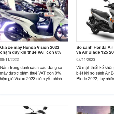
Giá xe máy Honda Vision 2023
So sánh Honda Air
chạm đáy khi thuế VAT còn 8%
và Air Blade 125 2
08/11/2023
02/11/2023
Nằm trong danh sách các dòng xe
Về mặt thiết kế khôn
máy được giảm thuế VAT còn 8%,
biệt khi so sánh Air 
hiện giá Vision 2023 niêm yết chính
Blade 2022, tuy nhiê
hãng và tại đại lý đều có mức giảm
sự thay đổi lớn. Bài 
sâu so với cách đây 1 năm.
giúp bạn hiểu hơn nh
trên Honda Air Blade
phiên bản tiền nhiệm.