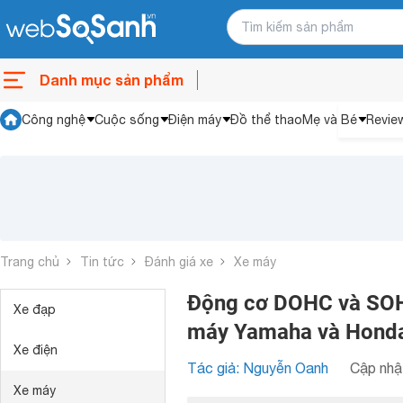
Danh mục sản phẩm
Công nghệ
Cuộc sống
Điện máy
Đồ thể thao
Mẹ và Bé
Revie
Trang chủ
Tin tức
Đánh giá xe
Xe máy
Động cơ DOHC và SOHC
Xe đạp
máy Yamaha và Hond
Xe điện
Tác giả: Nguyễn Oanh
Cập nhật
Xe máy