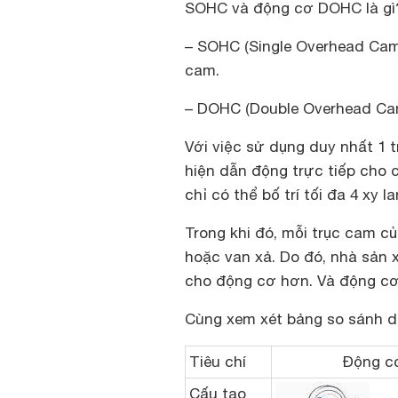
SOHC và động cơ DOHC là gì
– SOHC (Single Overhead Cam
cam.
– DOHC (Double Overhead Cam
Với việc sử dụng duy nhất 1
hiện dẫn động trực tiếp cho 
chỉ có thể bố trí tối đa 4 xy la
Trong khi đó, mỗi trục cam 
hoặc van xả. Do đó, nhà sản xu
cho động cơ hơn. Và động cơ 
Cùng xem xét bảng so sánh dư
Tiêu chí
Động c
Cấu tạo