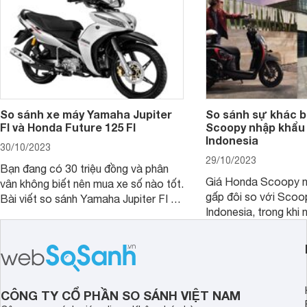
So sánh xe máy Yamaha Jupiter
So sánh sự khác b
FI và Honda Future 125 FI
Scoopy nhập khẩu 
Indonesia
30/10/2023
29/10/2023
Bạn đang có 30 triệu đồng và phân
Giá Honda Scoopy n
vân không biết nên mua xe số nào tốt.
gấp đôi so với Scoo
Bài viết so sánh Yamaha Jupiter FI và
Indonesia, trong khi 
Honda Future 125 FI dưới đây sẽ
hệt nhau. Vậy điều gì
giúp bạn có được quyết định chính
chênh lệch giá lớn tới
xác nhất.
sánh Honda Scoopy 
Indonesia dưới đây s
hơn.
CÔNG TY CỔ PHẦN SO SÁNH VIỆT NAM