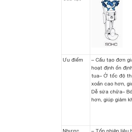
Ưu điểm
– Cấu tạo đơn g
hoạt định ổn địn
tua– Ở tốc độ t
xoắn cao hơn, gi
Dễ sửa chữa– Bớ
hơn, giúp giảm k
Nhược
– Tốn nhiên liệ