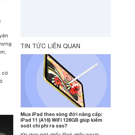
u
uyện
Nhưng
TIN TỨC LIÊN QUAN
ẩm,
ọ có
ó
Mua iPad theo vòng đời nâng cấp:
iPad 11 (A16) WiFi 128GB giúp kiểm
soát chi phí ra sao?
Khi chọn một chiếc iPad, nhiều người