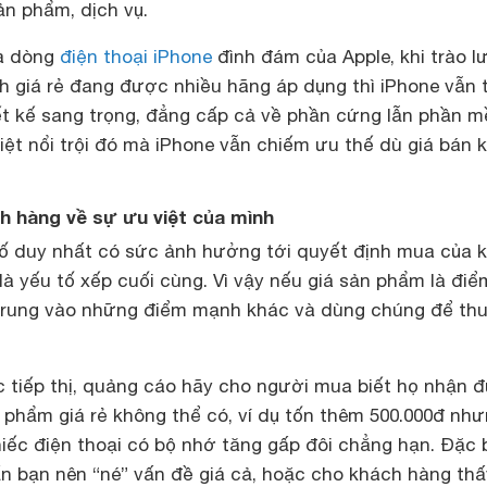
ản phẩm, dịch vụ.
là dòng
điện thoại iPhone
đình đám của Apple, khi trào l
 giá rẻ đang được nhiều hãng áp dụng thì iPhone vẫn 
ết kế sang trọng, đẳng cấp cả về phần cứng lẫn phần 
iệt nổi trội đó mà iPhone vẫn chiếm ưu thế dù giá bán 
h hàng về sự ưu việt của mình
tố duy nhất có sức ảnh hưởng tới quyết định mua của 
 là yếu tố xếp cuối cùng. Vì vậy nếu giá sản phẩm là đi
 trung vào những điểm mạnh khác và dùng chúng để th
c tiếp thị, quảng cáo hãy cho người mua biết họ nhận 
n phẩm giá rẻ không thể có, ví dụ tốn thêm 500.000đ như
ếc điện thoại có bộ nhớ tăng gấp đôi chẳng hạn. Đặc 
ấn bạn nên “né” vấn đề giá cả, hoặc cho khách hàng thấ