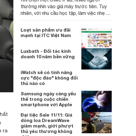
thường nhìn vào giá máy trước tiên. Tuy
nhiên, với nhu cầu học tập, làm việc nhẹ và
giải trí trong vài năm, điều quan trọng hơn
là tổng chi phí sở hữu: mua bản nào, có
Loạt sản phẩm ưu đãi
cần phụ kiện ngay không, dùng được bao
mạnh tại ITC Việt Nam
lâu và khi nào nên nâng cấp.
Luxbath - Đối tác kinh
doanh 10 năm bền vững
iWatch sẽ có tính năng
cực "độc đáo" không đối
thủ nào có
Samsung ngày càng yếu
thế trong cuộc chiến
smartphone với Apple
nhất
Đại tiệc Sale 11/11: Giá
dòng loa DreamWave
ạ
giảm mạnh, giới phượt
o ra
thủ yêu thương không