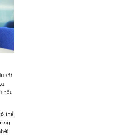
dù rất
ta
ì nếu
có thể
hưng
nhé!