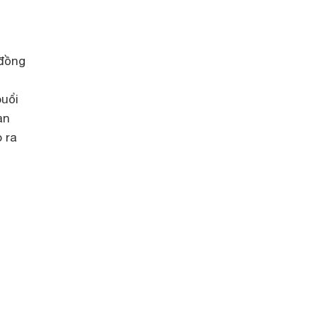
 đồng
buổi
an
 ra