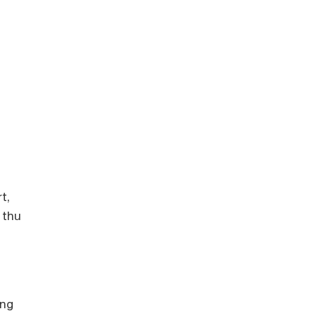
t,
 thu
ăng