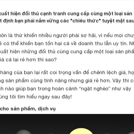
xuất hiện đối thủ cạnh tranh cung cấp cùng một loại sản
ất định bạn phải nắm vững các "chiêu thức" tuyệt mật sa
uôn là thứ khiến nhiều người phải sợ hãi, vì nếu mọi ch
 có thể khiến bạn tổn hại cả về doanh thu lẫn uy tín. 
xuất hiện những đối thủ cùng cung cấp một loại sản ph
á cả lại rẻ hơn thì sao?
hàng của bạn lại rất coi trọng vấn để chênh lệch giá, h
g sản phẩm cùng tính năng nhưng giá rẻ hơn. Vậy thì c
nh nào giúp bạn trong hoàn cảnh “ngặt nghèo” như vậy
ng tôi tìm hiểu ngay sau đây!
 cho sản phẩm, dịch vụ