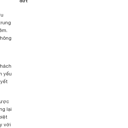
dứt
ưu
trung
mềm.
không
khách
ểm yếu
uyết
được
ng lại
biệt
y với