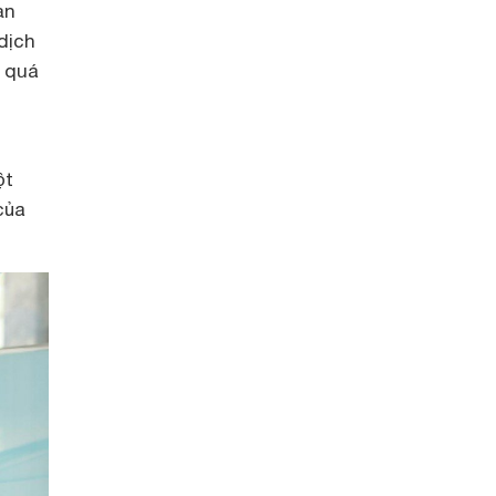
ạn
dịch
g quá
ột
của