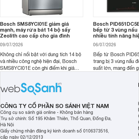
Bosch SMS8YCI01E giảm giá
Bosch PID651DC5E 
mạnh, máy rửa bát 14 bộ sấy
bếp từ 3 vùng nấu 
Zeolith cao cấp cho gia đình
nhiều tính năng hi
09/07/2026
06/07/2026
Không chỉ nổi bật với dung tích 14 bộ
Bếp từ Bosch PID
và nhiều công nghệ hiện đại, Bosch
trang bị 3 vùng nấu 
SMS8YCI01E còn ghi điểm khi giá
suất lớn, mang đến g
bán thực tế đã giảm đáng kể so với
nướng linh hoạt và h
thời điểm mới mở bán, mang lại tỷ lệ
gia đình.
giá trị/chi phí hấp dẫn hơn cho người
dùng đang tìm kiếm một mẫu máy rửa
bát cao cấp.
CÔNG TY CỔ PHẦN SO SÁNH VIỆT NAM
Công cụ so sánh giá online - Không bán hàng
Trụ sở chính: Số 195 Khâm Thiên, Thổ Quan, Đống Đa,
Hà Nội
Giấy chứng nhận đăng ký kinh doanh số 0106373516,
cấp ngày 02/12/2013