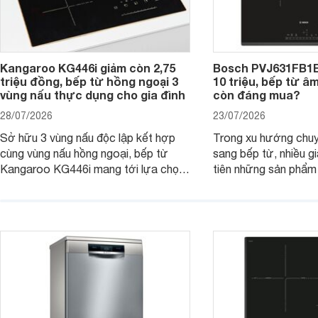
Kangaroo KG446i giảm còn 2,75
Bosch PVJ631FB1E
triệu đồng, bếp từ hồng ngoại 3
10 triệu, bếp từ â
vùng nấu thực dụng cho gia đình
còn đáng mua?
28/07/2026
23/07/2026
Sở hữu 3 vùng nấu độc lập kết hợp
Trong xu hướng chuy
cùng vùng nấu hồng ngoại, bếp từ
sang bếp từ, nhiều gi
Kangaroo KG446i mang tới lựa chọn
tiên những sản phẩm 
đáng cân nhắc cho nhu cầu nấu
nướng cao, độ bền t
nướng tại gia đình. Hiện sản phẩm
thương hiệu uy tín. 
cũng đang được giảm giá khá sâu tại
PVJ631FB1E là một 
nhiều cửa hàng, đại lý.
mẫu bếp đáp ứng tốt 