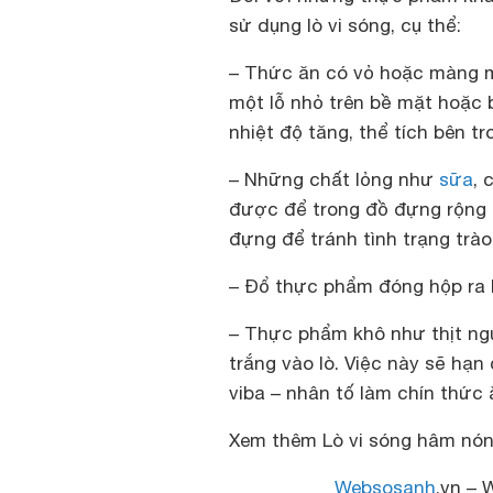
sử dụng lò vi sóng, cụ thể:
– Thức ăn có vỏ hoặc màng m
một lỗ nhỏ trên bề mặt hoặc b
nhiệt độ tăng, thể tích bên 
– Những chất lỏng như
sữa
, 
được để trong đồ đựng rộng 
đựng để tránh tình trạng trào
– Đổ thực phẩm đóng hộp ra bá
– Thực phẩm khô như thịt ng
trắng vào lò. Việc này sẽ hạn
viba – nhân tố làm chín thức 
Xem thêm
Lò vi sóng hâm nó
Websosanh
.vn – 