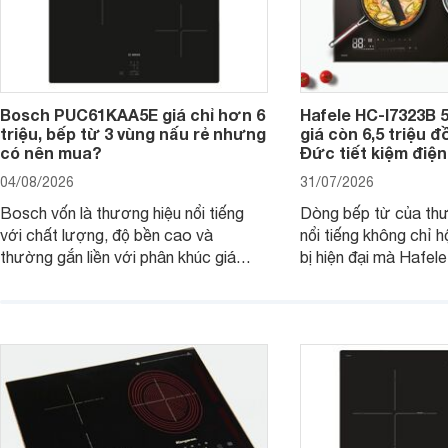
Bosch PUC61KAA5E giá chỉ hơn 6
Hafele HC-I7323B 5
triệu, bếp từ 3 vùng nấu rẻ nhưng
giá còn 6,5 triệu 
có nên mua?
Đức tiết kiệm điện
04/08/2026
31/07/2026
Bosch vốn là thương hiệu nổi tiếng
Dòng bếp từ của th
với chất lượng, độ bền cao và
nổi tiếng không chỉ hộ
thường gắn liền với phân khúc giá
bị hiện đại mà Hafe
cao. Tuy nhiên, trên thị trường hiện
536.61.886 còn đan
nay, mẫu bếp từ Bosch 3 vùng nấu
hàng, siêu thị điện m
PUC61KAA5E lại đang được nhiều
đưa tới lựa chọn ch
đơn vị phân phối với mức giá khá dễ
gia đình.
tiếp cận, thu hút sự quan tâm của
nhiều người tiêu dùng.