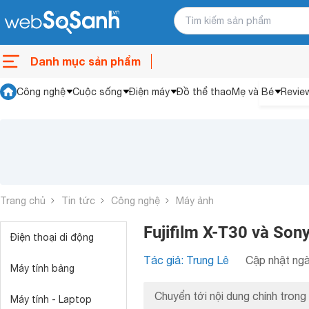
Danh mục sản phẩm
Công nghệ
Cuộc sống
Điện máy
Đồ thể thao
Mẹ và Bé
Revie
Trang chủ
Tin tức
Công nghệ
Máy ảnh
Fujifilm X-T30 và So
Điện thoại di động
Tác giả: Trung Lê
Cập nhật ngà
Máy tính bảng
Chuyển tới nội dung chính trong 
Máy tính - Laptop