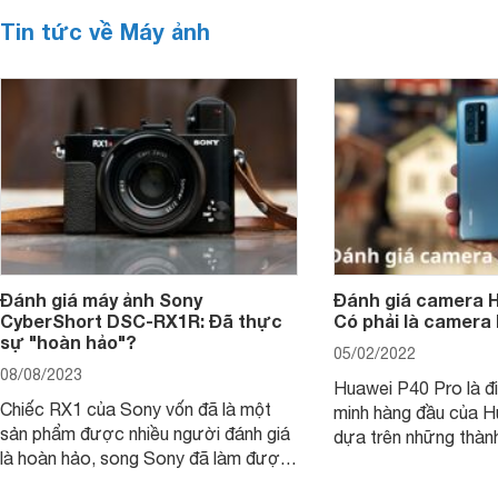
Tin tức về Máy ảnh
Đánh giá máy ảnh Sony
Đánh giá camera H
CyberShort DSC-RX1R: Đã thực
Có phải là camera
sự "hoàn hảo"?
05/02/2022
08/08/2023
Huawei P40 Pro là đi
Chiếc RX1 của Sony vốn đã là một
minh hàng đầu của H
sản phẩm được nhiều người đánh giá
dựa trên những thàn
là hoàn hảo, song Sony đã làm được
hệ P20 Pro và P30 P
điều không thể: gia tăng sức mạnh
P40 Pro được nhắm m