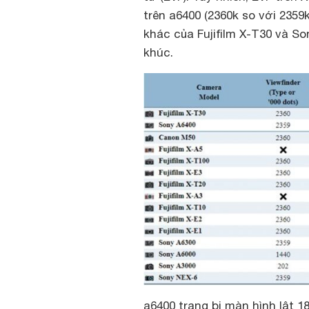
trên a6400 (2360k so với 2359
khác của Fujifilm X-T30 và S
khúc.
a6400 trang bị màn hình lật 