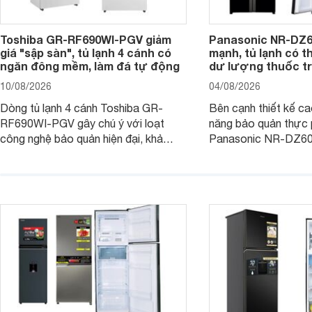
Toshiba GR-RF690WI-PGV giảm
Panasonic NR-DZ6
giá "sập sàn", tủ lạnh 4 cánh có
mạnh, tủ lạnh có t
ngăn đông mềm, làm đá tự động
dư lượng thuốc t
10/08/2026
04/08/2026
Dòng tủ lạnh 4 cánh Toshiba GR-
Bên cạnh thiết kế c
RF690WI-PGV gây chú ý với loạt
năng bảo quản thực 
công nghệ bảo quản hiện đại, khả
Panasonic NR-DZ6
năng vận hành tiết kiệm điện cùng
chú ý với công ngh
mức giá đã giảm đáng kể so với giá
quyền, được hãng c
niêm yết.
năng giảm tới 90% d
trừ sâu còn tồn đọng