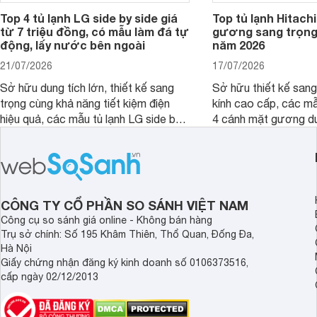
Top 4 tủ lạnh LG side by side giá
Top tủ lạnh Hitach
từ 7 triệu đồng, có mẫu làm đá tự
gương sang trọn
động, lấy nước bên ngoài
năm 2026
21/07/2026
17/07/2026
Sở hữu dung tích lớn, thiết kế sang
Sở hữu thiết kế sang
trọng cùng khả năng tiết kiệm điện
kính cao cấp, các mẫ
hiệu quả, các mẫu tủ lạnh LG side by
4 cánh mặt gương dư
side là lựa chọn phù hợp cho những
điểm nhờ dung tích l
gia đình cần không gian lưu trữ rộng
công nghệ bảo quản 
rãi. Dưới đây là một số model LG side
tốt nhu cầu lưu trữ 
by side có mức giá từ khoảng 7 triệu
đình.
đồng đáng chú ý trong năm 2026.
CÔNG TY CỔ PHẦN SO SÁNH VIỆT NAM
Công cụ so sánh giá online - Không bán hàng
Trụ sở chính: Số 195 Khâm Thiên, Thổ Quan, Đống Đa,
Hà Nội
Giấy chứng nhận đăng ký kinh doanh số 0106373516,
cấp ngày 02/12/2013