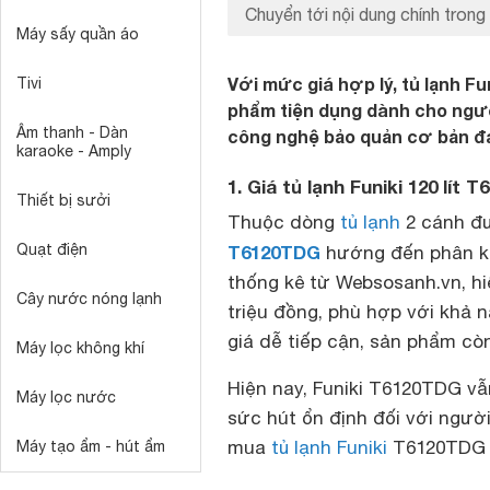
Chuyển tới nội dung chính trong 
Máy sấy quần áo
Với mức giá hợp lý, tủ lạnh Fu
Tivi
phẩm tiện dụng dành cho người
Âm thanh - Dàn
công nghệ bảo quản cơ bản đ
karaoke - Amply
1. Giá tủ lạnh Funiki 120 lít
Thiết bị sưởi
Thuộc dòng
tủ lạnh
2 cánh đư
Quạt điện
T6120TDG
hướng đến phân kh
thống kê từ Websosanh.vn, hiệ
Cây nước nóng lạnh
triệu đồng, phù hợp với khả 
giá dễ tiếp cận, sản phẩm cò
Máy lọc không khí
Hiện nay, Funiki T6120TDG vẫn
Máy lọc nước
sức hút ổn định đối với người
mua
tủ lạnh Funiki
T6120TDG 
Máy tạo ẩm - hút ẩm