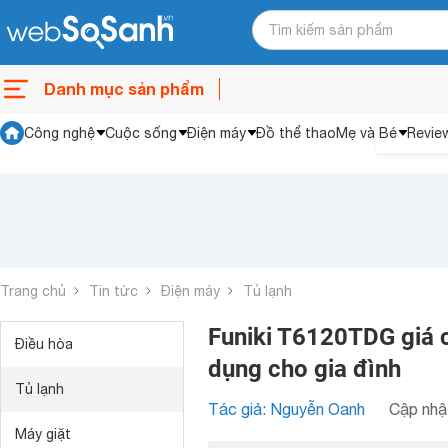
Danh mục sản phẩm
Công nghệ
Cuộc sống
Điện máy
Đồ thể thao
Mẹ và Bé
Revie
Trang chủ
Tin tức
Điện máy
Tủ lạnh
Funiki T6120TDG giá ch
Điều hòa
dụng cho gia đình
Tủ lạnh
Tác giả: Nguyễn Oanh
Cập nhật
Máy giặt