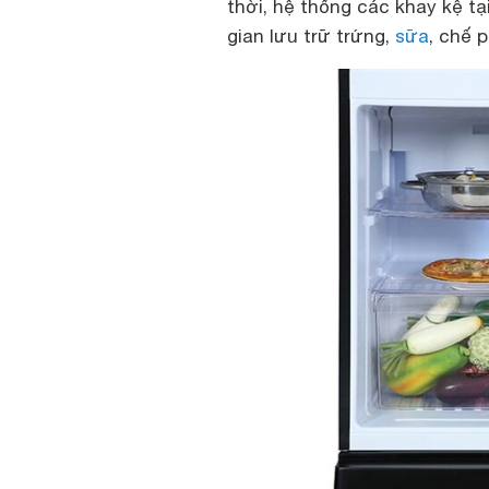
thời, hệ thống các khay kệ t
gian lưu trữ trứng,
sữa
, chế 