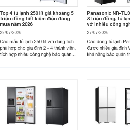
Top 4 tủ lạnh 250 lít giá khoảng 5
Panasonic NR-TL3
triệu đồng tiết kiệm điện đáng
8 triệu đồng, tủ lạn
mua năm 2026
với nhiều công ngh
29/07/2026
27/07/2026
Các mẫu tủ lạnh 250 lít với dung tích
Các dòng tủ lạnh Pan
phù hợp cho gia đình 2 - 4 thành viên,
được nhiều gia đình 
tích hợp nhiều công nghệ bảo quản
khả năng bảo quản t
thực phẩm hiện đại cùng khả năng tiết
vận hành bền bỉ cùng
kiệm điện hiệu quả đang là lựa chọn
hiện đại. Tuy nhiên,
được nhiều người dùng quan tâm.
cao hơn so với nhiề
phân khúc khiến khôn
phải cân nhắc. Trên t
nay, Panasonic