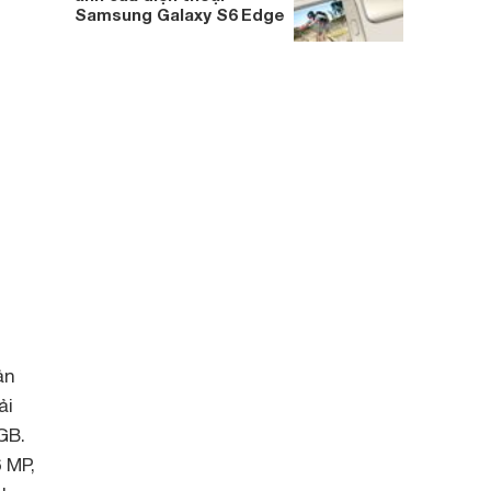
Samsung Galaxy S6 Edge
ản
ải
GB.
 MP,