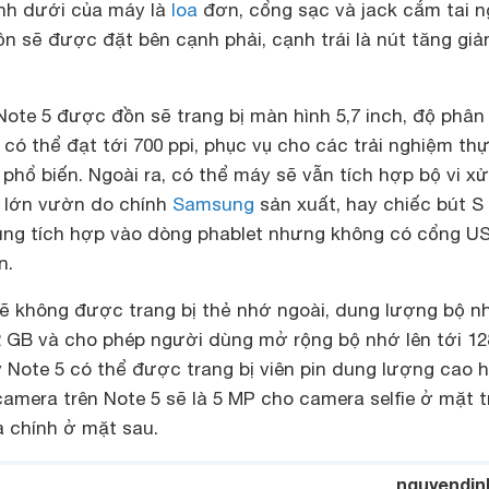
ạnh dưới của máy là
loa
đơn, cổng sạc và jack cắm tai 
ồn sẽ được đặt bên cạnh phải, cạnh trái là nút tăng gi
Note 5 được đồn sẽ trang bị màn hình 5,7 inch, độ phân 
có thể đạt tới 700 ppi, phục vụ cho các trải nghiệm th
phổ biến. Ngoài ra, có thể máy sẽ vẫn tích hợp bộ vi xử
 lớn vườn do chính
Samsung
sản xuất, hay chiếc bút S
g tích hợp vào dòng phablet nhưng không có cổng U
n.
sẽ không được trang bị thẻ nhớ ngoài, dung lượng bộ n
32 GB và cho phép người dùng mở rộng bộ nhớ lên tới 12
 Note 5 có thể được trang bị viên pin dung lượng cao 
camera trên Note 5 sẽ là 5 MP cho camera selfie ở mặt 
 chính ở mặt sau.
nguyendin