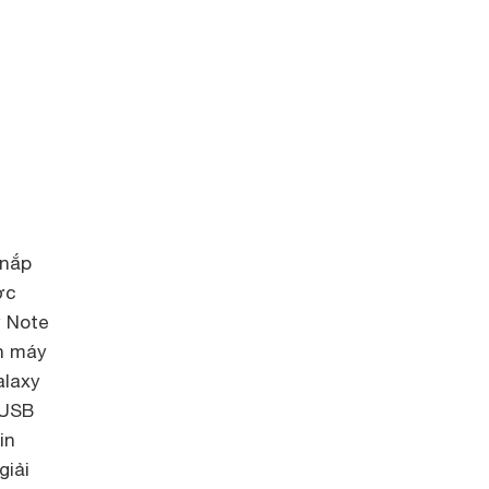
 nắp
ớc
y Note
h máy
alaxy
 USB
in
giải