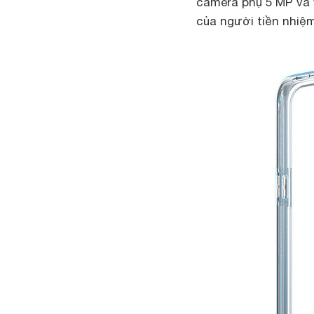
camera phụ 5 MP và 
của người tiền nhiệm