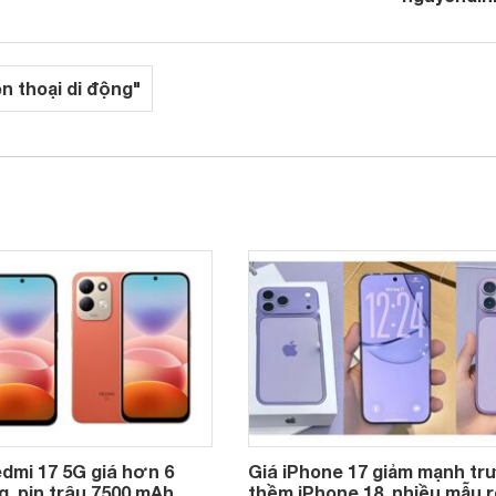
ện thoại di động"
dmi 17 5G giá hơn 6
Giá iPhone 17 giảm mạnh t
g, pin trâu 7500 mAh,
thềm iPhone 18, nhiều mẫu r