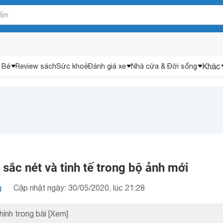
Khác
 Bé
Review sách
Sức khoẻ
Đánh giá xe
Nhà cửa & Đời sống
sắc nét và tinh tế trong bộ ảnh mới
g
Cập nhật ngày: 30/05/2020, lúc 21:28
hính trong bài
[Xem]