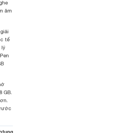
nghe
ảm âm
giải
ực tế
 lý
 Pen
SB
hớ
8 GB.
hơn.
trước
htung