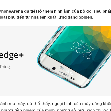
PhoneArena đã tiết lộ thêm hình ảnh của bộ đôi siêu ph
oạt phụ đến từ nhà sản xuất lừng dang Spigen.
ảnh mới này, có thể thấy, ngoại hình của máy cũng khô
i người tiền nhiệm của mình, nhưng sở hữu kích thước 