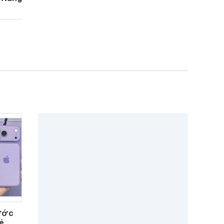
rước
ẻ