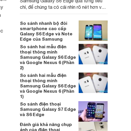
Samsung Galaxy S6 Edge qua từng tiêu
ay
chí, để chúng ta có cái nhìn rõ nét hơn về
hai mẫu smartphone này.
à
So sánh nhanh bộ đôi
smartphone cao cấp
ác
Galaxy S6 Edge và Note
Edge của Samsung
So sánh hai mẫu điện
thoại thông minh
Samsung Galaxy S6 Edge
và Google Nexus 6 (Phần
2)
So sánh hai mẫu điện
thoại thông minh
Samsung Galaxy S6 Edge
và Google Nexus 6 (Phần
1)
So sánh điện thoại
Samsung Galaxy S7 Edge
và S6 Edge
Đánh giá khả năng chụp
ảnh của điện thoại