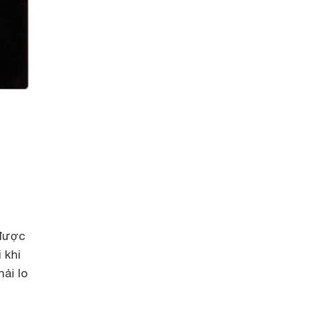
 được
 khi
ải lo