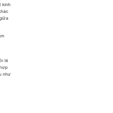
t kính
khác
 giữa
ẩm
i lẽ
 hợp
ếu như