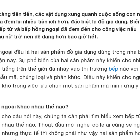
càng tiên tiến, các vật dụng xung quanh cuộc sống con 
à đem lại nhiều tiện ích hơn, đặc biệt là đồ gia dụng. Điể
bếp từ và bếp hồng ngoại đã đem đến cho công việc nấu
ụ nữ trở nên dễ dàng hơn bao giờ hết.
goại đều là hai sản phẩm đồ gia dụng dùng trong nhà 
ện nay. Sự phổ biến của hai sản phẩm này khiến cho nh
 tiếng trên thế giới đã nhảy vào thị trường
bếp
núc với
u mã, chủng loại và phân khúc. Điều này khiến cho ng
ặp khó trong việc lựa chọn một sản phẩm mà mình ưng ý
 ngoại khác nhau thế nào?
ời cho câu hỏi này, chúng ta cần phải tìm hiểu xem bếp t
nhau thế nào. Thoạt đầu mới nghe, có lẽ ai cũng sẽ ng
 nhưng thực tế thì không phải như vậy hai sản phẩm h