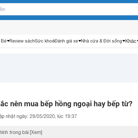
Khác
 Bé
Review sách
Sức khoẻ
Đánh giá xe
Nhà cửa & Đời sống
mắc nên mua bếp hồng ngoại hay bếp từ?
ập nhật ngày: 29/05/2020, lúc 19:37
hính trong bài
[Xem]