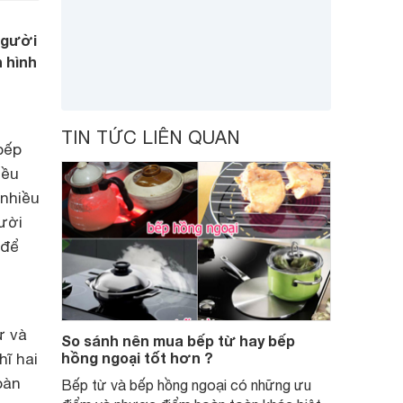
người
n hình
TIN TỨC LIÊN QUAN
bếp
iều
 nhiều
ười
 để
ừ và
So sánh nên mua bếp từ hay bếp
hồng ngoại tốt hơn ?
hĩ hai
oàn
Bếp từ và bếp hồng ngoại có những ưu