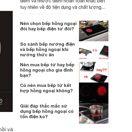
điểm và nhược điểm hoàn toàn khác biệt
tuy nhiên về độ tiện dụng và chất lượng
không hề thua kém nhau giữa các sản
phẩm ngang giá, vậy nên chọn bếp từ hay
Nên chọn bếp hồng ngoại
bếp hồng ngoại tốt hơn ?
đôi hay bếp điện từ đôi?
So sánh bếp nướng điện
và bếp hồng ngoại khi
nướng thức ăn
Nên mua bếp từ hay bếp
hồng ngoại cho gia đình
bạn?
Có nên mua bếp từ kết
hợp hồng ngoại không?
Giải đáp thắc mắc sử
dụng bếp hồng ngoại có
tốn điện ko?
nồi và