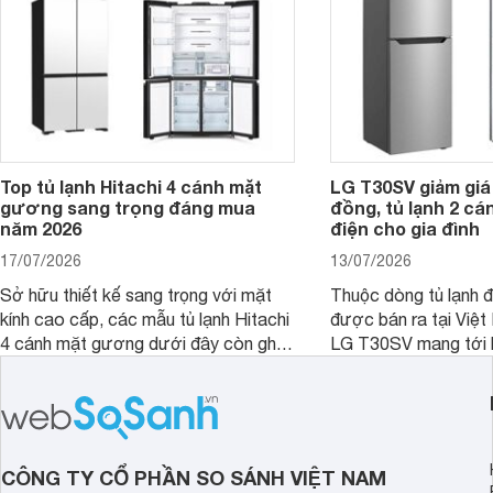
nay, Panasonic
Top tủ lạnh Hitachi 4 cánh mặt
LG T30SV giảm giá 
gương sang trọng đáng mua
đồng, tủ lạnh 2 cá
năm 2026
điện cho gia đình
17/07/2026
13/07/2026
Sở hữu thiết kế sang trọng với mặt
Thuộc dòng tủ lạnh 
kính cao cấp, các mẫu tủ lạnh Hitachi
được bán ra tại Việ
4 cánh mặt gương dưới đây còn ghi
LG T30SV mang tới 
điểm nhờ dung tích lớn cùng nhiều
lượng với những trang
công nghệ bảo quản hiện đại, đáp ứng
mức giá bán dễ tiếp 
tốt nhu cầu lưu trữ thực phẩm của gia
nhiều khách hàng Việ
đình.
CÔNG TY CỔ PHẦN SO SÁNH VIỆT NAM