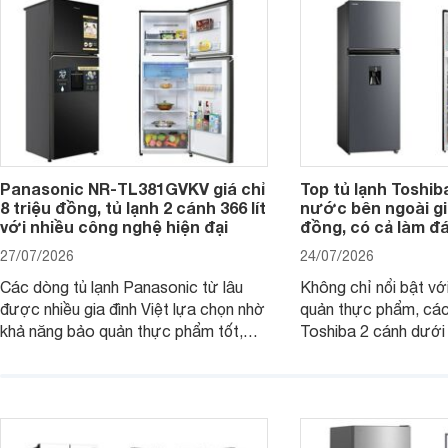
nhiều công nghệ.
Panasonic NR-TL381GVKV giá chỉ
Top tủ lạnh Toshib
8 triệu đồng, tủ lạnh 2 cánh 366 lít
nước bên ngoài giá
với nhiều công nghệ hiện đại
đồng, có cả làm đ
27/07/2026
24/07/2026
Các dòng tủ lạnh Panasonic từ lâu
Không chỉ nổi bật vớ
được nhiều gia đình Việt lựa chọn nhờ
quản thực phẩm, các
khả năng bảo quản thực phẩm tốt,
Toshiba 2 cánh dướ
vận hành bền bỉ cùng nhiều công nghệ
trang bị vòi lấy nước
hiện đại. Tuy nhiên, mức giá thường
lợi, mang đến trải ng
cao hơn so với nhiều sản phẩm cùng
nghi hơn cho gia đình 
phân khúc khiến không ít người dùng
phải cân nhắc. Trên thị trường hiện