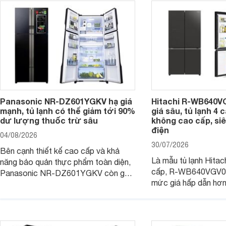
Panasonic NR-DZ601YGKV hạ giá
Hitachi R-WB640V
mạnh, tủ lạnh có thể giảm tới 90%
giá sâu, tủ lạnh 4
dư lượng thuốc trừ sâu
không cao cấp, siê
điện
04/08/2026
30/07/2026
Bên cạnh thiết kế cao cấp và khả
Là mẫu tủ lạnh Hitac
năng bảo quản thực phẩm toàn diện,
cấp, R-WB640VGV0 
Panasonic NR-DZ601YGKV còn gây
mức giá hấp dẫn hơ
chú ý với công nghệ Nanoe™ X độc
trình giảm giá, trở t
quyền, được hãng công bố có khả
đáng cân nhắc cho cá
năng giảm tới 90% dư lượng thuốc
đang tìm kiếm sản ph
trừ sâu còn tồn đọng trên thực phẩm.