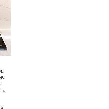
ng
iêu
u
nh,
hỏ