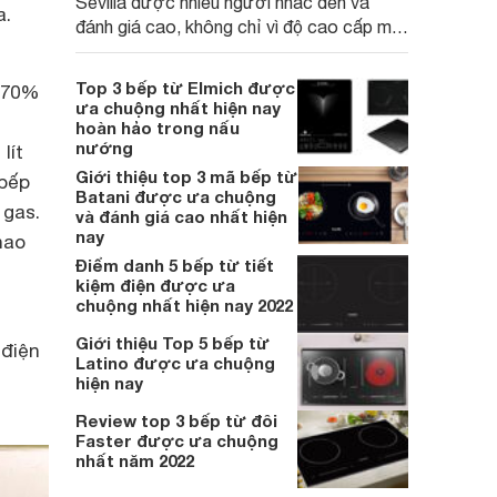
Sevilla được nhiều người nhắc đến và
a.
đánh giá cao, không chỉ vì độ cao cấp mà
còn bởi chất lượng và hiệu suất sử dụng
ưu việt. Cùng Websosanh.vn khám phá
Top 3 bếp từ Elmich được
g 70%
những mẫu bếp từ Sevilla đang được ưa
ưa chuộng nhất hiện nay
chuộng nhất hiện nay.
hoàn hảo trong nấu
nướng
lít
Giới thiệu top 3 mã bếp từ
 bếp
Batani được ưa chuộng
 gas.
và đánh giá cao nhất hiện
nay
hao
Điểm danh 5 bếp từ tiết
kiệm điện được ưa
chuộng nhất hiện nay 2022
Giới thiệu Top 5 bếp từ
 điện
Latino được ưa chuộng
hiện nay
Review top 3 bếp từ đôi
Faster được ưa chuộng
nhất năm 2022