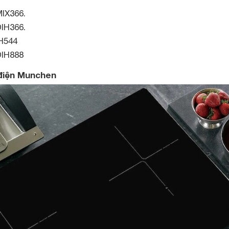
IX366.
IH366.
H544
DIH888
 điện Munchen