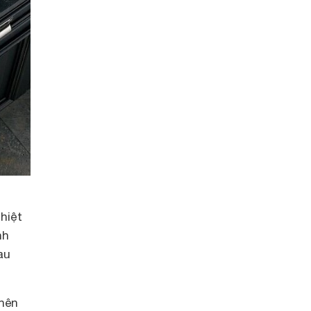
hiệt
nh
au
 nên