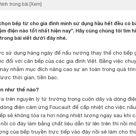
hính trong bài
[Xem]
 chọn bếp từ cho gia đình mình sử dụng hầu hết đều có b
ệm điện nào tốt nhất hiện nay”. Hãy cùng chúng tôi tìm h
trong bài viết dưới đây nhé.
c sử dụng hàng ngày để nấu nướng thay thế cho bếp 
c đối với căn bếp của các gia đình Việt. Bằng việc chu
này nhằm mục đích nâng cao sự an toàn trong quá trì
ược thời gian, tiền bạc.
ện như thế nào?
a trên nguyên lý từ trường trong cuộn dây và dòng điệ
òng điện cảm ứng Foucault để cấp nhiệt cho việc nấu
ếp sẽ không tỏa ra hơi nóng nhiệt lượng ngay sau khi 
 nồi có đáy làm bằng chất liệu dẫn từ lên trên thì nồi m
ượng của bếp truyền trực tiếp vào đáy nồi sẽ làm cho t