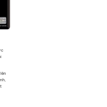
ợc
i
 lên
nh,
t