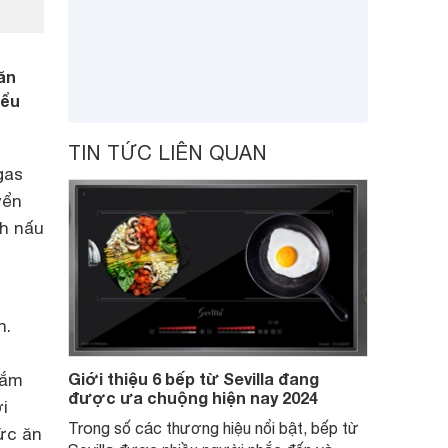
ăn
iểu
TIN TỨC LIÊN QUAN
gas
yển
nh nấu
n.
Giới thiệu 6 bếp từ Sevilla đang
cắm
được ưa chuộng hiện nay 2024
ới
Trong số các thương hiệu nổi bật, bếp từ
hức ăn