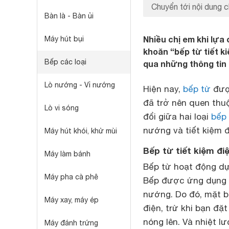
Chuyển tới nội dung c
Bàn là - Bàn ủi
Nhiều chị em khi lựa
Máy hút bụi
khoăn “bếp từ tiết ki
Bếp các loại
qua những thông tin 
Lò nướng - Vỉ nướng
Hiện nay,
bếp từ
đượ
đã trở nên quen thuộ
Lò vi sóng
đổi giữa hai loại
bếp
nướng và tiết kiệm đ
Máy hút khói, khử mùi
Bếp từ tiết kiệm đi
Máy làm bánh
Bếp từ hoạt động dự
Máy pha cà phê
Bếp được ứng dụng d
nướng. Do đó, mặt b
Máy xay, máy ép
điện, trừ khi bạn đặt
nóng lên. Và nhiệt l
Máy đánh trứng