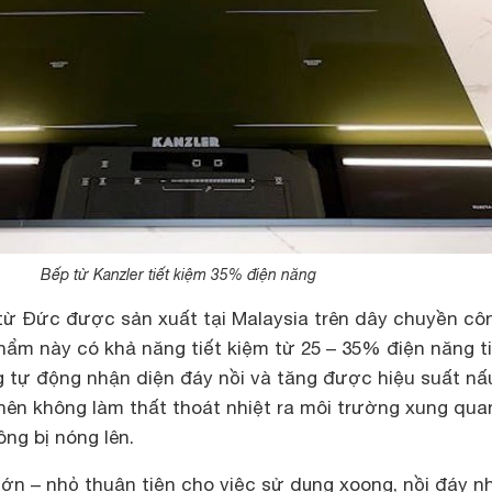
Bếp từ Kanzler tiết kiệm 35% điện năng
 từ Đức được sản xuất tại Malaysia trên dây chuyền cô
hẩm này có khả năng tiết kiệm từ 25 – 35% điện năng t
ng tự động nhận diện đáy nồi và tăng được hiệu suất nấ
ên không làm thất thoát nhiệt ra môi trường xung qua
ng bị nóng lên.
lớn – nhỏ thuận tiện cho việc sử dụng xoong, nồi đáy n