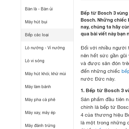
Bàn là - Bàn ủi
Bếp từ Bosch 3 vùng
Bosch. Những chiếc b
Máy hút bụi
nay, chúng ta hãy cù
qua bài viết này bạn 
Bếp các loại
Đối với nhiều người 
Lò nướng - Vỉ nướng
nên hết sức gần gũi 
Lò vi sóng
và được săn đón trên
đến những chiếc
bế
Máy hút khói, khử mùi
nước Đức này.
Máy làm bánh
1. Bếp từ Bosch 3 
Sản phẩm đầu tiên n
Máy pha cà phê
chính là bếp từ Bos
Máy xay, máy ép
4 của thương hiệu B
là một trong những 
Máy đánh trứng