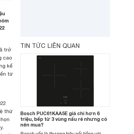
ệu
 hôm
22
TIN TỨC LIÊN QUAN
ã trở
g cao
ông kể
ến từ
022
hệ thứ
Bosch PUC61KAA5E giá chỉ hơn 6
triệu, bếp từ 3 vùng nấu rẻ nhưng có
chọn
nên mua?
y.
Bosch vốn là thương hiệu nổi tiếng với