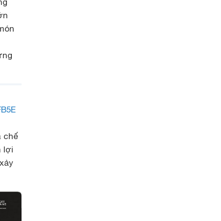
ng
ớn
 món
ững
FB5E
c
à chế
 lợi
 xảy