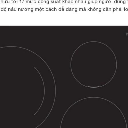
hữu tới 17 mức công suất khác nhau giúp người dùng 
t độ nấu nướng một cách dễ dàng mà không cần phải lo