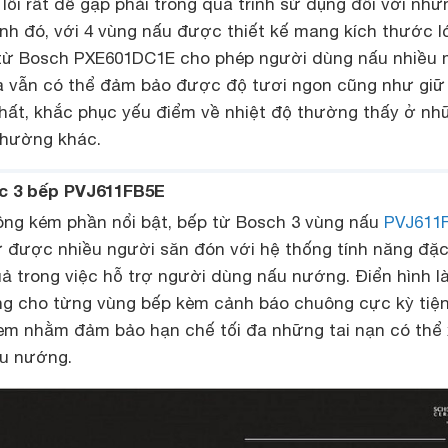
 lỗi rất dễ gặp phải trong quá trình sử dụng đối với nhữ
ạnh đó, với 4 vùng nấu được thiết kế mang kích thước l
 từ Bosch PXE601DC1E cho phép người dùng nấu nhiều
à vẫn có thể đảm bảo được độ tươi ngon cũng như giữ
hất, khắc phục yếu điểm về nhiệt độ thường thấy ở nh
thường khác.
c 3 bếp PVJ611FB5E
ng kém phần nổi bật, bếp từ Bosch 3 vùng nấu
PVJ611
từ được nhiều người săn đón với hệ thống tính năng đặ
ả trong việc hỗ trợ người dùng nấu nướng. Điển hình l
g cho từng vùng bếp kèm cảnh báo chuông cực kỳ tiện
 em nhằm đảm bảo hạn chế tối đa những tai nạn có thể
ấu nướng.