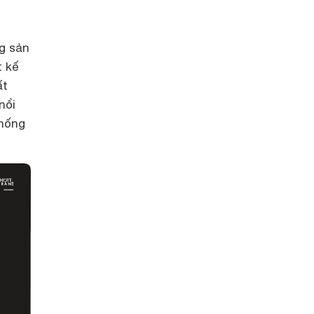
g sản
t kế
ất
nổi
chống