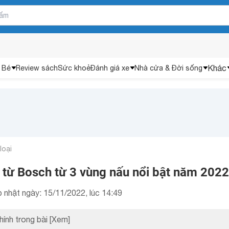
Khác
 Bé
Review sách
Sức khoẻ
Đánh giá xe
Nhà cửa & Đời sống
loại
p từ Bosch từ 3 vùng nấu nổi bật năm 2022
 nhật ngày: 15/11/2022, lúc 14:49
hính trong bài
[Xem]