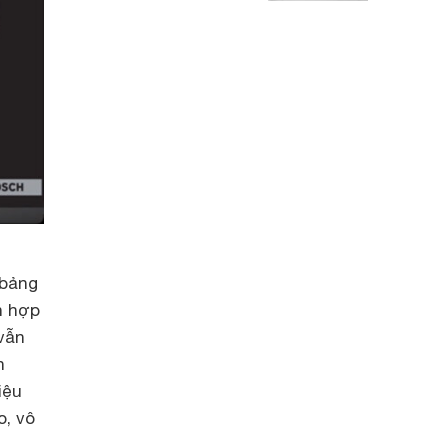
 bảng
h hợp
vẫn
n
iệu
o, vô