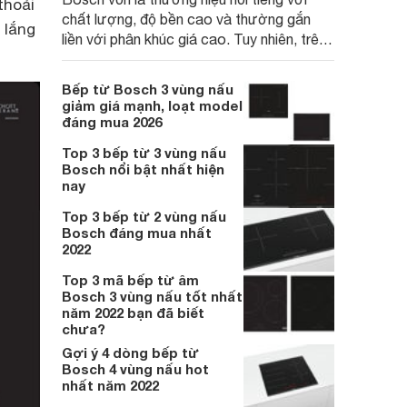
thoải
chất lượng, độ bền cao và thường gắn
 lắng
liền với phân khúc giá cao. Tuy nhiên, trên
thị trường hiện nay, mẫu bếp từ Bosch 3
vùng nấu PUC61KAA5E lại đang được
Bếp từ Bosch 3 vùng nấu
nhiều đơn vị phân phối với mức giá khá dễ
giảm giá mạnh, loạt model
tiếp cận, thu hút sự quan tâm của nhiều
đáng mua 2026
người tiêu dùng.
Top 3 bếp từ 3 vùng nấu
Bosch nổi bật nhất hiện
nay
Top 3 bếp từ 2 vùng nấu
Bosch đáng mua nhất
2022
Top 3 mã bếp từ âm
Bosch 3 vùng nấu tốt nhất
năm 2022 bạn đã biết
chưa?
Gợi ý 4 dòng bếp từ
Bosch 4 vùng nấu hot
nhất năm 2022