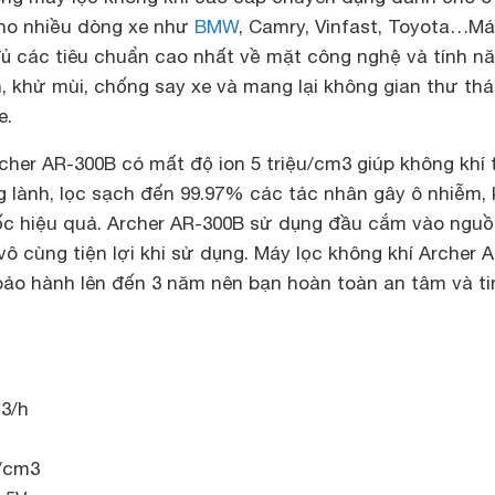
ho nhiều dòng xe như
BMW
, Camry, Vinfast, Toyota…M
 các tiêu chuẩn cao nhất về mặt công nghệ và tính n
n, khử mùi, chống say xe và mang lại không gian thư thá
e.
cher AR-300B có mất độ ion 5 triệu/cm3 giúp không khí 
g lành, lọc sạch đến 99.97% các tác nhân gây ô nhiễm,
c hiệu quả. Archer AR-300B sử dụng đầu cắm vào ngu
 vô cùng tiện lợi khi sử dụng. Máy lọc không khí Archer 
ảo hành lên đến 3 năm nên bạn hoàn toàn an tâm và ti
m3/h
u/cm3