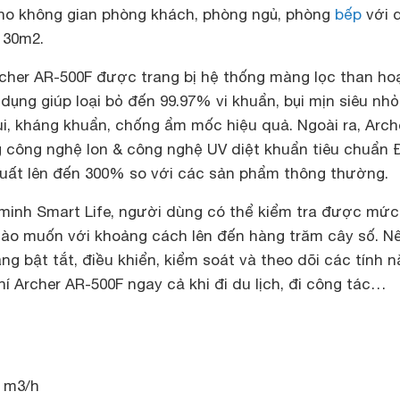
ho không gian phòng khách, phòng ngủ, phòng
bếp
với 
n 30m2.
rcher AR-500F được trang bị hệ thống màng lọc than ho
dụng giúp loại bỏ đến 99.97% vi khuẩn, bụi mịn siêu nhỏ
i, kháng khuẩn, chống ẩm mốc hiệu quả. Ngoài ra, Arch
 công nghệ Ion & công nghệ UV diệt khuẩn tiêu chuẩn 
suất lên đến 300% so với các sản phẩm thông thường.
minh Smart Life, người dùng có thể kiểm tra được mức
nào muốn với khoảng cách lên đến hàng trăm cây số. N
g bật tắt, điều khiển, kiểm soát và theo dõi các tính 
í Archer AR-500F ngay cả khi đi du lịch, đi công tác…
0 m3/h