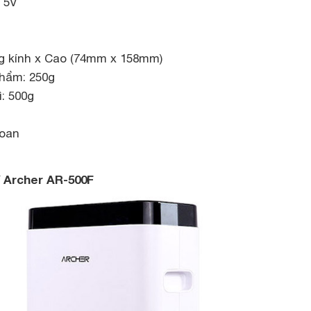
C 5V
g kính x Cao (74mm x 158mm)
phẩm: 250g
ì: 500g
c
Loan
í Archer AR-500F