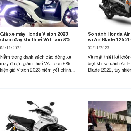
Giá xe máy Honda Vision 2023
So sánh Honda Air
chạm đáy khi thuế VAT còn 8%
và Air Blade 125 2
08/11/2023
02/11/2023
Nằm trong danh sách các dòng xe
Về mặt thiết kế khôn
máy được giảm thuế VAT còn 8%,
biệt khi so sánh Air 
hiện giá Vision 2023 niêm yết chính
Blade 2022, tuy nhiê
hãng và tại đại lý đều có mức giảm
sự thay đổi lớn. Bài 
sâu so với cách đây 1 năm.
giúp bạn hiểu hơn nh
trên Honda Air Blade
phiên bản tiền nhiệm.