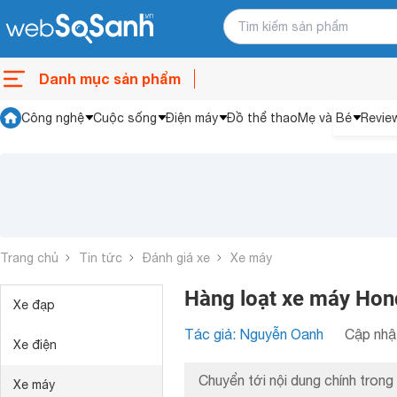
Danh mục sản phẩm
Công nghệ
Cuộc sống
Điện máy
Đồ thể thao
Mẹ và Bé
Revie
Trang chủ
Tin tức
Đánh giá xe
Xe máy
Hàng loạt xe máy Hond
Xe đạp
Tác giả: Nguyễn Oanh
Cập nhật
Xe điện
Chuyển tới nội dung chính trong 
Xe máy