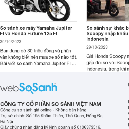
So sánh xe máy Yamaha Jupiter
So sánh sự khác b
FI và Honda Future 125 FI
Scoopy nhập khẩu 
Indonesia
30/10/2023
29/10/2023
Bạn đang có 30 triệu đồng và phân
Giá Honda Scoopy n
vân không biết nên mua xe số nào tốt.
gấp đôi so với Scoo
Bài viết so sánh Yamaha Jupiter FI và
Indonesia, trong khi 
Honda Future 125 FI dưới đây sẽ
hệt nhau. Vậy điều gì
giúp bạn có được quyết định chính
chênh lệch giá lớn tới
xác nhất.
sánh Honda Scoopy 
Indonesia dưới đây s
hơn.
CÔNG TY CỔ PHẦN SO SÁNH VIỆT NAM
Công cụ so sánh giá online - Không bán hàng
Trụ sở chính: Số 195 Khâm Thiên, Thổ Quan, Đống Đa,
Hà Nội
Giấy chứng nhận đăng ký kinh doanh số 0106373516,