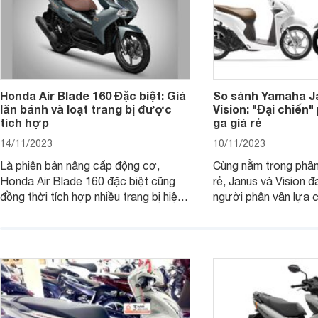
Honda Air Blade 160 Đặc biệt: Giá
So sánh Yamaha J
lăn bánh và loạt trang bị được
Vision: "Đại chiến
tích hợp
ga giá rẻ
14/11/2023
10/11/2023
Là phiên bản nâng cấp động cơ,
Cùng nằm trong phân
Honda Air Blade 160 đặc biệt cũng
rẻ, Janus và Vision đ
đồng thời tích hợp nhiều trang bị hiện
người phân vân lựa c
đại, trong đó có cả ABS cao cấp. Bài
sánh Yamaha Janus 
viết dưới đây sẽ giúp bạn hiểu hơn về
dưới đây sẽ giúp bạn
chiếc xe tay ga này.
ích để lựa chọn chính