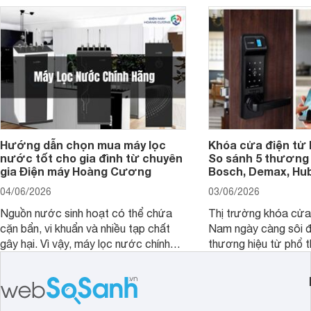
Hướng dẫn chọn mua máy lọc
Khóa cửa điện tử 
nước tốt cho gia đình từ chuyên
So sánh 5 thương 
gia Điện máy Hoàng Cương
Bosch, Demax, Hub
04/06/2026
03/06/2026
Nguồn nước sinh hoạt có thể chứa
Thị trường khóa cửa 
cặn bẩn, vi khuẩn và nhiều tạp chất
Nam ngày càng sôi đ
gây hại. Vì vậy, máy lọc nước chính
thương hiệu từ phổ 
hãng là giải pháp hiệu quả giúp bảo vệ
cấp. Nếu bạn đang b
sức khỏe và đảm bảo nguồn nước
cửa điện tử hãng nào 
sạch cho cả gia đình.
sẽ so sánh 5 thương
tâm nhiều hiện nay: 