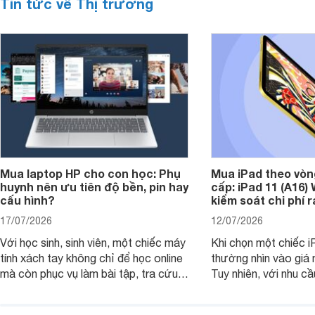
Tin tức về Thị trường
Mua laptop HP cho con học: Phụ
Mua iPad theo vòn
huynh nên ưu tiên độ bền, pin hay
cấp: iPad 11 (A16)
cấu hình?
kiểm soát chi phí 
17/07/2026
12/07/2026
Với học sinh, sinh viên, một chiếc máy
Khi chọn một chiếc i
tính xách tay không chỉ để học online
thường nhìn vào giá 
mà còn phục vụ làm bài tập, tra cứu,
Tuy nhiên, với nhu cầ
thuyết trình và giải trí nhẹ. Khi chọn
việc nhẹ và giải trí t
laptop HP cho con, phụ huynh nên
quan trọng hơn là tổn