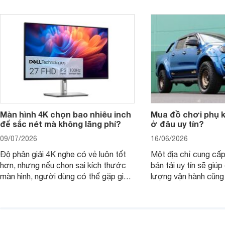
nhìn theo nhu cầu sử dụng nhiều năm
mua bản nào, có cần
thay vì chỉ so sánh cấu hình trên giấy.
không, dùng được ba
nên nâng cấp.
Màn hình 4K chọn bao nhiêu inch
Mua đồ chơi phụ ki
để sắc nét mà không lãng phí?
ở đâu uy tín?
09/07/2026
16/06/2026
Độ phân giải 4K nghe có vẻ luôn tốt
Một địa chỉ cung cấp
hơn, nhưng nếu chọn sai kích thước
bán tải uy tín sẽ giú
màn hình, người dùng có thể gặp giao
lượng vận hành cũng
diện quá nhỏ, phải phóng to nhiều
của chủ xe khi lên đ
hoặc không tận dụng hết không gian
hai" của mình.
hiển thị. Vậy màn hình 4K nên chọn
bao nhiêu inch là hợp lý?