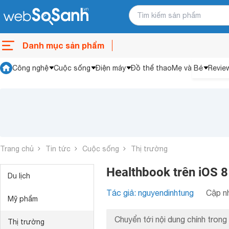
Danh mục sản phẩm
Công nghệ
Cuộc sống
Điện máy
Đồ thể thao
Mẹ và Bé
Revie
Trang chủ
Tin tức
Cuộc sống
Thị trường
Healthbook trên iOS 8
Du lịch
Tác giả: nguyendinhtung
Cập nh
Mỹ phẩm
Chuyển tới nội dung chính trong 
Thị trường