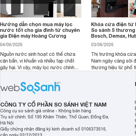
Hướng dẫn chọn mua máy lọc
Khóa cửa điện tử 
nước tốt cho gia đình từ chuyên
So sánh 5 thương 
gia Điện máy Hoàng Cương
Bosch, Demax, Hub
04/06/2026
03/06/2026
Nguồn nước sinh hoạt có thể chứa
Thị trường khóa cửa 
cặn bẩn, vi khuẩn và nhiều tạp chất
Nam ngày càng sôi đ
gây hại. Vì vậy, máy lọc nước chính
thương hiệu từ phổ 
hãng là giải pháp hiệu quả giúp bảo vệ
cấp. Nếu bạn đang b
sức khỏe và đảm bảo nguồn nước
cửa điện tử hãng nào 
sạch cho cả gia đình.
sẽ so sánh 5 thương
tâm nhiều hiện nay: 
Demax, Hubert và Gi
CÔNG TY CỔ PHẦN SO SÁNH VIỆT NAM
Công cụ so sánh giá online - Không bán hàng
Trụ sở chính: Số 195 Khâm Thiên, Thổ Quan, Đống Đa,
Hà Nội
Giấy chứng nhận đăng ký kinh doanh số 0106373516,
cấp ngày 02/12/2013