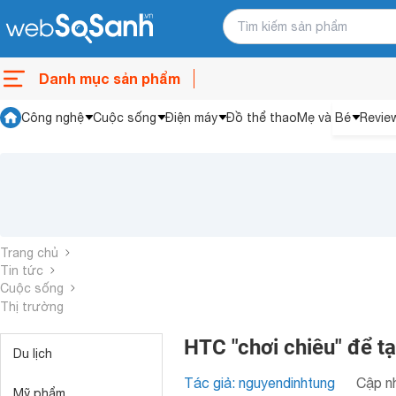
Danh mục sản phẩm
Công nghệ
Cuộc sống
Điện máy
Đồ thể thao
Mẹ và Bé
Revie
Trang chủ
Tin tức
Cuộc sống
Thị trường
HTC "chơi chiêu" để t
Du lịch
Tác giả: nguyendinhtung
Cập nh
Mỹ phẩm