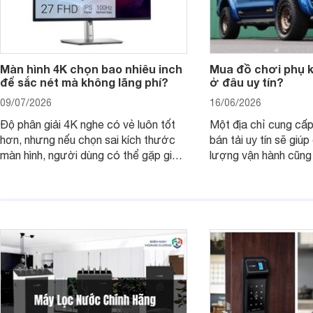
Màn hình 4K chọn bao nhiêu inch
Mua đồ chơi phụ ki
để sắc nét mà không lãng phí?
ở đâu uy tín?
09/07/2026
16/06/2026
Độ phân giải 4K nghe có vẻ luôn tốt
Một địa chỉ cung cấp
hơn, nhưng nếu chọn sai kích thước
bán tải uy tín sẽ giú
màn hình, người dùng có thể gặp giao
lượng vận hành cũng
diện quá nhỏ, phải phóng to nhiều
của chủ xe khi lên đ
hoặc không tận dụng hết không gian
hai" của mình.
hiển thị. Vậy màn hình 4K nên chọn
bao nhiêu inch là hợp lý?