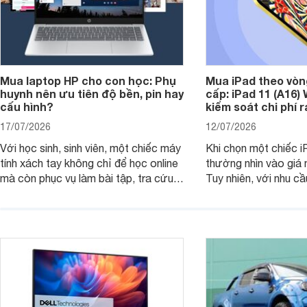
Mua laptop HP cho con học: Phụ
Mua iPad theo vòn
huynh nên ưu tiên độ bền, pin hay
cấp: iPad 11 (A16)
cấu hình?
kiểm soát chi phí 
17/07/2026
12/07/2026
Với học sinh, sinh viên, một chiếc máy
Khi chọn một chiếc i
tính xách tay không chỉ để học online
thường nhìn vào giá 
mà còn phục vụ làm bài tập, tra cứu,
Tuy nhiên, với nhu cầ
thuyết trình và giải trí nhẹ. Khi chọn
việc nhẹ và giải trí t
laptop HP cho con, phụ huynh nên
quan trọng hơn là tổn
nhìn theo nhu cầu sử dụng nhiều năm
mua bản nào, có cần
thay vì chỉ so sánh cấu hình trên giấy.
không, dùng được ba
nên nâng cấp.