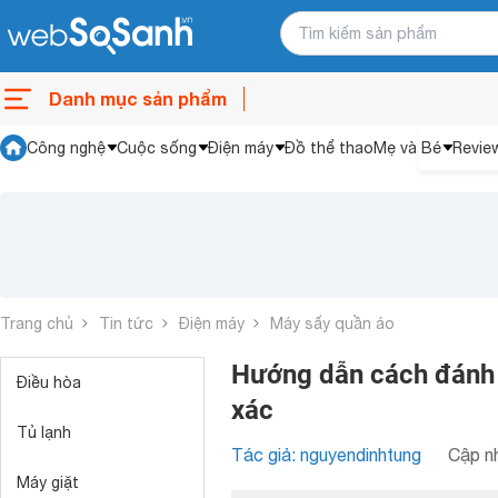
Danh mục sản phẩm
Công nghệ
Cuộc sống
Điện máy
Đồ thể thao
Mẹ và Bé
Revie
Trang chủ
Tin tức
Điện máy
Máy sấy quần áo
Hướng dẫn cách đánh 
Điều hòa
xác
Tủ lạnh
Tác giả: nguyendinhtung
Cập nh
Máy giặt