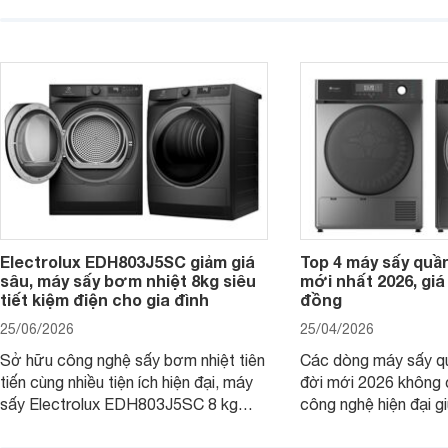
trong những lựa chọn rất đáng cân
bán hàng, hiện chỉ từ
nhắc trên thị trường hiện nay.
khách hàng đã có th
mẫu máy sấy quần áo
rẻ cho nhu cầu sử dụn
Electrolux EDH803J5SC giảm giá
Top 4 máy sấy quầ
sâu, máy sấy bơm nhiệt 8kg siêu
mới nhất 2026, giá 
tiết kiệm điện cho gia đình
đồng
25/06/2026
25/04/2026
Sở hữu công nghệ sấy bơm nhiệt tiên
Các dòng máy sấy q
tiến cùng nhiều tiện ích hiện đại, máy
đời mới 2026 không 
sấy Electrolux EDH803J5SC 8 kg
công nghệ hiện đại g
mang đến khả năng sấy khô quần áo
áo, hạn chế nhăn vải
hiệu quả, tiết kiệm điện năng và hiện
thành rất hợp lý, phù