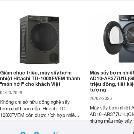
đang được giảm giá sâu tại nhiều đại
thông.
lý.
Giảm chục triệu, máy sấy bơm
Máy sấy bơm nhiệt
nhiệt Hitachi TD-100XFVEM thành
AD10-AR377U1L(GN
"món hời" cho khách Việt
triệu đồng, tiết ki
tượng
04/03/2026
26/02/2026
Không chỉ sở hữu công nghệ sấy
Máy sấy bơm nhiệt A
bơm nhiệt cao cấp, Hitachi TD-
AD10-AR377U1L(GN) 
100XFVEM còn được tích hợp nhiều
những mẫu máy sấy 
tiện ích thông minh, tiết kiệm điện hiệu
hãng tại thị trường 
quả và hiện đang được nhiều đại lý
phẩm phù hợp với các