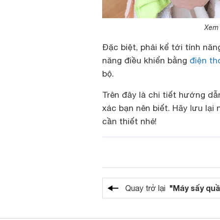
Xem 
Đặc biệt, phải kể tới tính nă
năng điều khiển bằng
điện th
bộ.
Trên đây là chi tiết hướng d
xác bạn nên biết. Hãy lưu lạ
cần thiết nhé!
"Máy sấy quầ
Quay trở lại