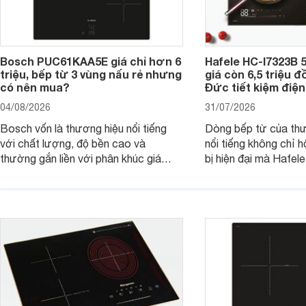
Bosch PUC61KAA5E giá chỉ hơn 6
Hafele HC-I7323B 5
triệu, bếp từ 3 vùng nấu rẻ nhưng
giá còn 6,5 triệu 
có nên mua?
Đức tiết kiệm điện
04/08/2026
31/07/2026
Bosch vốn là thương hiệu nổi tiếng
Dòng bếp từ của th
với chất lượng, độ bền cao và
nổi tiếng không chỉ hộ
thường gắn liền với phân khúc giá
bị hiện đại mà Hafe
cao. Tuy nhiên, trên thị trường hiện
536.61.886 còn đan
nay, mẫu bếp từ Bosch 3 vùng nấu
hàng, siêu thị điện m
PUC61KAA5E lại đang được nhiều
đưa tới lựa chọn ch
đơn vị phân phối với mức giá khá dễ
gia đình.
tiếp cận, thu hút sự quan tâm của
nhiều người tiêu dùng.