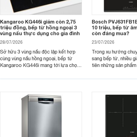
Kangaroo KG446i giảm còn 2,75
Bosch PVJ631FB1E
triệu đồng, bếp từ hồng ngoại 3
10 triệu, bếp từ â
vùng nấu thực dụng cho gia đình
còn đáng mua?
28/07/2026
23/07/2026
Sở hữu 3 vùng nấu độc lập kết hợp
Trong xu hướng chuy
cùng vùng nấu hồng ngoại, bếp từ
sang bếp từ, nhiều gi
Kangaroo KG446i mang tới lựa chọn
tiên những sản phẩm 
đáng cân nhắc cho nhu cầu nấu
nướng cao, độ bền t
nướng tại gia đình. Hiện sản phẩm
thương hiệu uy tín. 
cũng đang được giảm giá khá sâu tại
PVJ631FB1E là một 
nhiều cửa hàng, đại lý.
mẫu bếp đáp ứng tốt 