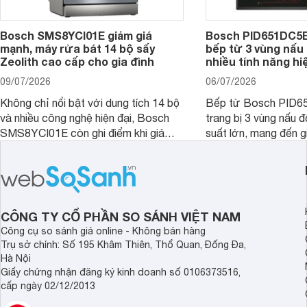
Bosch SMS8YCI01E giảm giá
Bosch PID651DC5E 
mạnh, máy rửa bát 14 bộ sấy
bếp từ 3 vùng nấu 
Zeolith cao cấp cho gia đình
nhiều tính năng hi
09/07/2026
06/07/2026
Không chỉ nổi bật với dung tích 14 bộ
Bếp từ Bosch PID
và nhiều công nghệ hiện đại, Bosch
trang bị 3 vùng nấu 
SMS8YCI01E còn ghi điểm khi giá
suất lớn, mang đến g
bán thực tế đã giảm đáng kể so với
nướng linh hoạt và h
thời điểm mới mở bán, mang lại tỷ lệ
gia đình.
giá trị/chi phí hấp dẫn hơn cho người
dùng đang tìm kiếm một mẫu máy rửa
bát cao cấp.
CÔNG TY CỔ PHẦN SO SÁNH VIỆT NAM
Công cụ so sánh giá online - Không bán hàng
Trụ sở chính: Số 195 Khâm Thiên, Thổ Quan, Đống Đa,
Hà Nội
Giấy chứng nhận đăng ký kinh doanh số 0106373516,
cấp ngày 02/12/2013