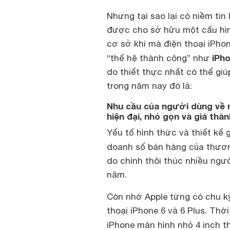
Nhưng tại sao lại có niềm tin
được cho sở hữu một cấu hìn
cơ sở khi mà điện thoại iPhon
iPh
“thế hệ thành công” như
do thiết thực nhất có thể giú
trong năm nay đó là:
Nhu cầu của người dùng về m
hiện đại, nhỏ gọn và giá thà
Yếu tố hình thức và thiết kế 
doanh số bán hàng của thươn
do chính thôi thúc nhiều ngườ
năm.
Còn nhớ Apple từng có chu kỳ
thoại iPhone 6 và 6 Plus. Th
iPhone màn hình nhỏ 4 inch t