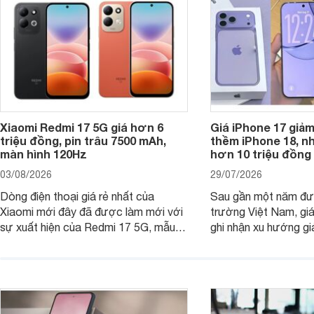
Xiaomi Redmi 17 5G giá hơn 6
Giá iPhone 17 giả
triệu đồng, pin trâu 7500 mAh,
thềm iPhone 18, n
màn hình 120Hz
hơn 10 triệu đồng
03/08/2026
29/07/2026
Dòng điện thoại giá rẻ nhất của
Sau gần một năm đượ
Xiaomi mới đây đã được làm mới với
trường Việt Nam, gi
sự xuất hiện của Redmi 17 5G, mẫu
ghi nhận xu hướng gi
máy đang nhận được sự quan tâm
cửa hàng phân phối c
của nhiều khách hàng.
nhiên, mức độ giảm 
máy có sự khác biệt 