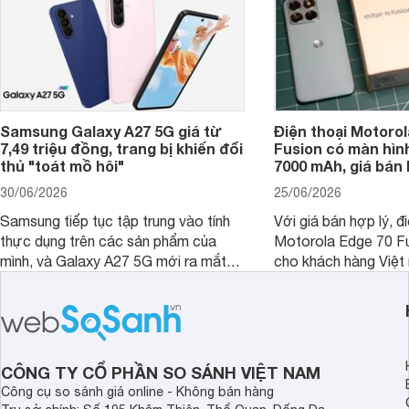
Samsung Galaxy A27 5G giá từ
Điện thoại Motorol
7,49 triệu đồng, trang bị khiến đối
Fusion có màn hình
thủ "toát mồ hôi"
7000 mAh, giá bán 
30/06/2026
25/06/2026
Samsung tiếp tục tập trung vào tính
Với giá bán hợp lý, đ
thực dụng trên các sản phẩm của
Motorola Edge 70 Fu
mình, và Galaxy A27 5G mới ra mắt
cho khách hàng Việt
thể hiện rõ định hướng này khi mang
smartphone chất lượ
tới cho người dùng một thiết bị chất
trang bị hiện đại hàn
lượng với nhiều trang bị ấn tượng và
khúc.
độ bền bỉ cho nhu cầu sử dụng lâu
dài.
CÔNG TY CỔ PHẦN SO SÁNH VIỆT NAM
Công cụ so sánh giá online - Không bán hàng