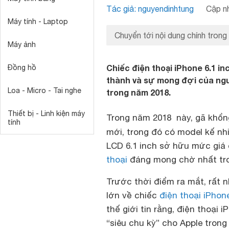
Tác giả: nguyendinhtung
Cập nh
Máy tính - Laptop
Chuyển tới nội dung chính trong
Máy ảnh
Chiếc điện thoại iPhone 6.1 in
Đồng hồ
thành và sự mong đợi của ngườ
Loa - Micro - Tai nghe
trong năm 2018.
Thiết bị - Linh kiện máy
Trong năm 2018 này, gã khổng
tính
mới, trong đó có model kế n
LCD 6.1 inch sở hữu mức giá 
thoại
đáng mong chờ nhất tro
Trước thời điểm ra mắt, rất n
lớn về chiếc
điện thoại iPhon
thế giới tin rằng, điện thoại 
“siêu chu kỳ” cho Apple trong