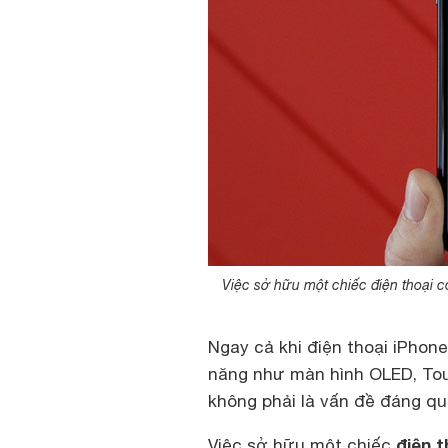
Việc sở hữu một chiếc điện thoại có
Ngay cả khi điện thoại iPhone
năng như màn hình OLED, Touc
không phải là vấn đề đáng qu
điện t
Việc sở hữu một chiếc