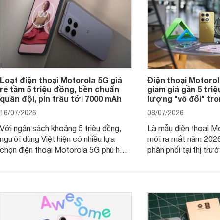
Loạt điện thoại Motorola 5G giá
Điện thoại Motoro
rẻ tầm 5 triệu đồng, bền chuẩn
giảm giá gần 5 tri
quân đội, pin trâu tới 7000 mAh
lượng "vô đối" tr
16/07/2026
08/07/2026
Với ngân sách khoảng 5 triệu đồng,
Là mẫu điện thoại Mo
người dùng Việt hiện có nhiều lựa
mới ra mắt năm 202
chọn điện thoại Motorola 5G phù hợp
phân phối tại thị trư
với các nhu cầu sử dụng phổ biến, từ
Motorola Signature
giải trí, chụp ảnh đến làm việc hằng
khúc cao cấp. Hiện 
ngày.
được nhiều đại lý á
trình giảm giá hấp d
thêm một lựa chọn c
người dùng Việt.