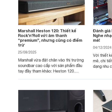
Marshall Heston 120: Thiết kế
Đánh giá 
Rock’n’Roll với âm thanh
Nghe nhạ
“premium”, nhưng cũng có điểm
mê!
trừ
04/12/2024
25/08/2025
Với thiết 
Marshall vừa đặt chân vào thị trường
mẽ, chi ti
soundbar cao cấp với sản phẩm đầu
dạng nhu c
tay đầy tham khảo: Heston 120.
JBL Ki512 
Chiếc soundbar này không chỉ có kích
tuyệt vời 
thước lớn, kết nối đa dạng, mà còn
một hệ th
ghi điểm nhờ “chất Marshall” cùng cấu
cao cho gi
trúc âm thanh 5.1.2 đầy hứa hẹn.
những sự ki