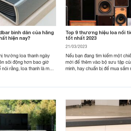
dbar bình dân của hãng
Top 9 thương hiệu loa nổi ti
hất hiện nay?
tốt nhất 2023
21/03/2023
thị trường loa thanh ngày
Nếu bạn đang tìm kiếm một chiế
ên sôi động hơn bao giờ
mới để thêm vào bộ sưu tập củ
 nói rằng, loa thanh là một
mình, hay chuẩn bị để mua sắm
ng mẫu loa mang đến cho
loa đầu tiên, thì không cần tìm 
ụng những trải nghiệm âm
Websosanh đã tổng hợp lại top
ùng tuyệt vời khi xem phim,
thương hiệu loa nổi tiếng, tốt n
, xem bóng đá… Vậy mẫu
2023, bạn chỉ cần ‘chọn mặt gử
ar bình dân của hãng nào
vàng’ là được.
iện nay?