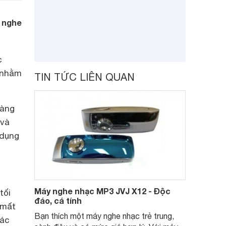
c nghe
c
m nhằm
TIN TỨC LIÊN QUAN
hàng
 và
 dụng
Máy nghe nhạc MP3 JVJ X12 - Độc
tối
đáo, cá tính
 mất
Bạn thích một máy nghe nhạc trẻ trung,
các