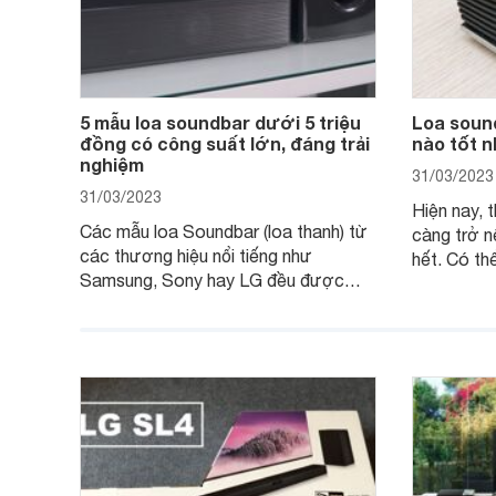
5 mẫu loa soundbar dưới 5 triệu
Loa soun
đồng có công suất lớn, đáng trải
nào tốt n
nghiệm
31/03/2023
31/03/2023
Hiện nay, 
Các mẫu loa Soundbar (loa thanh) từ
càng trở n
các thương hiệu nổi tiếng như
hết. Có thể
Samsung, Sony hay LG đều được
trong nhữ
trang bị thêm các tính năng mới hiện
người sử d
đại để tối ưu âm thanh. Các mẫu loa
thanh vô c
thanh này thường có công suất khá
nghe nhạc
lớn từ 300W và tầm giá khoảng 5
loa soundb
triệu đồng trở xuống, không khó để sở
tốt nhất h
hữu và trải nghiệm.