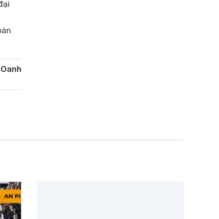
đại
bán
 Oanh