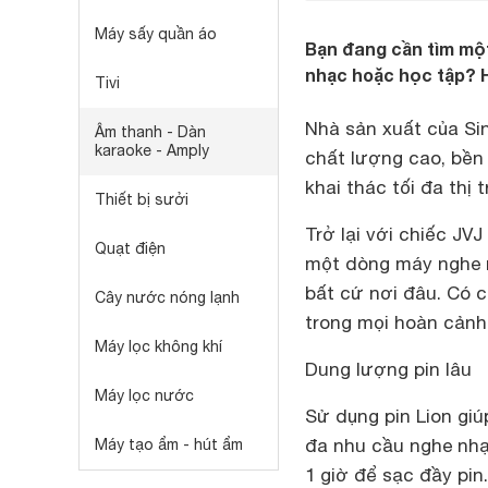
Máy sấy quần áo
Bạn đang cần tìm một
nhạc hoặc học tập? H
Tivi
Nhà sản xuất của Si
Âm thanh - Dàn
karaoke - Amply
chất lượng cao, bền
khai thác tối đa thị
Thiết bị sưởi
Trở lại với chiếc J
Quạt điện
một dòng máy nghe n
bất cứ nơi đâu. Có 
Cây nước nóng lạnh
trong mọi hoàn cảnh,
Máy lọc không khí
Dung lượng pin lâu
Máy lọc nước
Sử dụng pin Lion giú
đa nhu cầu nghe nhạ
Máy tạo ẩm - hút ẩm
1 giờ để sạc đầy pi