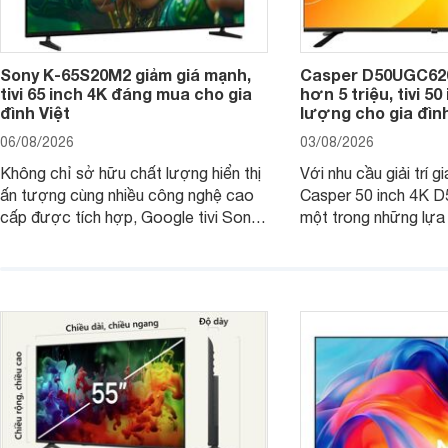
Sony K-65S20M2 giảm giá mạnh,
Casper D50UGC620 
tivi 65 inch 4K đáng mua cho gia
hơn 5 triệu, tivi 5
đình Việt
lượng cho gia đình
06/08/2026
03/08/2026
Không chỉ sở hữu chất lượng hiển thị
Với nhu cầu giải trí gi
ấn tượng cùng nhiều công nghệ cao
Casper 50 inch 4K 
cấp được tích hợp, Google tivi Sony
một trong những lựa
4K 65 inch K-65S20M2 hiện còn đang
trong phân khúc nhờ
được nhiều cửa hàng điện máy giảm
cùng mức giá đang đ
giá sâu.
thống bán lẻ điều ch
hấp dẫn.