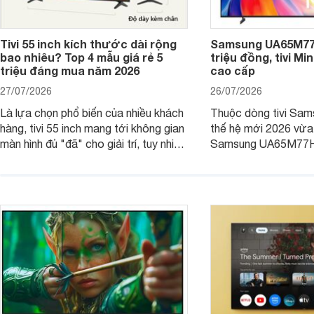
Tivi 55 inch kích thước dài rộng
Samsung UA65M77H
bao nhiêu? Top 4 mẫu giá rẻ 5
triệu đồng, tivi Mi
triệu đáng mua năm 2026
cao cấp
27/07/2026
26/07/2026
Là lựa chọn phổ biến của nhiều khách
Thuộc dòng tivi Sam
hàng, tivi 55 inch mang tới không gian
thế hệ mới 2026 vừa t
màn hình đủ "đã" cho giải trí, tuy nhiên
Samsung UA65M77HA 
việc lựa chọn cũng cần hợp với với
trang
không gian sử dụng. Vậy tivi 55 inch
kích thước dài rộng bao nhiêu cm và
dùng cho phòng bao nhiêu m2?