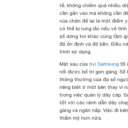
tế, không chiếm quá nhiều diệ
cần gắn vào mà không cần đến
của chân đế lại là một điểm y
có thể bị rung lắc nếu vô tìn
số dòng tivi khác cùng tầm g
độ ổn định và độ bền. Điều n
trình sử dụng.
Mặt sau của
tivi Samsung
55 
nối được bố trí gọn gàng. Số
thông thường của đa số người
riêng biệt ở một bên thay vì
trong việc quản lý dây cáp. 
tốt với các rãnh dẫn dây chạ
gàng và ngăn nắp. Việc đi kè
thẩm mỹ hơn nữa.