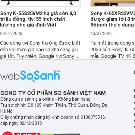
Sony K-55S25VM2 hạ giá còn 8,3
Sony K-65XR33VM2
triệu đồng, tivi 55 inch chất
được giảm tới 8 tr
lượng cho gia đình Việt
65 inch thực dụng
23/07/2026
13/07/2026
Các dòng tivi Sony thường được biết
Ra mắt trong dòng 
đến với mức giá cao và khả năng giữ
2026 của Sony, K-6
giá tốt. Tuy nhiên, Google tivi Sony 55
mẫu Google TV 4K 6
inch K-55S25VM2 lại là một trường
trang bị bộ xử lý XR
hợp đáng chú ý khi có mức giá dễ
tảng Google TV cùng
tiếp cận hơn dù mới ra mắt trong năm
nghệ hỗ trợ nâng cao
2025.
ảnh và âm thanh.
CÔNG TY CỔ PHẦN SO SÁNH VIỆT NAM
Công cụ so sánh giá online - Không bán hàng
Trụ sở chính: Số 195 Khâm Thiên, Thổ Quan, Đống Đa,
Hà Nội
Giấy chứng nhận đăng ký kinh doanh số 0106373516,
cấp ngày 02/12/2013