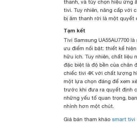
thanh, và tùy chọn hiệu ứng 
tivi. Tuy nhiên, nâng cấp vớ
bị âm thanh rời là một quyết
Tạm kết
Tivi Samsung UA55AU7700 là m
ưu điểm nổi bật: thiết kế hiện
hữu ích. Tuy nhiên, chất liệ
đặc biệt là độ bền của chân 
chiếc tivi 4K với chất lượng h
một lựa chọn đáng để xem xét
trước khi đưa ra quyết định 
những yếu tố quan trọng, bạn
nhỉnh hơn một chút.
Giá bán tham khảo
smart tiv