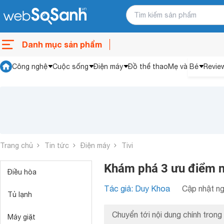
Danh mục sản phẩm
Công nghệ
Cuộc sống
Điện máy
Đồ thể thao
Mẹ và Bé
Revie
Trang chủ
Tin tức
Điện máy
Tivi
Khám phá 3 ưu điểm n
Điều hòa
Tác giả: Duy Khoa
Cập nhật ng
Tủ lạnh
Chuyển tới nội dung chính trong 
Máy giặt