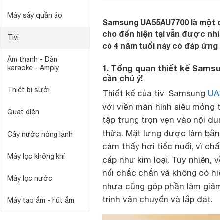
Máy sấy quần áo
Samsung UA55AU7700 là một c
cho đến hiện tại vẫn được nhiề
Tivi
có 4 năm tuổi này có đáp ứn
Âm thanh - Dàn
1. Tổng quan thiết kế Sams
karaoke - Amply
cần chú ý!
Thiết bị sưởi
Thiết kế của tivi Samsung
UA
với viền màn hình siêu mỏng 
Quạt điện
tập trung trọn vẹn vào nội du
thừa. Mặt lưng được làm bằn
Cây nước nóng lạnh
cảm thấy hơi tiếc nuối, vì c
Máy lọc không khí
cấp như kim loại. Tuy nhiên, 
nối chắc chắn và không có hi
Máy lọc nước
nhựa cũng góp phần làm giảm 
trình vận chuyển và lắp đặt.
Máy tạo ẩm - hút ẩm