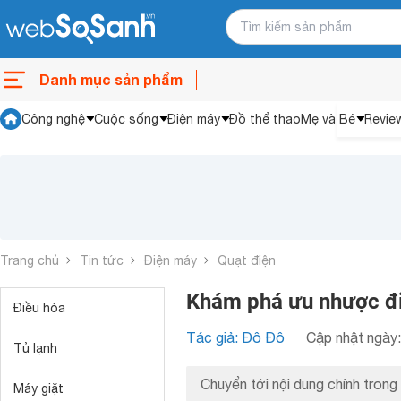
Danh mục sản phẩm
Công nghệ
Cuộc sống
Điện máy
Đồ thể thao
Mẹ và Bé
Revie
Trang chủ
Tin tức
Điện máy
Quạt điện
Khám phá ưu nhược đ
Điều hòa
Tác giả: Đô Đô
Cập nhật ngày:
Tủ lạnh
Chuyển tới nội dung chính trong 
Máy giặt