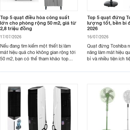
Top 5 quạt điều hòa công suất
Top 5 quạt đứng T
lớn cho phòng rộng 50 m2, giá từ
lượng tốt, bền bỉ
2,8 triệu đồng
2026
17/07/2026
16/07/2026
Nếu đang tìm kiếm một thiết bị làm
Quạt đứng Toshiba nổ
mát hiệu quả cho không gian rộng tới
năng làm mát hiệu qu
50 m2, bạn có thể tham khảo top
bỉ và nhiều tiện ích t
quạt điều hòa công suất lớn dưới đây.
là top 5 mẫu quạt đ
Đây đều là những sản phẩm đáng cân
mua hiện nay, phù hợ
nhắc trên thị trường năm 2026.
cầu sử dụng khác nh