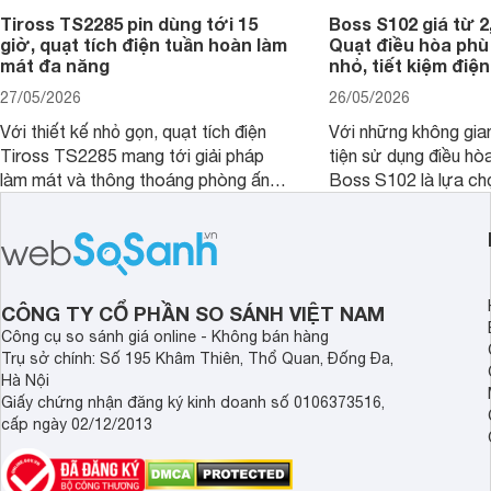
Tiross TS2285 pin dùng tới 15
Boss S102 giá từ 2
giờ, quạt tích điện tuần hoàn làm
Quạt điều hòa ph
mát đa năng
nhỏ, tiết kiệm điện
27/05/2026
26/05/2026
Với thiết kế nhỏ gọn, quạt tích điện
Với những không gia
Tiross TS2285 mang tới giải pháp
tiện sử dụng điều hò
làm mát và thông thoáng phòng ấn
Boss S102 là lựa ch
tượng kèm theo nhiều tính năng hiện
nhờ mức giá hợp lý, 
đại, đáp ứng tốt nhu cầu của nhiều
kiệm điện và hiệu qu
khách hàng.
đặc biệt khi kết hợp 
CÔNG TY CỔ PHẦN SO SÁNH VIỆT NAM
Công cụ so sánh giá online - Không bán hàng
Trụ sở chính: Số 195 Khâm Thiên, Thổ Quan, Đống Đa,
Hà Nội
Giấy chứng nhận đăng ký kinh doanh số 0106373516,
cấp ngày 02/12/2013