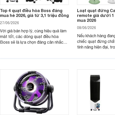
Top 4 quạt điều hòa Boss đáng
Loạt quạt đứng C
mua hè 2026, giá từ 3,1 triệu đồng
remote giá dưới 1
mua 2026
27/06/2026
08/06/2026
Với giá bán hợp lý, cùng hiệu quả làm
Nếu khách hàng đang
mát tốt, các dòng quạt điều hòa
chiếc quạt đứng chấ
Boss sẽ là lựa chọn đáng cân nhắc
tính năng hiện đại, tr
cho các không gian phòng mở. Dưới
hợp lý, thì dưới đây 
đây là loạt quạt điều hòa dưới 3 triệu
đứng Casper đáng câ
đáng mua hiện nay.
trường hiện nay.