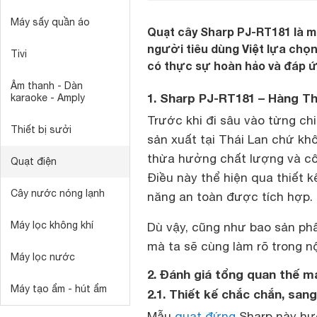
Máy sấy quần áo
Quạt cây Sharp PJ-RT181 là m
người tiêu dùng Việt lựa chọn 
Tivi
có thực sự hoàn hảo và đáp 
Âm thanh - Dàn
1. Sharp PJ-RT181 – Hàng Th
karaoke - Amply
Trước khi đi sâu vào từng chi
Thiết bị sưởi
sản xuất tại Thái Lan chứ kh
thừa hưởng chất lượng và cô
Quạt điện
Điều này thể hiện qua thiết k
Cây nước nóng lạnh
năng an toàn được tích hợp.
Máy lọc không khí
Dù vậy, cũng như bao sản ph
mà ta sẽ cùng làm rõ trong n
Máy lọc nước
2. Đánh giá tổng quan thế 
Máy tạo ẩm - hút ẩm
2.1. Thiết kế chắc chắn, san
Mẫu
quạt đứng
Sharp này hư