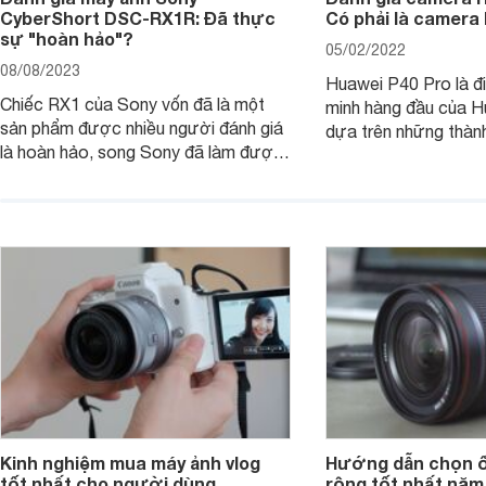
CyberShort DSC-RX1R: Đã thực
Có phải là camera
sự "hoàn hảo"?
05/02/2022
08/08/2023
Huawei P40 Pro là đi
Chiếc RX1 của Sony vốn đã là một
minh hàng đầu của H
sản phẩm được nhiều người đánh giá
dựa trên những thàn
là hoàn hảo, song Sony đã làm được
hệ P20 Pro và P30 P
điều không thể: gia tăng sức mạnh
P40 Pro được nhắm m
cho RX1, loại bỏ màng lọc LPF (bộ
đến các nhiếp ảnh g
lọc thông thấp) và cải tiến tính năng
xem chiếc camera c
xử lý ảnh JPEG.
Pro đem đến những g
Kinh nghiệm mua máy ảnh vlog
Hướng dẫn chọn ố
tốt nhất cho người dùng
rộng tốt nhất năm