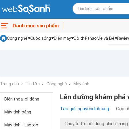
Danh mục sản phẩm
Công nghệ
Cuộc sống
Điện máy
Đồ thể thao
Mẹ và Bé
Revie
Trang chủ
Tin tức
Công nghệ
Máy ảnh
Lên đường khám phá v
Điện thoại di động
Tác giả: nguyendinhtung
Cập nh
Máy tính bảng
Chuyển tới nội dung chính trong 
Máy tính - Laptop