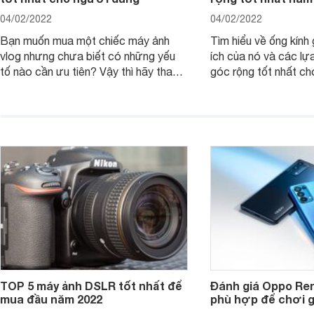
04/02/2022
04/02/2022
Bạn muốn mua một chiếc máy ảnh
Tìm hiểu về ống kính g
vlog nhưng chưa biết có những yếu
ích của nó và các lự
tố nào cần ưu tiên? Vậy thì hãy tham
góc rộng tốt nhất ch
khảo một số mẹo dưới đây của
ảnh của bạn.
Websosanh.
TOP 5 máy ảnh DSLR tốt nhất để
Đánh giá Oppo Ren
mua đầu năm 2022
phù hợp để chơi 