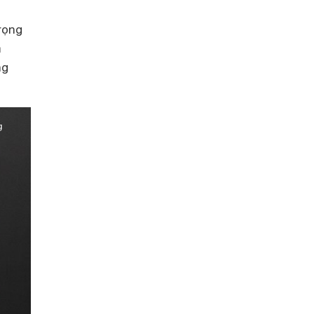
rọng
m
ng