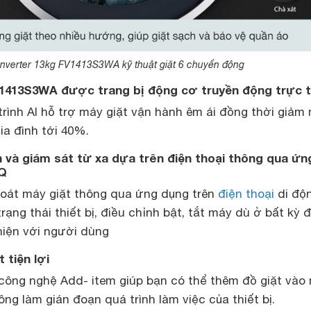
Inverter 13kg FV1413S3WA kỹ thuật giặt 6 chuyển động
V1413S3WA được trang bị động cơ truyền động trực t
rình AI hỗ trợ máy giặt vận hành êm ái đồng thời giảm
ia đình tới 40%.
ển và giám sát từ xa dựa trên điện thoại thông qua ứn
nQ
oát máy giặt thông qua ứng dụng trên
điện thoại
di độn
rạng thái thiết bị, điều chỉnh bật, tắt máy dù ở bất kỳ 
hiện với người dùng
 tiện lợi
công nghệ Add- item giúp bạn có thể thêm đồ giặt vào
ng làm gián đoạn quá trình làm việc của thiết bị.