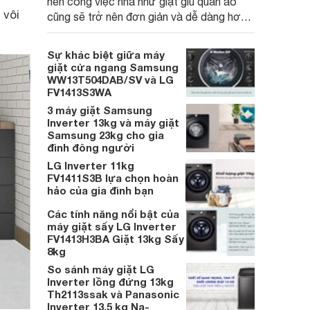
nên công việc nhà như giặt giũ quần áo
 vôi
cũng sẽ trở nên đơn giản và dễ dàng hơn
rất nhiều. Nổi bật trong số đó là máy giặt
lồng đứng LG Smart Inverter 13kg
Sự khác biệt giữa máy
T2313VS2W.
giặt cửa ngang Samsung
WW13T504DAB/SV và LG
FV1413S3WA
3 máy giặt Samsung
Inverter 13kg và máy giặt
Samsung 23kg cho gia
đình đông người
LG Inverter 11kg
FV1411S3B lựa chọn hoàn
hảo của gia đình bạn
Các tính năng nổi bật của
máy giặt sấy LG Inverter
FV1413H3BA Giặt 13kg Sấy
8kg
So sánh máy giặt LG
Inverter lồng đứng 13kg
Th2113ssak và Panasonic
Inverter 13.5 kg Na-