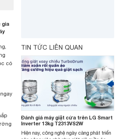
 gia
áy
ng,
TIN TỨC LIÊN QUAN
ng
ọc có
 ngay
nắp
Đánh giá máy giặt cửa trên LG Smart
Inverter 13kg T2313VS2W
cường
Hiện nay, công nghệ ngày càng phát triển