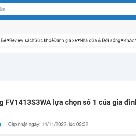
Khác
 Bé
Review sách
Sức khoẻ
Đánh giá xe
Nhà cửa & Đời sống
kg FV1413S3WA lựa chọn số 1 của gia đìn
g
Cập nhật ngày: 14/11/2022, lúc 09:32