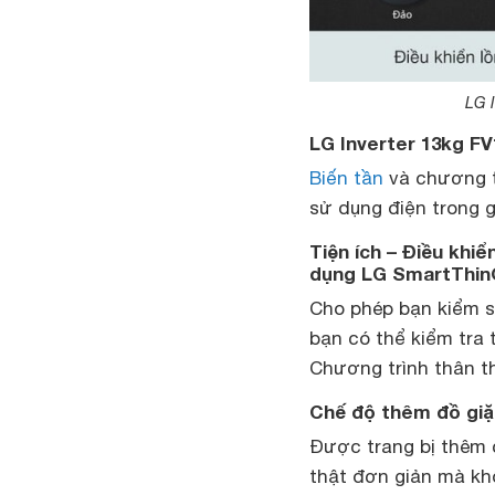
LG 
LG Inverter 13kg F
Biến tần
và chương t
sử dụng điện trong g
Tiện ích – Điều khi
dụng LG SmartThi
Cho phép bạn kiểm s
bạn có thể kiểm tra t
Chương trình thân t
Chế độ thêm đồ giặt
Được trang bị thêm 
thật đơn giản mà khô