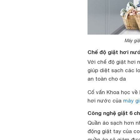
Máy giặ
Chế độ giặt hơi n
Với chế độ giặt hơi
giúp diệt sạch các l
an toàn cho da
Cố vấn Khoa học về
hơi nước của
máy gi
Công nghệ giặt 6 c
Quần áo sạch hơn n
động giặt tay của co
quần áo sẽ giảm được