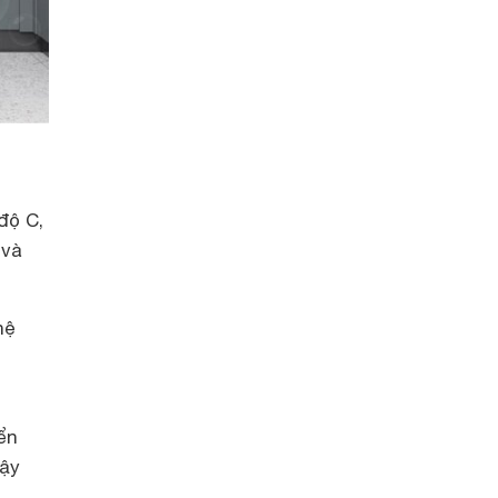
độ C,
 và
hệ
ển
vậy