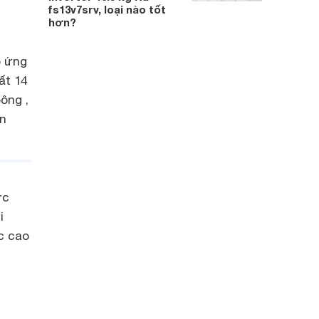
fs13v7srv, loại nào tốt
hơn?
p ứng
ất 14
ông ,
ẩn
ợc
i
c cao