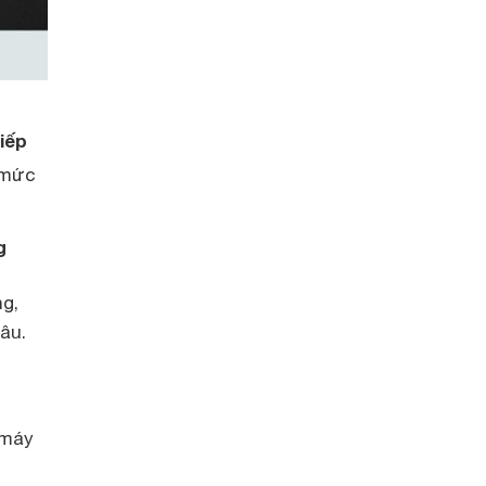
iếp
 mức
g
g,
đâu.
 máy