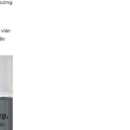
 cứng
 viên
oặc