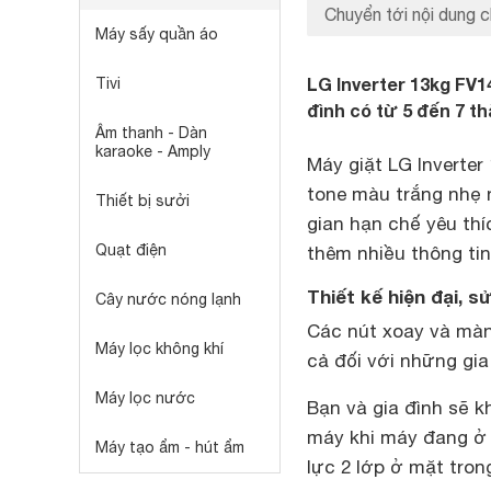
Chuyển tới nội dung c
Máy sấy quần áo
LG Inverter 13kg FV1
Tivi
đình có từ 5 đến 7 th
Âm thanh - Dàn
karaoke - Amply
Máy giặt LG Inverter
tone màu trắng nhẹ 
Thiết bị sưởi
gian hạn chế yêu thí
Quạt điện
thêm nhiều thông ti
Thiết kế hiện đại, 
Cây nước nóng lạnh
Các nút xoay và màn
Máy lọc không khí
cả đối với những gia
Máy lọc nước
Bạn và gia đình sẽ k
máy khi máy đang ở 
Máy tạo ẩm - hút ẩm
lực 2 lớp ở mặt tron