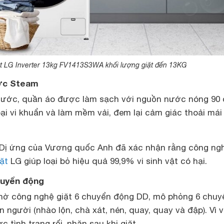
t LG Inverter 13kg FV1413S3WA khối lượng giặt đến 13KG
ước Steam
 nước, quần áo được làm sạch với nguồn nước nóng 90 
oại vi khuẩn và làm mềm vải, đem lại cảm giác thoải mái
 Dị ứng của Vương quốc Anh đã xác nhận rằng công ng
ặt
LG giúp loại bỏ hiệu quả 99,9% vi sinh vật có hại.
huyển động
hờ công nghệ giặt 6 chuyển động DD, mô phỏng 6 chuy
n người (nhào lộn, chà xát, nén, quay, quay và đập). Vì 
 tình trạng rối, nhăn sau khi giặt