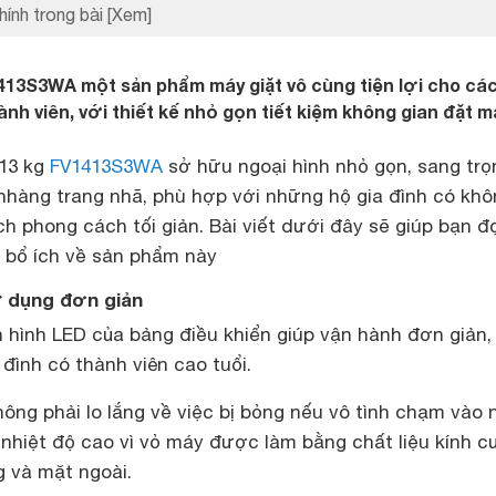
hính trong bài
[Xem]
413S3WA một sản phẩm máy giặt vô cùng tiện lợi cho các
ành viên, với thiết kế nhỏ gọn tiết kiệm không gian đặt m
 13 kg
FV1413S3WA
sở hữu ngoại hình nhỏ gọn, sang trọ
nhàng trang nhã, phù hợp với những hộ gia đình có khô
ch phong cách tối giản. Bài viết dưới đây sẽ giúp bạn đ
n bổ ích về sản phẩm này
sử dụng đơn giản
 hình LED của bảng điều khiển giúp vận hành đơn giản,
 đình có thành viên cao tuổi.
hông phải lo lắng về việc bị bỏng nếu vô tình chạm vào 
nhiệt độ cao vì vỏ máy được làm bằng chất liệu kính 
g và mặt ngoài.