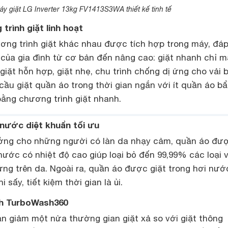
áy giặt LG Inverter 13kg FV1413S3WA thiết kế tinh tế
trình giặt linh hoạt
ơng trình giặt khác nhau được tích hợp trong máy, đá
 của gia đình từ cơ bản đến nâng cao: giặt nhanh chỉ m
giặt hỗn hợp, giặt nhẹ, chu trình chống dị ứng cho vải b
hu cầu giặt quần áo trong thời gian ngắn với ít quần áo b
ng chương trình giặt nhanh.
 nước diệt khuẩn tối ưu
ưởng cho những người có làn da nhạy cảm, quần áo đư
ước có nhiệt độ cao giúp loại bỏ đến 99,99% các loại v
ứng trên da. Ngoài ra, quần áo được giặt trong hơi nướ
 sấy, tiết kiệm thời gian là ủi.
nh TurboWash360
ạn giảm một nửa thường gian giặt xả so với giặt thông