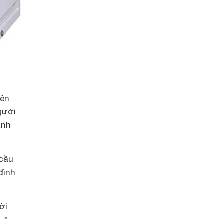
bên
gười
ành
 cầu
đình
ời