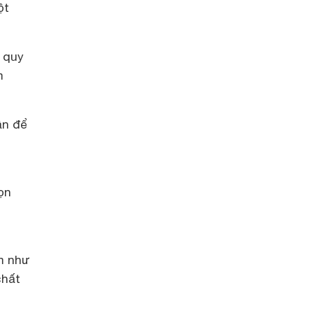
ột
 quy
m
ận để
ọn
m như
chất