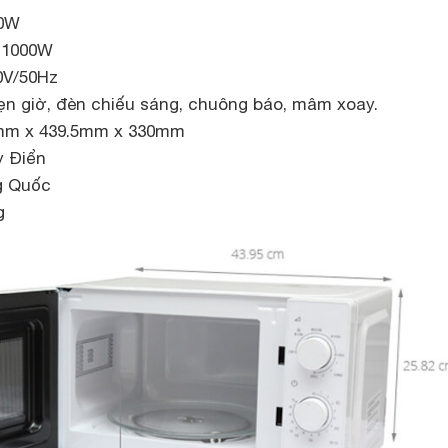
00W
 1000W
0V/50Hz
ẹn giờ, đèn chiếu sáng, chuông báo, mâm xoay.
2mm x 439.5mm x 330mm
y Điển
ng Quốc
g