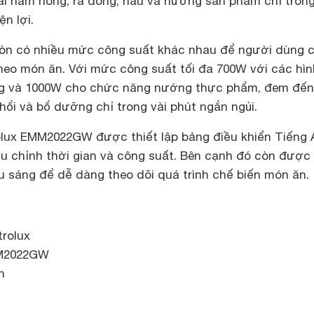
ái hâm nóng, rã đông, nấu và nướng sản phẩm chỉ trong
n lợi.
òn có nhiều mức công suất khác nhau để người dùng c
theo món ăn. Với mức công suất tối đa 700W với các hìn
óng và 1000W cho chức năng nướng thực phẩm, đem đến
ổi và bổ dưỡng chỉ trong vài phút ngắn ngủi.
rolux EMM2022GW được thiết lập bảng điều khiển Tiếng
ều chỉnh thời gian và công suất. Bên cạnh đó còn được
u sáng để dễ dàng theo dõi quá trình chế biến món ăn.
trolux
MM2022GW
n