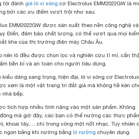
g tôi đánh
giá lò vi sóng
cơ Electrolux EMM2022GW là m
ợng bởi các ưu điểm vượt trội như sau:
rolux EMM2022GW được sản xuất theo nền công nghệ và
hụy Điển, đảm bảo chất lượng, có thể vượt qua mọi kiể
khắt khe của thị trường điện máy Châu Âu.
o nên lò đều được chọn lọc và nghiên cứu tỉ mỉ, cẩn th
m bền bỉ và an toàn cho người tiêu dùng.
iểu dáng sang trọng, hiện đại, lò vi sóng cơ Electrolux
xem là một vật trang trí đắt giá mà không hề kén ch
c nhà bếp.
c tích hợp nhiều tính năng vào một sản phẩm. Không
 đông mà giờ đây, các bạn có thể nướng các thực phẩ
mì, khoai tây,… chỉ trong vòng một nốt nhạc. Tuy nhiên 
c ngon bằng khi nướng bằng
lò nướng
chuyên dụng.