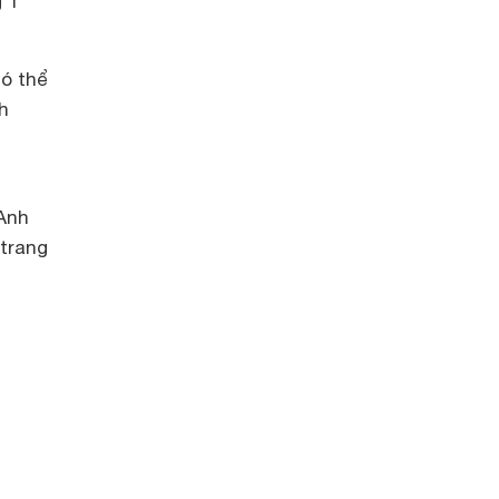
 1
ó thể
h
 Anh
 trang