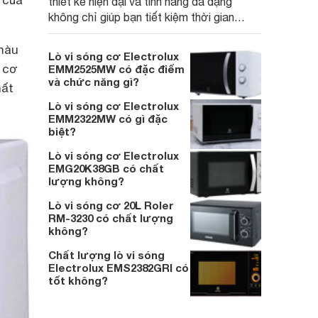
 của
thiết kế hiện đại và tính năng đa dạng
không chỉ giúp bạn tiết kiệm thời gian
trong việc nấu nướng mà còn đảm bảo
thực phẩm luôn thơm ngon và giữ trọn giá
màu
Lò vi sóng cơ Electrolux
trị dinh dưỡng. Cùng Websosanh.vn đi tìm
g cơ
EMM2525MW có đặc điểm
hiểu chi tiết về dòng sản phẩm này nhé.
và chức năng gì?
hất
Lò vi sóng cơ Electrolux
EMM2322MW có gì đặc
biệt?
Lò vi sóng cơ Electrolux
EMG20K38GB có chất
lượng không?
Lò vi sóng cơ 20L Roler
RM-3230 có chất lượng
không?
Chất lượng lò vi sóng
Electrolux EMS2382GRI có
tốt không?