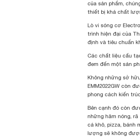
của sản phẩm, chún
thiết bị khá chất lư
Lò vi sóng cơ Elect
trình hiện đại của T
định và tiêu chuẩn 
Các chất liệu cấu tạ
đem đến một sản phẩ
Không những sở hữu k
EMM2022GW còn được 
phong cách kiến trú
Bên cạnh đó còn đượ
những hâm nóng, rã
cá khô, pizza, bánh 
lượng sẽ không đượ