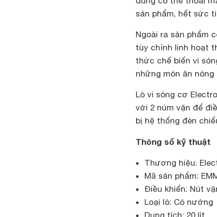
dùng có thể thoải m
sản phẩm, hết sức tiệ
Ngoài ra sản phẩm c
tùy chỉnh linh hoạt 
thức chế biến vi s
những món ăn nóng h
Lò vi sóng cơ Elect
với 2 núm vặn để đi
bị hệ thống đèn chiế
Thông số kỹ thuật
Thương hiệu: Elec
Mã sản phẩm: E
Điều khiển: Nút vặ
Loại lò: Có nướng
Dung tích: 20 lít