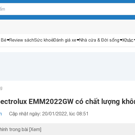
Khác
 Bé
Review sách
Sức khoẻ
Đánh giá xe
Nhà cửa & Đời sống
ng
Electrolux EMM2022GW có chất lượng khô
n
Cập nhật ngày: 20/01/2022, lúc 08:51
hính trong bài
[Xem]