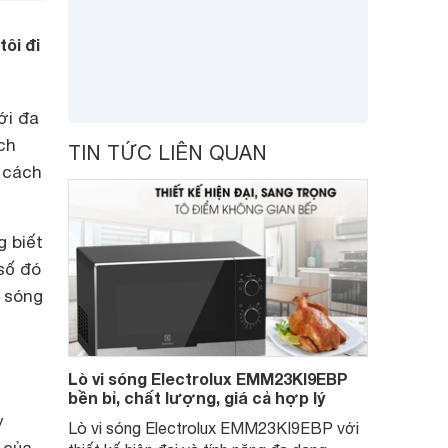
ôi đi
ới đa
ch
TIN TỨC LIÊN QUAN
 cách
g biết
số đó
i sóng
Lò vi sóng Electrolux EMM23KI9EBP
bền bỉ, chất lượng, giá cả hợp lý
y
Lò vi sóng Electrolux EMM23KI9EBP với