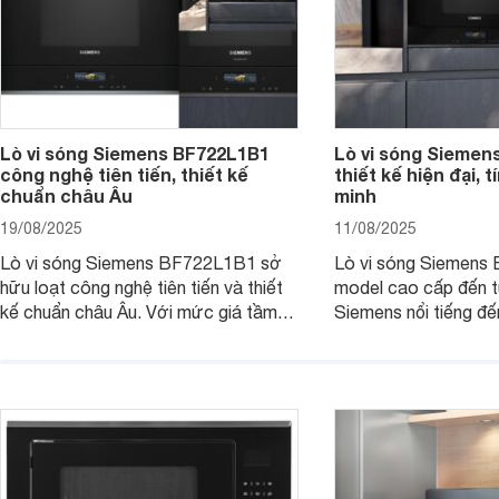
Lò vi sóng Siemens BF722L1B1
Lò vi sóng Siemen
công nghệ tiên tiến, thiết kế
thiết kế hiện đại, 
chuẩn châu Âu
minh
19/08/2025
11/08/2025
Lò vi sóng Siemens BF722L1B1 sở
Lò vi sóng Siemens
hữu loạt công nghệ tiên tiến và thiết
model cao cấp đến t
kế chuẩn châu Âu. Với mức giá tầm
Siemens nổi tiếng đ
27 triệu đồng, thì người dùng đang
phẩm đang được nhi
phân vân: liệu chiếc lò vi sóng này có
quan tâm bởi thiết kế
thực sự đáng mua hay không? Hãy
trọng cùng nhiều tín
cùng tìm hiểu ngay dưới đây nhé.
và tiện lợi. Cùng We
hiểu chi tiết sản phẩ