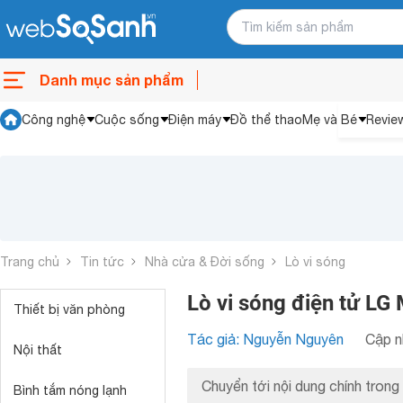
Danh mục sản phẩm
Công nghệ
Cuộc sống
Điện máy
Đồ thể thao
Mẹ và Bé
Revie
Trang chủ
Tin tức
Nhà cửa & Đời sống
Lò vi sóng
Lò vi sóng điện tử LG
Thiết bị văn phòng
Tác giả: Nguyễn Nguyên
Cập n
Nội thất
Chuyển tới nội dung chính trong 
Bình tắm nóng lạnh