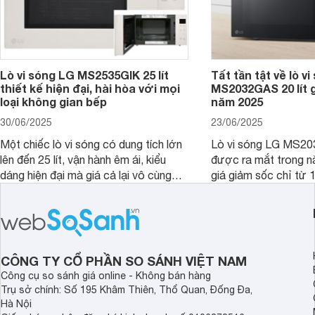
Lò vi sóng LG MS2535GIK 25 lít
Tất tần tật về lò v
thiết kế hiện đại, hài hòa với mọi
MS2032GAS 20 lít g
loại không gian bếp
năm 2025
30/06/2025
23/06/2025
Một chiếc lò vi sóng có dung tích lớn
Lò vi sóng LG MS20
lên đến 25 lít, vận hành êm ái, kiểu
được ra mắt trong 
dáng hiện đại mà giá cả lại vô cùng
giá giảm sốc chỉ từ 1
hợp lý là những gì mà người dùng mô
Vậy trong năm 2025,
tả về lò vi sóng LG MS2535GIK 25 lít.
có còn đáng mua để 
Sản phẩm này là một ứng cử viên rất
căn bếp nhà bạn khô
đáng cân nhắc cho căn bếp của gia
đây chúng tôi sẽ giú
đình bạn trong năm 2025.
được câu trả lời, nh
CÔNG TY CỔ PHẦN SO SÁNH VIỆT NAM
đúng đắn nhất.
Công cụ so sánh giá online - Không bán hàng
Trụ sở chính: Số 195 Khâm Thiên, Thổ Quan, Đống Đa,
Hà Nội