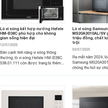
Lò vi sóng kết hợp nướng Hafele
Lò vi sóng Samsung
HM-B38C phù hợp cho không
MS20A3010AL/SV gi
gian sống hiện đại
triệu đồng, chất 
trội
12/07/2025
03/07/2025
Bên cạnh tính năng vi sóng thông
Ra mắt năm 2024, lò
thường, lò vi sóng Hafele HM-B38C
Samsung MS20A301
538.01.111 còn được trang bị thêm
chóng thu hút sự chú
tính năng nướng để mọi người chế
tinh tế, hiện đại và 
biến được nhanh chóng và đa dạng
hấp dẫn. Với dung tíc
món ăn hơn. Cùng Websosanh.vn đi
tính năng tiện ích th
tìm hiểu chi tiết sản phẩm này nhé.
phẩm hứa hẹn mang đ
nấu nướng dễ dàng và
gia đình.