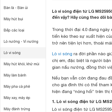
Bàn là - Bàn ủi
Lò vi sóng điện tử LG MS2595C
đến vậy? Hãy cùng theo dõi bài
Máy hút bụi
Trong thời đại 4.0 đang ngày 
Bếp các loại
tiến kéo theo sự xuất hiện c
Lò nướng - Vỉ nướng
trở nên tiện lợi hơn, thoải má
Lò vi sóng
Lò vi sóng
ra đời phần nào gi
chị em, đặc biệt là người bận
Máy hút khói, khử mùi
gian nấu nướng, đồng thời vi
Máy làm bánh
Nếu bạn vẫn còn đang đau đầu
cho gia đình thì có thể tham
Máy pha cà phê
hiện đang “nóng hổi” trên thị 
Máy xay, máy ép
1. Lò vi sóng điện tử LG MS
Lò vi sóng điện tử LG MS2595
Máy đánh trứng