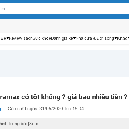
Khác
 Bé
Review sách
Sức khoẻ
Đánh giá xe
Nhà cửa & Đời sống
amax có tốt không ? giá bao nhiêu tiền ?
g
Cập nhật ngày: 31/05/2020, lúc 15:04
hính trong bài
[Xem]