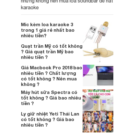
nhưng không nên mua loa soundbar để hát
karaoke
Mic kèm loa karaoke 3
trong 1 giá rẻ nhất bao
nhiêu tiền?
Quạt trần Mỹ có tốt không
? Giá quạt trần Mỹ bao
nhiêu tiền ?
Giá Macbook Pro 2018 bao
nhiêu tiền ? Chất lượng
có tốt không ? Nên mua
không ?
Máy hút sữa Spectra có
tốt không ? Giá bao nhiêu
tiền ?
Ly giữ nhiệt Yeti Thái Lan
có tốt không ? Giá bao
nhiêu tiền ?