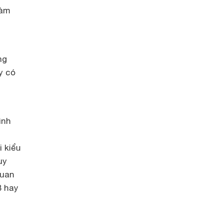
làm
ng
y có
ình
 kiểu
uy
quan
 hay