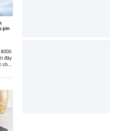
n
 pin
n 8000
ới đây
c cho