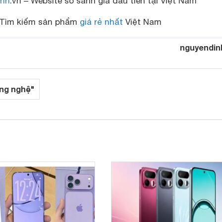
nh
.vn – Website so sánh giá đầu tiên tại Việt Nam
Tìm kiếm sản phẩm
giá rẻ nhất
Việt Nam
nguyendin
ng nghệ"