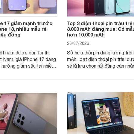
ne 17 giảm mạnh trước
Top 3 điện thoại pin trâu trê
ne 18, nhiều mẫu rẻ
8.000 mAh đáng mua: Có mẫu
riệu đồng
hơn 10.000 mAh
26/07/2026
t năm được bán tại thị
Sở hữu thỏi pin dung lượng trê
t Nam, giá iPhone 17 đang
mAh, loạt điện thoại pin trâu dư
u hướng giảm sâu tại nhiều
sẽ là lựa chọn rất đáng cân nhắ
hân phối chính hãng. Tuy
người dùng Việt.
c độ giảm giữa các dòng
khác biệt lớn.