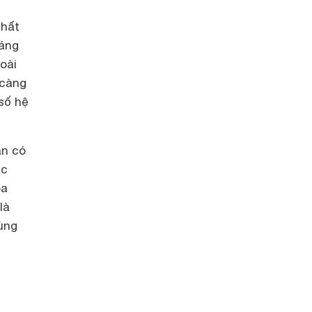
nhất
dáng
goài
 càng
số hệ
ạn có
ác
oa
là
ùng