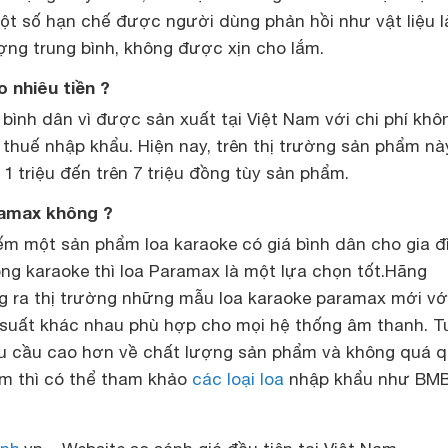
t số hạn chế được người dùng phản hồi như vật liệu 
ợng trung bình, không được xịn cho lắm.
 nhiêu tiền ?
bình dân vì được sản xuất tại Việt Nam với chi phí khô
 thuế nhập khẩu. Hiện nay, trên thị trường sản phẩm nà
 1 triệu đến trên 7 triệu đồng tùy sản phẩm.
ramax không ?
ếm một sản phẩm loa karaoke có giá bình dân cho gia đ
ng karaoke thì loa Paramax là một lựa chọn tốt.Hãng
ng ra thị trường những mẫu loa karaoke paramax mới với
suất khác nhau phù hợp cho mọi hệ thống âm thanh. T
êu cầu cao hơn về chất lượng sản phẩm và không quá 
m thì có thể tham khảo
các loại loa
nhập khẩu như BMB