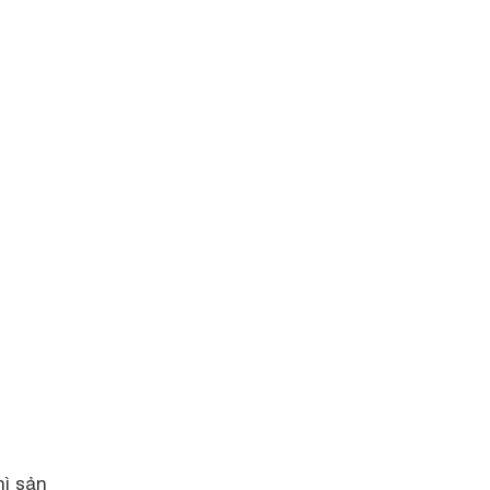
g
hì sản