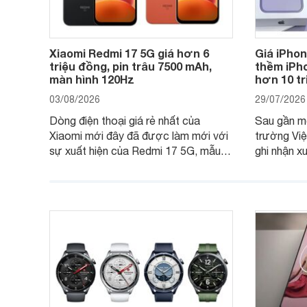
Xiaomi Redmi 17 5G giá hơn 6
Giá iPho
triệu đồng, pin trâu 7500 mAh,
thềm iPho
màn hình 120Hz
hơn 10 t
03/08/2026
29/07/2026
Dòng điện thoại giá rẻ nhất của
Sau gần mộ
Xiaomi mới đây đã được làm mới với
trường Việ
sự xuất hiện của Redmi 17 5G, mẫu
ghi nhận x
máy đang nhận được sự quan tâm
cửa hàng p
của nhiều khách hàng.
nhiên, mứ
máy có sự 