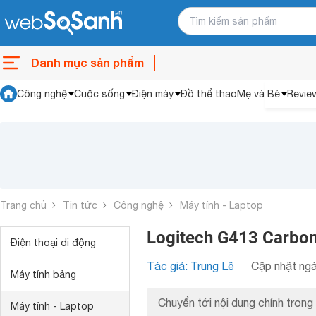
Danh mục sản phẩm
Công nghệ
Cuộc sống
Điện máy
Đồ thể thao
Mẹ và Bé
Revie
Trang chủ
Tin tức
Công nghệ
Máy tính - Laptop
Logitech G413 Carbon
Điện thoại di động
Tác giả: Trung Lê
Cập nhật ngà
Máy tính bảng
Chuyển tới nội dung chính trong 
Máy tính - Laptop