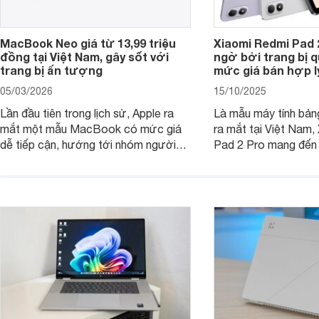
MacBook Neo giá từ 13,99 triệu
Xiaomi Redmi Pad 
đồng tại Việt Nam, gây sốt với
ngờ bởi trang bị 
trang bị ấn tượng
mức giá bán hợp l
05/03/2026
15/10/2025
Lần đầu tiên trong lịch sử, Apple ra
Là mẫu máy tính bản
mắt một mẫu MacBook có mức giá
ra mắt tại Việt Nam,
dễ tiếp cận, hướng tới nhóm người
Pad 2 Pro mang đến 
dùng học sinh, sinh viên nhưng vẫn
lượng với mức giá ph
được trang bị nhiều tính năng đáng
đông người dùng.
chú ý. MacBook Neo vì thế đang thu
hút sự quan tâm lớn từ thị trường.