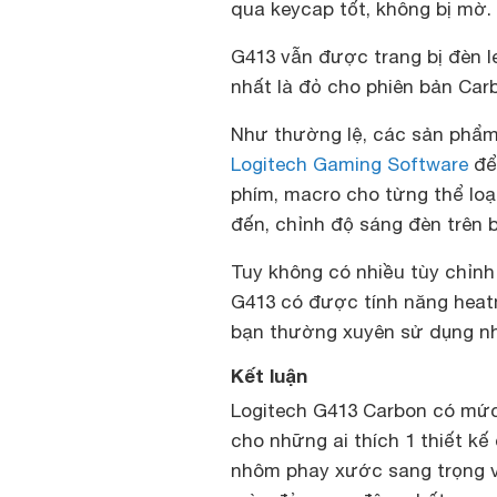
qua keycap tốt, không bị mờ.
G413 vẫn được trang bị đèn l
nhất là đỏ cho phiên bản Car
Như thường lệ, các sản phẩ
Logitech Gaming Software
để 
phím, macro cho từng thể loạ
đến, chỉnh độ sáng đèn trên 
Tuy không có nhiều tùy chỉn
G413 có được tính năng hea
bạn thường xuyên sử dụng nh
Kết luận
Logitech G413 Carbon có mức 
cho những ai thích 1 thiết k
nhôm phay xước sang trọng v