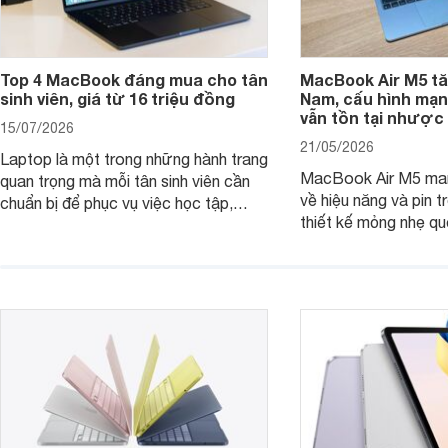
Top 4 MacBook đáng mua cho tân
MacBook Air M5 tăn
sinh viên, giá từ 16 triệu đồng
Nam, cấu hình mạ
vẫn tồn tại nhược
15/07/2026
21/05/2026
Laptop là một trong những hành trang
MacBook Air M5 man
quan trọng mà mỗi tân sinh viên cần
về hiệu năng và pin t
chuẩn bị để phục vụ việc học tập,
thiết kế mỏng nhẹ qu
nghiên cứu và cả nhu cầu làm thêm.
tiếp tục là lựa chọn 
Nếu ưu tiên một thiết bị gọn nhẹ, hiệu
việc và học tập hàng
năng ổn định, bền bỉ cùng mức giá dễ
tiếp cận, dưới đây là những mẫu
MacBook đáng cân nhắc dành cho
tân sinh viên.