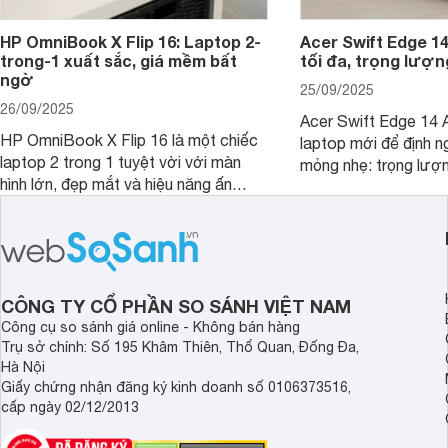
HP OmniBook X Flip 16: Laptop 2-
Acer Swift Edge 1
trong-1 xuất sắc, giá mềm bất
tối đa, trọng lượn
ngờ
25/09/2025
26/09/2025
Acer Swift Edge 14 A
HP OmniBook X Flip 16 là một chiếc
laptop mới để định ng
laptop 2 trong 1 tuyệt vời với màn
mỏng nhẹ: trọng lượ
hình lớn, đẹp mắt và hiệu năng ấn
nhưng có màn hình O
tượng, nhưng điểm đặc biệt nhất là
cao tuyệt đẹp cùng h
mức giá vô cùng hấp dẫn, biến nó trở
năng AI hàng đầu, đ
thành một lựa chọn “đáng đồng tiền
của một thiết bị doa
bát gạo” trên thị trường.
CÔNG TY CỔ PHẦN SO SÁNH VIỆT NAM
Công cụ so sánh giá online - Không bán hàng
Trụ sở chính: Số 195 Khâm Thiên, Thổ Quan, Đống Đa,
Hà Nội
Giấy chứng nhận đăng ký kinh doanh số 0106373516,
cấp ngày 02/12/2013