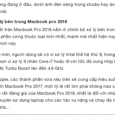
ùng đang ở đâu, dưới ánh đèn sáng trong studio hay á
oài.
ử lý bên trong Macbook pro 2018
ất trên Macbook Pro 2018 nằm ở chính bộ xử lý bên tro
ị phần cứng thuộc loại mới nhất, mạnh mẽ nhất hiện na
mới này.
ới, người dùng sẽ có vi xử lý Intel thế hệ thứ 8, tron
ọn vi xử lý 6 nhân Core i7 hoặc i9 với tốc độ xung nhịp 
ộ Turbo Boost lên đến 4.8 GHz.
pple, các thành phần vừa nêu trên sẽ cung cấp hiệu su
i Macbook Pro 2017, một tỷ lệ rất lớn phải không nào 
 rất đáng giá của Macbook Pro 2018, nhất là đối với nh
uyên sử dụng laptop cho các tác vụ nặng và chạy đa 
ta,..