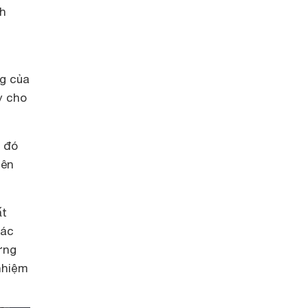
nh
ng của
y cho
g đó
lên
ất
các
ững
nhiệm