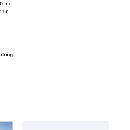
nh mẽ
 như
htung