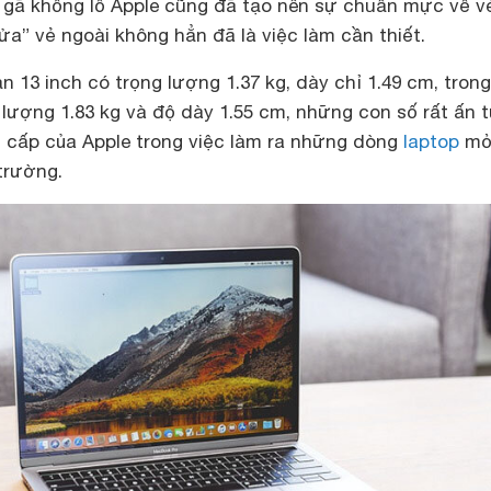
ì gã khổng lồ Apple cũng đã tạo nên sự chuẩn mực về v
sửa” vẻ ngoài không hẳn đã là việc làm cần thiết.
 13 inch có trọng lượng 1.37 kg, dày chỉ 1.49 cm, trong
 lượng 1.83 kg và độ dày 1.55 cm, những con số rất ấn
 cấp của Apple trong việc làm ra những dòng
laptop
mỏ
 trường.