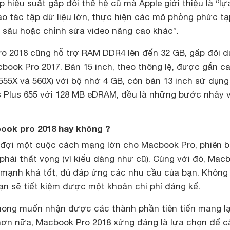
p hiệu suất gấp đôi thế hệ cũ mà Apple giới thiệu là “lự
o tác tập dữ liệu lớn, thực hiện các mô phỏng phức tạ
n sâu hoặc chỉnh sửa video nâng cao khác”.
ro 2018 cũng hỗ trợ RAM DDR4 lên đến 32 GB, gấp đôi 
book Pro 2017. Bản 15 inch, theo thông lệ, được gắn c
555X và 560X) với bộ nhớ 4 GB, còn bản 13 inch sử dụng
ris Plus 655 với 128 MB eDRAM, đều là những bước nhảy 
ook pro 2018 hay không ?
đợi một cuộc cách mạng lớn cho Macbook Pro, phiên 
phải thất vọng (vì kiểu dáng như cũ). Cùng với đó, Mac
 mạnh khá tốt, đủ đáp ứng các nhu cầu của bạn. Khôn
ạn sẽ tiết kiệm được một khoản chi phí đáng kể.
mong muốn nhận được các thành phần tiên tiến mang lạ
ơn nữa, Macbook Pro 2018 xứng đáng là lựa chọn để c