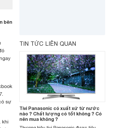
ến bên
u
TIN TỨC LIÊN QUAN
đó
 ngay
acbook
7.
có sự
Tivi Panasonic có xuất xứ từ nước
nào ? Chất lượng có tốt không ? Có
nên mua không ?
 khi
Thương hiệu tivi Panasonic được tiêu