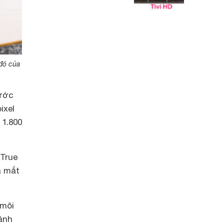
đó của
rước
ixel
 1.800
 True
a mắt
 môi
ảnh