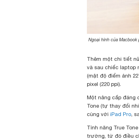
Ngoại hình của Macbook p
Thêm một chi tiết n
và sau chiếc laptop n
(mật độ điểm ảnh 227 
pixel (220 ppi).
Một nâng cấp đáng ch
Tone (tự thay đổi n
cùng với
iPad Pro
, 
Tính năng True Tone
trường, từ đó điều 