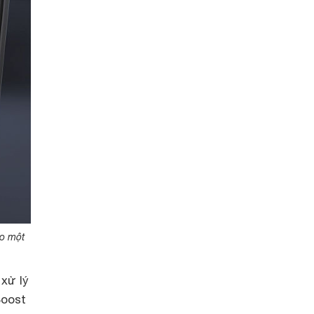
ho một
xử lý
Boost