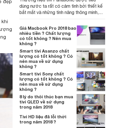
ẻ đẹp
dùng nước ta rất có cảm tình bởi thiết kế
bắt mắt và những tính năng thông minh,
hiện đại, tiên tiến. Vậy bạn đã thực sự biết
 khi
rõ nguồn gốc, xuất xứ của thương hiệu tivi
Giá Macbook Pro 2018 bao
 tượng
này chưa ?
nhiêu tiền ? Chất lượng
ng
có tốt không ? Nên mua
không ?
Smart tivi Asanzo chất
lượng có tốt không ? Có
nên mua về sử dụng
không ?
Smart tivi Sony chất
lượng có tốt không ? Có
nên mua về sử dụng
không ?
8 lý do thôi thúc bạn mua
tivi QLED về sử dụng
trong năm 2018
Tivi HD liệu đã lỗi thời
trong năm 2018 ?