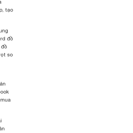
a
p, tạo
dung
ard đồ
 đồ
vọt so
bản
book
g mua
i
ân