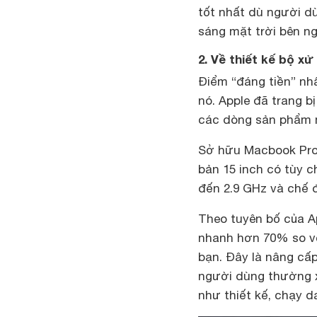
tốt nhất dù người d
sáng mặt trời bên ng
2. Về thiết kế bộ x
Điểm “đáng tiền” nh
nó. Apple đã trang b
các dòng sản phẩm 
Sở hữu Macbook Pro m
bản 15 inch có tùy ch
đến 2.9 GHz và chế đ
Theo tuyên bố của A
nhanh hơn 70% so vớ
bạn. Đây là nâng cấp
người dùng thường x
như thiết kế, chạy da