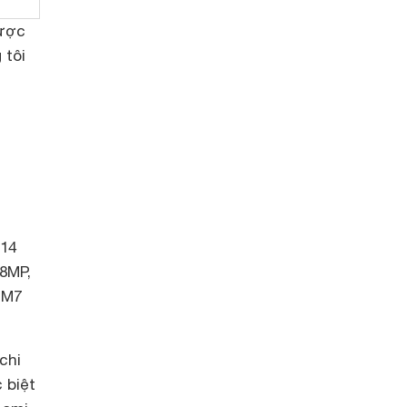
được
 tôi
 14
08MP,
 M7
chi
 biệt