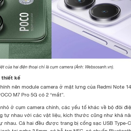
ệt của hai điện thoại chỉ là cụm camera (Ảnh: Websosanh.vn).
 thiết kế
chính nên module camera ở mặt lưng của Redmi Note 1
POCO M7 Pro 5G có 2 “mắt”.
 nhỏ ở cụm camera chính, các yếu tố khác về bộ đôi đi
g tự nhau với các vật liệu, kích thước cũng như khả n
 nhau. Cả hai đều được trang bị cổng sạc USB Type-C
ì jack tai nghe 3.5mm, có hỗ trợ NFC, có chuẩn Bluetooth