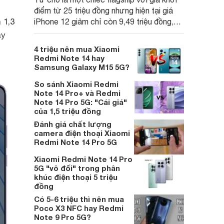
điểm từ 25 triệu đồng nhưng hiện tại giá
 1,3
iPhone 12 giảm chỉ còn 9,49 triệu đồng,
mức giá này tương đương với Redmi
áy
Note 14 Pro+. Vậy giữa hai sản phẩm này,
4 triệu nên mua Xiaomi
máy nào tốt hơn, cùng chúng tôi so sánh
Redmi Note 14 hay
và cho mình lựa chọn tốt nhất.
Samsung Galaxy M15 5G?
So sánh Xiaomi Redmi
Note 14 Pro+ và Redmi
Note 14 Pro 5G: "Cái giá"
của 1,5 triệu đồng
Đánh giá chất lượng
camera điện thoại Xiaomi
Redmi Note 14 Pro 5G
Xiaomi Redmi Note 14 Pro
5G "vô đối" trong phân
khúc điện thoại 5 triệu
đồng
Có 5-6 triệu thì nên mua
Poco X3 NFC hay Redmi
Note 9 Pro 5G?