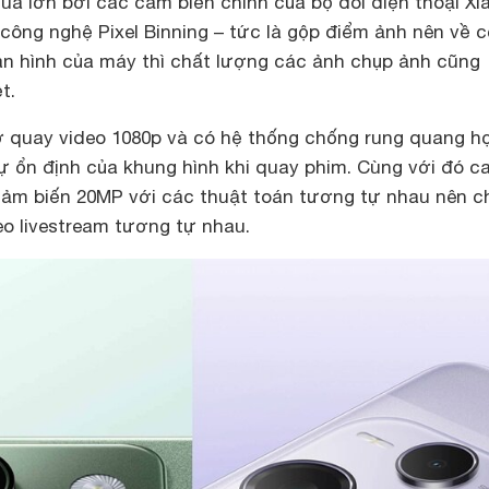
uá lớn bởi các cảm biến chính của bộ đôi điện thoại Xi
công nghệ Pixel Binning – tức là gộp điểm ảnh nên về 
àn hình của máy thì chất lượng các ảnh chụp ảnh cũng
t.
rợ quay video 1080p và có hệ thống chống rung quang h
 ổn định của khung hình khi quay phim. Cùng với đó c
ảm biến 20MP với các thuật toán tương tự nhau nên c
deo livestream tương tự nhau.