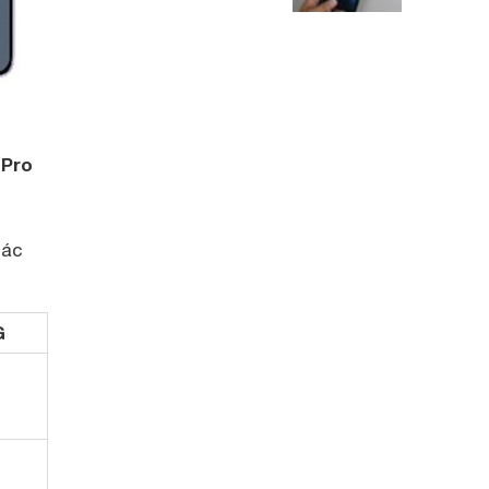
 Pro
hác
G