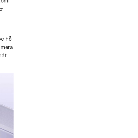
aomi
cơ
ọc hỗ
amera
hất