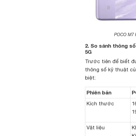
POCO M7 Pr
2. So sánh thông s
5G
Trước tiên để biết 
thông số kỹ thuật c
biệt:
Phiên bản
P
Kích thước
1
1
Vật liệu
K
K