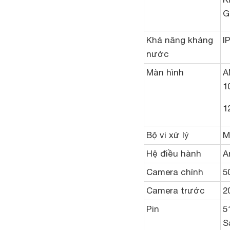
G
Khả năng kháng
I
nước
Màn hình
A
1
1
Bộ vi xử lý
M
Hệ điều hành
A
Camera chính
5
Camera trước
2
Pin
5
S