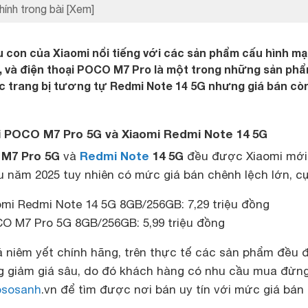
hính trong bài
[Xem]
 con của Xiaomi nổi tiếng với các sản phẩm cấu hình m
, và điện thoại POCO M7 Pro là một trong những sản ph
ác trang bị tương tự Redmi Note 14 5G nhưng giá bán còn
ại POCO M7 Pro 5G và Xiaomi Redmi Note 14 5G
M7 Pro 5G
Redmi Note
14 5G
và
đều được Xiaomi mới 
u năm 2025 tuy nhiên có mức giá bán chênh lệch lớn, cụ
aomi Redmi Note 14 5G 8GB/256GB: 7,29 triệu đồng
CO M7 Pro 5G 8GB/256GB: 5,99 triệu đồng
iá niêm yết chính hãng, trên thực tế các sản phẩm đều 
g giảm giá sâu, do đó khách hàng có nhu cầu mua đừn
sosanh
.vn để tìm được nơi bán uy tín với mức giá bán 