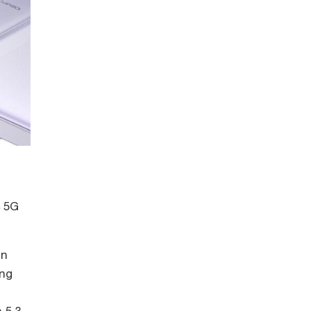
4 5G
ện
ăng
 5.3,