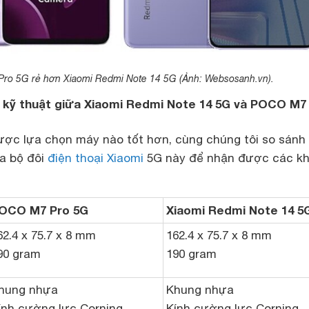
o 5G rẻ hơn Xiaomi Redmi Note 14 5G (Ảnh: Websosanh.vn).
ố kỹ thuật giữa Xiaomi Redmi Note 14 5G và POCO M7
được lựa chọn máy nào tốt hơn, cùng chúng tôi so sánh
ủa bộ đôi
điện thoại Xiaomi
5G này để nhận được các k
OCO M7 Pro 5G
Xiaomi Redmi Note 14 5
62.4 x 75.7 x 8 mm
162.4 x 75.7 x 8 mm
90 gram
190 gram
hung nhựa
Khung nhựa
ính cường lực Corning
Kính cường lực Corning