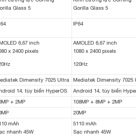
orilla Glass 5
Gorilla Glass 5
P64
IP64
MOLED 6,67 inch
AMOLED 6,67 inch
080 x 2400 pixels
1080 x 2400 pixels
20Hz
120Hz
ediatek Dimensity 7025 Ultra
Mediatek Dimensity 7025 
ndroid 14, tùy biến HyperOS
Android 14, tùy biến Hyp
0MP + 2MP
108MP + 8MP + 2MP
0MP
20MP
110 mAh
5110 mAh
ạc nhanh 45W
Sạc nhanh 45W