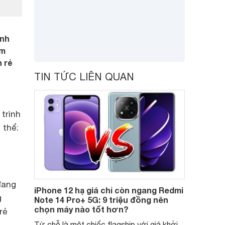
ạnh
ẩm
 rẻ
TIN TỨC LIÊN QUAN
trình
 thể:
đang
iPhone 12 hạ giá chỉ còn ngang Redmi
g
Note 14 Pro+ 5G: 9 triệu đồng nên
chọn máy nào tốt hơn?
rẻ
Từ chỗ là một chiếc flagship với giá khởi