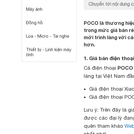
Chuyển tới nội dung c
Máy ảnh
POCO là thương hiệu
Đồng hồ
trong mức giá bán rẻ
Loa - Micro - Tai nghe
mới trình làng với c
hơn.
Thiết bị - Linh kiện máy
tính
1. Giá bán điện tho
POCO 
Cả điện thoại
làng tại Việt Nam đầ
Giá điện thoại Xi
Giá điện thoại PO
Lưu ý: Trên đây là g
được các đại lý đan
quên tham khảo
Web