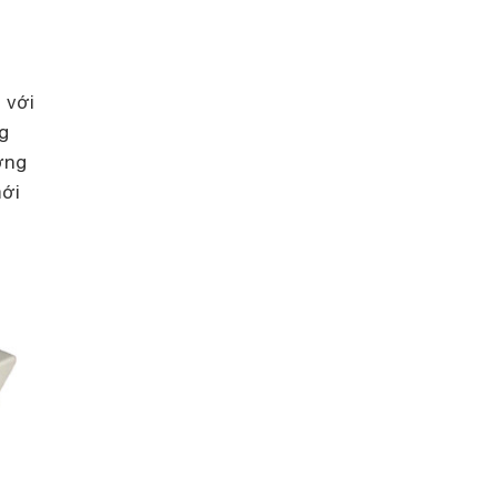
 với
g
ơng
mới