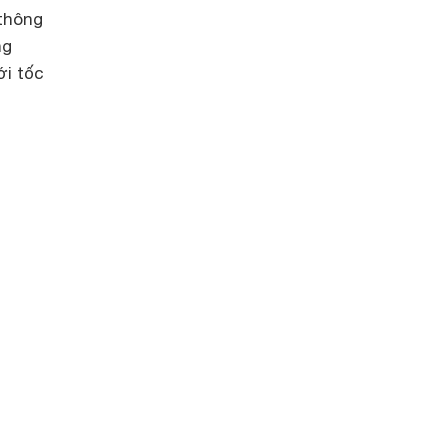
 thông
ng
ới tốc