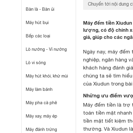
Chuyển tới nội dung c
Bàn là - Bàn ủi
Máy đếm tiền Xiudun 
Máy hút bụi
lượng, có độ chính x
Bếp các loại
giả, giúp cho các ngâ
Lò nướng - Vỉ nướng
Ngày nay, máy đếm t
nghiệp, ngân hàng v
Lò vi sóng
khách hàng đánh giá
chúng ta sẽ tìm hiể
Máy hút khói, khử mùi
của Xiudun trong bài
Máy làm bánh
Những ưu điểm vượt
Máy pha cà phê
Máy đếm tiền là trợ 
toán tiền mặt nhanh 
Máy xay, máy ép
tiền mặt tiết kiệm t
thường. Và Xiudun l
Máy đánh trứng