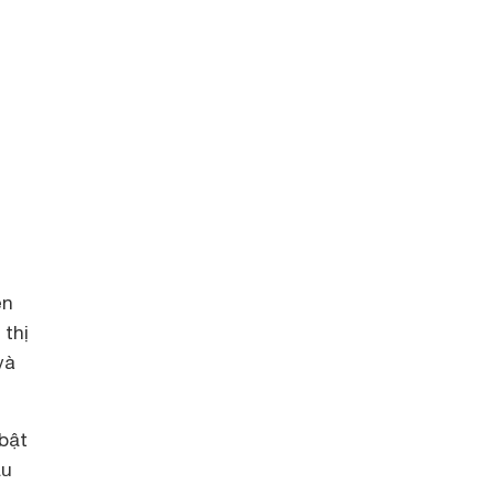
ện
 thị
và
bật
ẫu