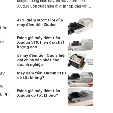
khuyên dùng hiện nay thì máy đếm tiền
Xiudun luôn xuất hiện ở vị trí top đầu với
đa dạng các tính năng cùng tốc độ đếm
cao.
4 ưu điểm vượt trội của
máy đếm tiền Xiudun
tiền
Đánh giá máy đếm tiền
hỏ
Xiudun 5118 hiện đại chất
lượng cao
5 máy đếm tiền Oudis hiện
đại chính xác nhất cho
doanh nghiệp
ày,
Máy đếm tiền Xiudun 5118
có tốt không?
ết
Đánh giá máy đếm tiền
giúp
Xiudun có tốt không?