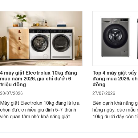
đình Việt đang tìm kiếm một mẫu máy
vệ quần áo tốt hơn s
giặt cửa trên 9kg.
giặt.
4 máy giặt Electrolux 10kg đáng
Top 4 máy giặt sấy 
mua năm 2026, giá chỉ dưới 6
đáng mua 2026, chỉ
triệu đồng
đồng
30/07/2026
27/07/2026
Máy giặt Electrolux 10kg đang là lựa
Bên cạnh khả năng g
chọn được nhiều gia đình 5-7 thành
hằng ngày, các mẫu 
viên quan tâm nhờ khả năng giặt
10kg dưới đây còn t
được lượng quần áo lớn, tích hợp
năng sấy khô tiện lợi,
nhiều công nghệ chăm sóc vải và
pháp hữu ích cho gia
mức giá ngày càng dễ tiếp cận. Dưới
ngày mưa kéo dài h