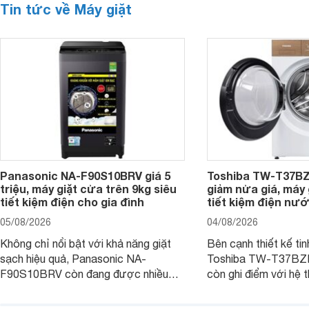
Tin tức về Máy giặt
Panasonic NA-F90S10BRV giá 5
Toshiba TW-T37B
triệu, máy giặt cửa trên 9kg siêu
giảm nửa giá, máy
tiết kiệm điện cho gia đình
tiết kiệm điện nướ
05/08/2026
04/08/2026
Không chỉ nổi bật với khả năng giặt
Bên cạnh thiết kế tin
sạch hiệu quả, Panasonic NA-
Toshiba TW-T37B
F90S10BRV còn đang được nhiều
còn ghi điểm với hệ 
đại lý bán với mức giá hấp dẫn, trở
giặt hiện đại, mang 
thành lựa chọn phù hợp cho các gia
sạch hiệu quả, giảm 