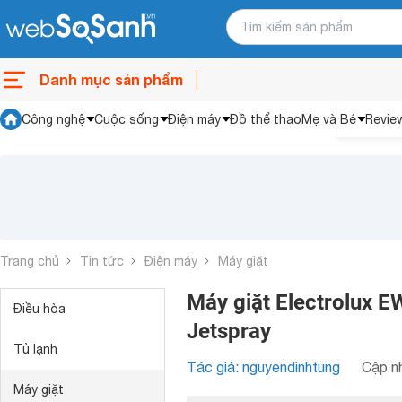
Danh mục sản phẩm
Công nghệ
Cuộc sống
Điện máy
Đồ thể thao
Mẹ và Bé
Revie
Trang chủ
Tin tức
Điện máy
Máy giặt
Máy giặt Electrolux E
Điều hòa
Jetspray
Tủ lạnh
Tác giả: nguyendinhtung
Cập nh
Máy giặt