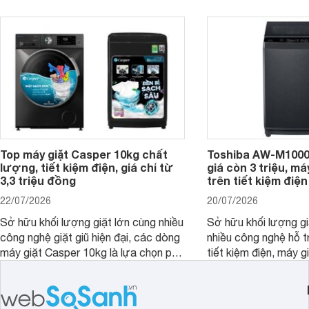
đây là 4 mẫu máy giặt Electrolux 10kg
đặc trưng tại nước t
nổi bật trong tầm giá 5–6 triệu đồng.
Top máy giặt Casper 10kg chất
Toshiba AW-M1000
lượng, tiết kiệm điện, giá chỉ từ
giá còn 3 triệu, má
3,3 triệu đồng
trên tiết kiệm điện
22/07/2026
20/07/2026
Sở hữu khối lượng giặt lớn cùng nhiều
Sở hữu khối lượng gi
công nghệ giặt giũ hiện đại, các dòng
nhiều công nghệ hỗ t
máy giặt Casper 10kg là lựa chọn phù
tiết kiệm điện, máy 
hợp cho những gia đình đông thành
M1000FV(MK) là lựa
viên.
nhắc cho các gia đình
bán hiện đã giảm đán