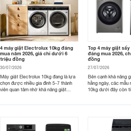
4 máy giặt Electrolux 10kg đáng
Top 4 máy giặt sấy 
mua năm 2026, giá chỉ dưới 6
đáng mua 2026, chỉ
triệu đồng
đồng
30/07/2026
27/07/2026
Máy giặt Electrolux 10kg đang là lựa
Bên cạnh khả năng g
chọn được nhiều gia đình 5-7 thành
hằng ngày, các mẫu 
viên quan tâm nhờ khả năng giặt
10kg dưới đây còn t
được lượng quần áo lớn, tích hợp
năng sấy khô tiện lợi,
nhiều công nghệ chăm sóc vải và
pháp hữu ích cho gia
mức giá ngày càng dễ tiếp cận. Dưới
ngày mưa kéo dài h
đây là 4 mẫu máy giặt Electrolux 10kg
đặc trưng tại nước t
nổi bật trong tầm giá 5–6 triệu đồng.