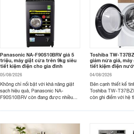
Panasonic NA-F90S10BRV giá 5
Toshiba TW-T37B
triệu, máy giặt cửa trên 9kg siêu
giảm nửa giá, máy
tiết kiệm điện cho gia đình
tiết kiệm điện nướ
05/08/2026
04/08/2026
Không chỉ nổi bật với khả năng giặt
Bên cạnh thiết kế tin
sạch hiệu quả, Panasonic NA-
Toshiba TW-T37B
F90S10BRV còn đang được nhiều
còn ghi điểm với hệ 
đại lý bán với mức giá hấp dẫn, trở
giặt hiện đại, mang 
thành lựa chọn phù hợp cho các gia
sạch hiệu quả, giảm 
đình Việt đang tìm kiếm một mẫu máy
vệ quần áo tốt hơn s
giặt cửa trên 9kg.
giặt.