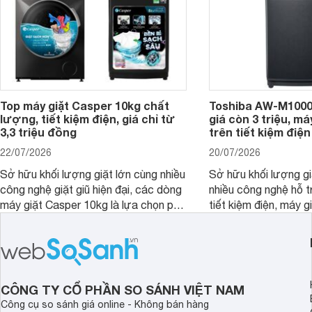
Top máy giặt Casper 10kg chất
Toshiba AW-M1000
lượng, tiết kiệm điện, giá chỉ từ
giá còn 3 triệu, má
3,3 triệu đồng
trên tiết kiệm điện
22/07/2026
20/07/2026
Sở hữu khối lượng giặt lớn cùng nhiều
Sở hữu khối lượng gi
công nghệ giặt giũ hiện đại, các dòng
nhiều công nghệ hỗ t
máy giặt Casper 10kg là lựa chọn phù
tiết kiệm điện, máy 
hợp cho những gia đình đông thành
M1000FV(MK) là lựa
viên.
nhắc cho các gia đình
bán hiện đã giảm đán
CÔNG TY CỔ PHẦN SO SÁNH VIỆT NAM
Công cụ so sánh giá online - Không bán hàng