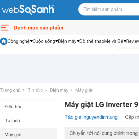
Danh mục sản phẩm
Công nghệ
Cuộc sống
Điện máy
Đồ thể thao
Mẹ và Bé
Revie
Trang chủ
Tin tức
Điện máy
Máy giặt
Máy giặt LG Inverter 
Điều hòa
Tác giả: nguyendinhtung
Cập nh
Tủ lạnh
Chuyển tới nội dung chính trong 
Máy giặt